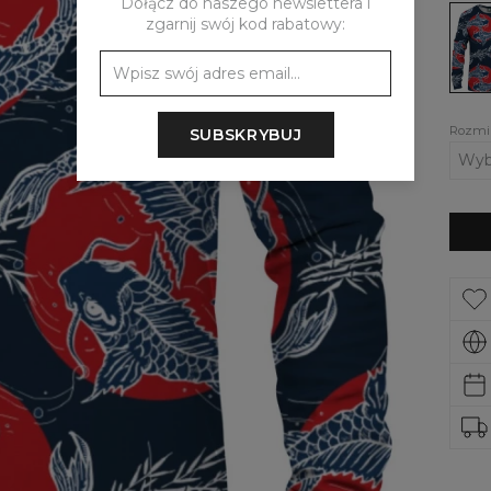
Dołącz do naszego newslettera i
Dams
zgarnij swój kod rabatowy:
bluza
Japa
fish
Rozmi
SUBSKRYBUJ