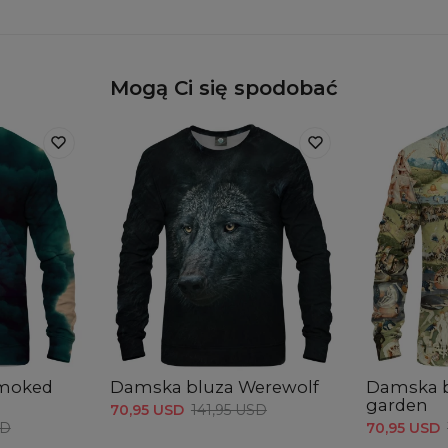
Mogą Ci się spodobać
Smoked
Damska bluza Werewolf
Damska b
garden
70,95 USD
141,95 USD
SD
70,95 USD