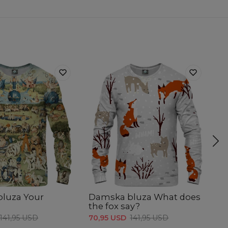
luza Your
Damska bluza What does
D
the fox say?
70
141,95 USD
70,95 USD
141,95 USD