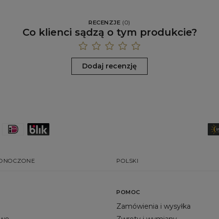
RECENZJE
(
0
)
Co klienci sądzą o tym produkcie?
Dodaj recenzję
EDNOCZONE
POLSKI
POMOC
Zamówienia i wysyłka
owe
Zwroty i wymiany