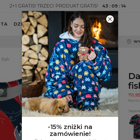
43
:
09
:
12
2+1 GRATIS! TRZECI PRODUKT GRATIS!
ETA
DZIECKO
100-DNIOWE PRAWO ZWROTU
WY
fish
Da
fis
70,9
Najniżs
Japane
T-
shirt
Japa
-15% zniżki na
fish
zamówienie!