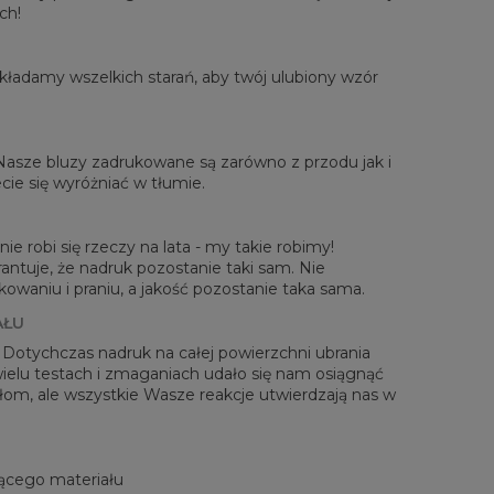
ch!
ładamy wszelkich starań, aby twój ulubiony wzór
rzone na płasko
 Nasze bluzy zadrukowane są zarówno z przodu jak i
XS
S
M
L
XL
2XL
3XL
4XL
cie się wyróżniać w tłumie.
 Długość
67
68
69
70
71
73
75
78
Sz. klatki piersiowej
50
52
54
56
58
60
63
66
 Długość rękawów
63
64
65
66
66
67
68
69
ie robi się rzeczy na lata - my takie robimy!
antuje, że nadruk pozostanie taki sam. Nie
waniu i praniu, a jakość pozostanie taka sama.
AŁU
! Dotychczas nadruk na całej powierzchni ubrania
 wielu testach i zmaganiach udało się nam osiągnąć
zełom, ale wszystkie Wasze reakcje utwierdzają nas w
ącego materiału