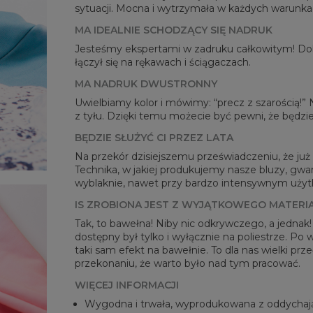
sytuacji. Mocna i wytrzymała w każdych warunka
MA IDEALNIE SCHODZĄCY SIĘ NADRUK
Jesteśmy ekspertami w zadruku całkowitym! Dok
łączył się na rękawach i ściągaczach.
MA NADRUK DWUSTRONNY
Mie
Uwielbiamy kolor i mówimy: “precz z szarością!”
CM
z tyłu. Dzięki temu możecie być pewni, że będzie
A -
BĘDZIE SŁUŻYĆ CI PRZEZ LATA
B - 
C -
Na przekór dzisiejszemu przeświadczeniu, że już n
Technika, w jakiej produkujemy nasze bluzy, gwar
wyblaknie, nawet przy bardzo intensywnym użytko
IS ZROBIONA JEST Z WYJĄTKOWEGO MATERI
Tak, to bawełna! Niby nic odkrywczego, a jednak
dostępny był tylko i wyłącznie na poliestrze. Po
taki sam efekt na bawełnie. To dla nas wielki pr
przekonaniu, że warto było nad tym pracować.
WIĘCEJ INFORMACJI
Wygodna i trwała, wyprodukowana z oddychaj