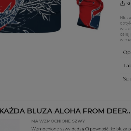
Sh
Bluza
dotyk
wszel
całej
w mat
Op
Kla
Ta
poli
Wyp
ręk
Spe
kon
Mate
bard
Prz
Dos
KAŻDA BLUZA ALOHA FROM DEER..
MA WZMOCNIONE SZWY
Wzmocnione szwy dadzą Ci pewność, że bluza pos