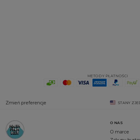
METODY PŁATNOŚCI
Zmień preferencje
STANY ZJ
O NAS
O marce
Zakupy hurt