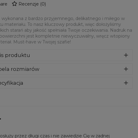
are
Recenzje
(
0
)
 wykonana z bardzo przyjemnego, delikatnego i miłego w
u materiału. To nasz kluczowy produkt, więc dołożyliśmy
kich starań aby jakość spełniała Twoje oczekiwania. Nadruk na
 powierzchni jest kompletnie niewyczuwalny, wręcz wtopiony
eriał. Must-have w Twojej szafie!
is produktu
syczna bluza z nadrukiem, wykonana z mieszanki bawełny i
bela rozmiarów
estru z wysokiej jakości nadrukiem z przodu i z tyłu.
rodukowana w Polsce , ma okrągły dekolt oraz długie
awy. Trwałe, wzmocnione szwy są kolorowe, aby zachować
cyfikacja
trast z resztą projektu, dzięki czemu wyróżnisz się jeszcze
riał:
70% Poliester, 30% Bawełna
ziej.
eznaczenie:
Unisex
tępność:
Szyte na zamówienie
.
łuży przez długi czas i nie zawiedzie Cię w żadnej