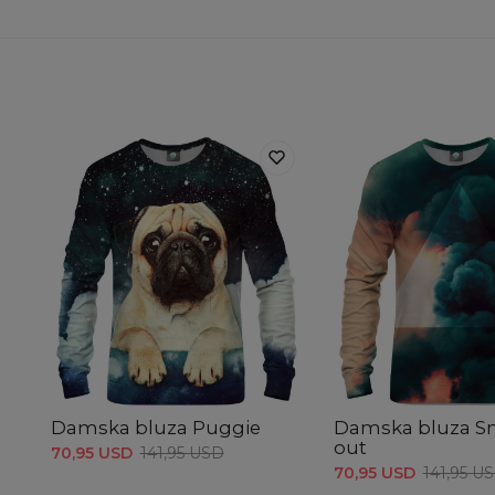
Damska bluza Puggie
Damska bluza 
out
70,95 USD
141,95 USD
70,95 USD
141,95 U