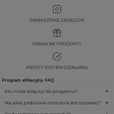
ZWIĘKSZENIE ZASIĘGÓW
UNIKALNE PRODUKTY
PROSTY SYSTEM DZIAŁANIA
Program afiliacyjny FAQ
Kto może dołączyć do programu?
Do programu afiliacyjnego Aloha from Deer może
Na jakiej podstawie rozliczana jest sprzedaż?
dołączyć KAŻDY! Jeśli uważasz, że tworzysz dobre treści,
masz zaangażowaną publikę, napisz do nas i połączmy siły.
Sprzedaż rozliczana jest na podstawie unikalnego kodu
Jedynym warunkiem jest posiadanie konta publicznego,