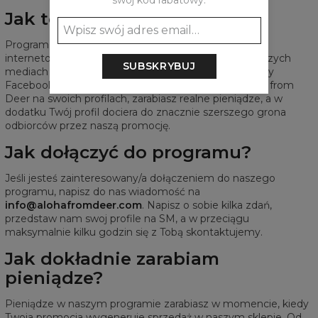
swój kod rabatowy:
Jak to działa?
Program afiliacyjny przeznaczony jest dla twórców
internetowych posiadających konta w najpopularniejszych
SUBSKRYBUJ
mediach społecznościowych: Instagramie, TikToku czy
Facebooku. W zamian za promocję produktów Aloha from
Deer na swoich profilach, zarabiasz realne pieniądze, a w
dodatku Twój profil dociera do znacznie szerszego grona
odbiorców przez naszą promocję.
Jak dołączyć do programu?
Jeśli jesteś zainteresowany/a dołączeniem do naszego
programu, napisz do nas wiadomość na
info@alohafromdeer.com
. Napisz o sobie kilka zdań,
przedstaw nam swoj profile na SM, a w przeciągu
maksymalnie kilku godzin się z Tobą skontaktujemy.
Jak dokładnie zarabiam
pieniądze?
Pieniądze w naszym programie zarabiasz w momencie, kiedy
Twoja promocja wygeneruje sprzedaż w naszym sklepie. Od