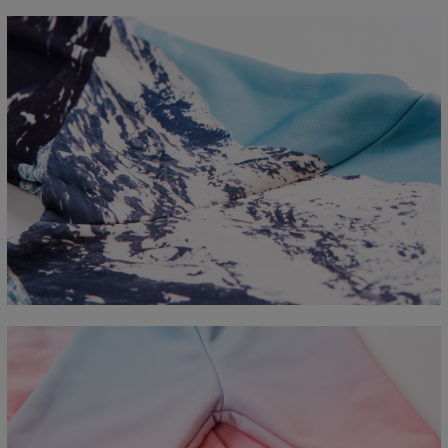
Mierzone na płasko
CM
XS
S
M
L
XL
2XL
3XL
4XL
A - Długość
67
68
69
70
71
73
75
78
B - Sz. klatki piersiowej
50
52
54
56
58
60
63
66
C - Długość rękawów
63
64
65
66
66
67
68
69