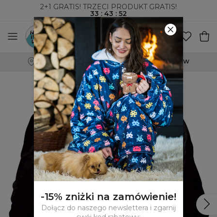
2+1 GRATIS! TRZECI PRODUKT GRATIS!
33
:
43
:
51
100-DNIOWE PRAWO ZWROTU
-15% zniżki na zamówienie!
Dołącz do naszego newslettera i zgarnij