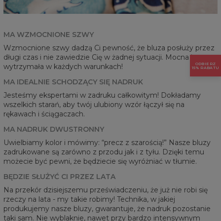
MA WZMOCNIONE SZWY
Wzmocnione szwy dadzą Ci pewność, że bluza posłuży przez
długi czas i nie zawiedzie Cię w żadnej sytuacji. Mocna i
ODBIERZ
wytrzymała w każdych warunkach!
15% RABATU
MA IDEALNIE SCHODZĄCY SIĘ NADRUK
Jesteśmy ekspertami w zadruku całkowitym! Dokładamy
wszelkich starań, aby twój ulubiony wzór łączył się na
rękawach i ściągaczach.
MA NADRUK DWUSTRONNY
Uwielbiamy kolor i mówimy: “precz z szarością!” Nasze bluzy
zadrukowane są zarówno z przodu jak i z tyłu. Dzięki temu
możecie być pewni, że będziecie się wyróżniać w tłumie.
BĘDZIE SŁUŻYĆ CI PRZEZ LATA
Na przekór dzisiejszemu przeświadczeniu, że już nie robi się
rzeczy na lata - my takie robimy! Technika, w jakiej
produkujemy nasze bluzy, gwarantuje, że nadruk pozostanie
taki sam. Nie wyblaknie, nawet przy bardzo intensywnym