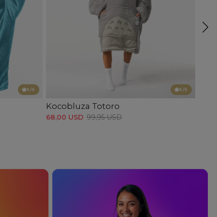
5
/5
5
/5
Kocobluza Totoro
Koco
68,00 USD
99,95 USD
68,0