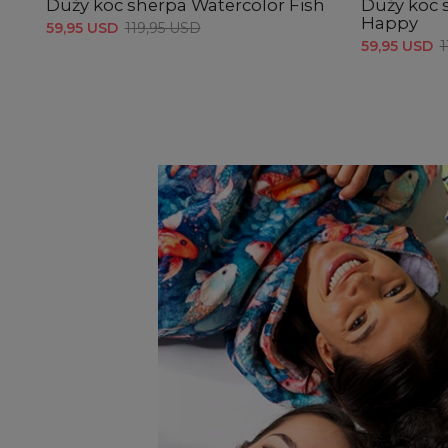
Duży koc sherpa Watercolor Fish
Duży koc 
Happy
59,95 USD
119,95 USD
59,95 USD
1