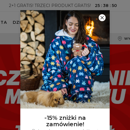
25
:
38
:
48
2+1 GRATIS! TRZECI PRODUKT GRATIS!
ETA
DZIECKO
100-DNIOWE PRAWO ZWROTU
WY
-15% zniżki na
zamówienie!