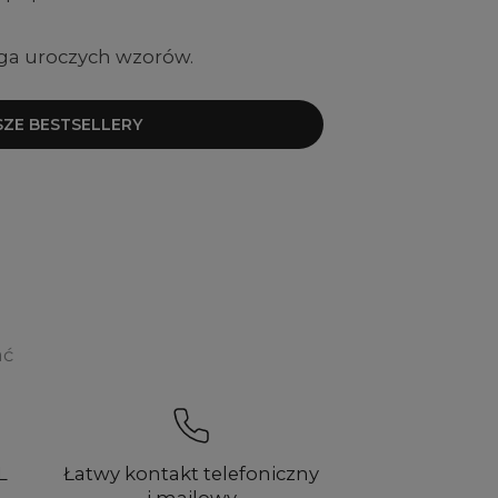
ga uroczych wzorów.
SZE BESTSELLERY
ać
L
Łatwy kontakt telefoniczny
i mailowy