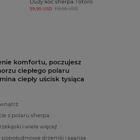
Duży koc sherpa Totoro
Duży
59,95 USD
119,95 USD
59,9
enie komfortu, poczujesz
morzu ciepłego polaru
mina ciepły uścisk tysiąca
ewnątrz.
ie z polaru sherpa.
ekąski i wiele więcej!
, popołudniowe drzemki i seanse