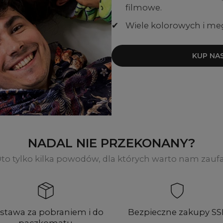
filmowe.
✔
Wiele kolorowych i me
KUP NA
NADAL NIE PRZEKONANY?
to tylko kilka powodów, dla których warto nam zauf
stawa za pobraniem i do
Bezpieczne zakupy SS
paczkomatu