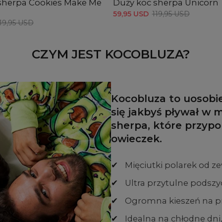
sherpa Cookies Make Me
Duży koc sherpa Unicorn
59,95 USD
119,95 USD
19,95 USD
CZYM JEST KOCOBLUZA?
Kocobluza to uosobi
się jakbyś pływał w 
sherpa, które przypo
owieczek.
✔
Mięciutki polarek od z
✔
Ultra przytulne podszyc
✔
Ogromna kieszeń na prz
✔
Idealna na chłodne dni