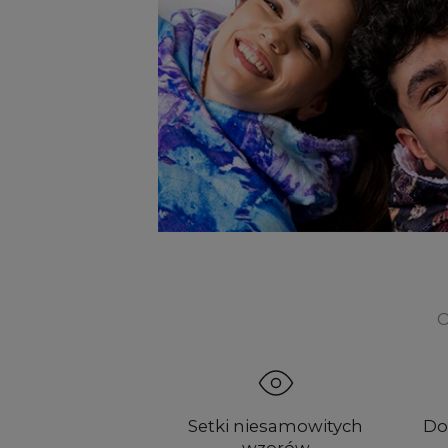
O
Setki niesamowitych
Do
wzorów