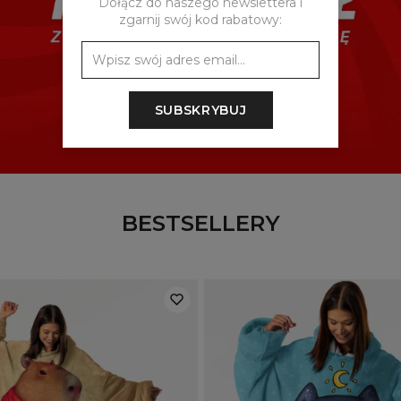
Dołącz do naszego newslettera i
zgarnij swój kod rabatowy:
SUBSKRYBUJ
BESTSELLERY