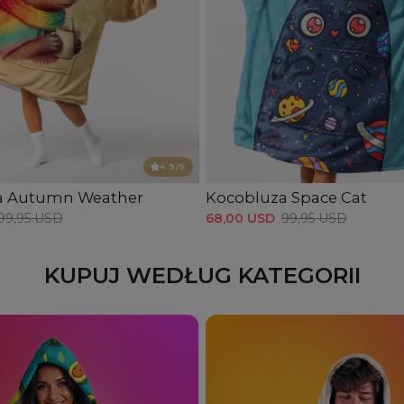
4.9
/5
a Autumn Weather
Kocobluza Space Cat
99,95 USD
68,00 USD
99,95 USD
KUPUJ WEDŁUG KATEGORII