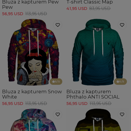
Bluza z kapturem Pew
T-shirt Classic Map
Pew
41,95 USD
83,95 USD
56,95 USD
113,95 USD
5
/5
5
/5
Bluza z kapturem Snow
Bluza z kapturem
White
Phthalo ANTI SOCIAL
56,95 USD
113,95 USD
56,95 USD
113,95 USD