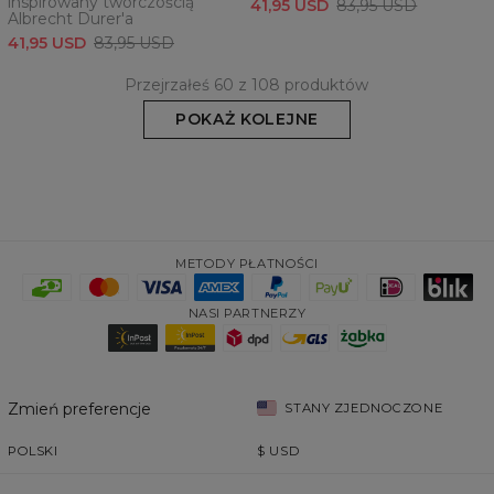
inspirowany twórczością
41,95 USD
83,95 USD
Albrecht Durer'a
41,95 USD
83,95 USD
Przejrzałeś 60 z 108 produktów
POKAŻ KOLEJNE
METODY PŁATNOŚCI
NASI PARTNERZY
Zmień preferencje
STANY ZJEDNOCZONE
POLSKI
$
USD