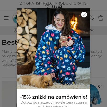
2+1 GRATIS! TRZECI PRODUKT GRATIS!
17
:
51
:
01
WYSYŁKA ZA POBRANIEM I DO PACZKOMATÓW
Bestsellery
Mamy tutaj dla Ciebie wybór najlepszych printów, na naszych
najlepszych fasonach. Masz problem z wyborem ulubionego
wzoru? Zaufaj innym i postaw właśnie na te wzory.
Satysfakcja gwarantowana.
Filtry
Polecane
-15% zniżki na zamówienie!
Dołącz do naszego newslettera i zgarnij