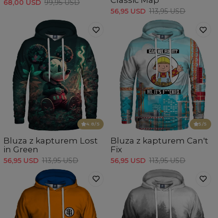
Classic Map
68,00 USD
99,95 USD
56,95 USD
113,95 USD
4.8
/5
5
/5
Bluza z kapturem Lost
Bluza z kapturem Can't
in Green
Fix
56,95 USD
113,95 USD
56,95 USD
113,95 USD