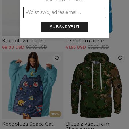
swój kod rabatowy:
SUBSKRYBUJ
5
/5
Kocobluza Totoro
T-shirt I'm done
68,00 USD
99,95 USD
41,95 USD
83,95 USD
5
/5
Kocobluza Space Cat
Bluza z kapturem