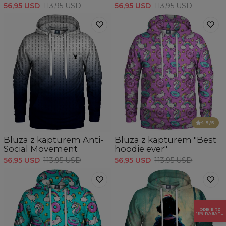
56,95 USD
113,95 USD
56,95 USD
113,95 USD
4.5
/5
Bluza z kapturem Anti-
Bluza z kapturem "Best
Social Movement
hoodie ever"
56,95 USD
113,95 USD
56,95 USD
113,95 USD
ODBIERZ
15% RABATU