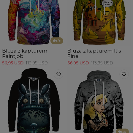
5
/5
Bluza z kapturem
Bluza z kapturem It's
Paintjob
Fine
56,95 USD
113,95 USD
56,95 USD
113,95 USD
5
/5