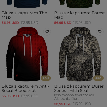
Bluza z kapturem The
Bluza z kapturem Forest
Map
Map
56,95 USD
113,95 USD
56,95 USD
113,95 USD
5
/5
5
/5
Bluza z kapturem Anti-
Bluza z kapturem Durer
Social Bloodshot
Series - Fifth Seal
inspirowana twórczością
56,95 USD
113,95 USD
Albrechta Durer'a
56,95 USD
113,95 USD