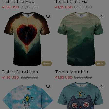
T-shirt The Map
T-shirt Can't Fix
41,95 USD
83,95 USD
41,95 USD
83,95 USD
5
/5
5
/5
T-shirt Dark Heart
T-shirt Mouthful
41,95 USD
83,95 USD
41,95 USD
83,95 USD