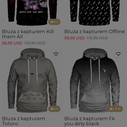
5
/5
Bluza z kapturem Kill
Bluza z kapturem Offline
them All
56,95 USD
113,95 USD
56,95 USD
113,95 USD
5
/5
4.8
/5
Bluza z kapturem
Bluza z kapturem Fk
Totoro
you dirty black