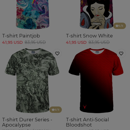
5
/5
T-shirt Paintjob
T-shirt Snow White
41,95 USD
83,95 USD
41,95 USD
83,95 USD
5
/5
T-shirt Durer Series -
T-shirt Anti-Social
Apocalypse
Bloodshot