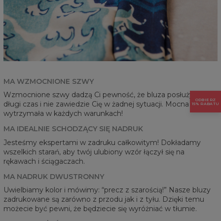
MA WZMOCNIONE SZWY
Wzmocnione szwy dadzą Ci pewność, że bluza posłuży przez
ODBIERZ
długi czas i nie zawiedzie Cię w żadnej sytuacji. Mocna i
15% RABATU
wytrzymała w każdych warunkach!
MA IDEALNIE SCHODZĄCY SIĘ NADRUK
Jesteśmy ekspertami w zadruku całkowitym! Dokładamy
wszelkich starań, aby twój ulubiony wzór łączył się na
rękawach i ściągaczach.
MA NADRUK DWUSTRONNY
Uwielbiamy kolor i mówimy: “precz z szarością!” Nasze bluzy
zadrukowane są zarówno z przodu jak i z tyłu. Dzięki temu
możecie być pewni, że będziecie się wyróżniać w tłumie.