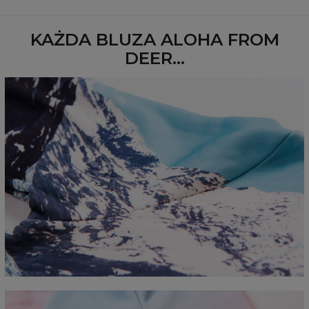
Dostępność:
Szyte na zamówienie
KAŻDA BLUZA ALOHA FROM
DEER...
Mierzone na płasko
CM
XS
S
M
L
XL
2XL
3XL
4XL
A - Długość
67
68
69
70
71
73
75
78
B - Sz. klatki piersiowej
50
52
54
56
58
60
63
66
C - Długość rękawów
63
64
65
66
66
67
68
69