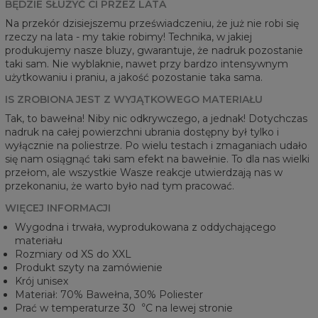
BĘDZIE SŁUŻYĆ CI PRZEZ LATA
Na przekór dzisiejszemu przeświadczeniu, że już nie robi się
rzeczy na lata - my takie robimy! Technika, w jakiej
produkujemy nasze bluzy, gwarantuje, że nadruk pozostanie
taki sam. Nie wyblaknie, nawet przy bardzo intensywnym
użytkowaniu i praniu, a jakość pozostanie taka sama.
IS ZROBIONA JEST Z WYJĄTKOWEGO MATERIAŁU
Tak, to bawełna! Niby nic odkrywczego, a jednak! Dotychczas
nadruk na całej powierzchni ubrania dostępny był tylko i
wyłącznie na poliestrze. Po wielu testach i zmaganiach udało
się nam osiągnąć taki sam efekt na bawełnie. To dla nas wielki
przełom, ale wszystkie Wasze reakcje utwierdzają nas w
przekonaniu, że warto było nad tym pracować.
WIĘCEJ INFORMACJI
Wygodna i trwała, wyprodukowana z oddychającego
materiału
Rozmiary od XS do XXL
Produkt szyty na zamówienie
Krój unisex
Materiał: 70% Bawełna, 30% Poliester
Prać w temperaturze 30︒C na lewej stronie