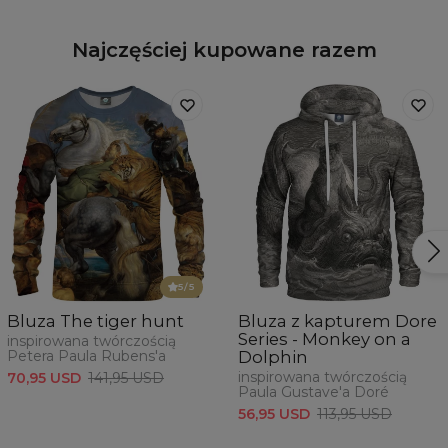
Najczęściej kupowane razem
5
/5
Bluza The tiger hunt
Bluza z kapturem Dore
Series - Monkey on a
inspirowana twórczością
Petera Paula Rubens'a
Dolphin
inspirowana twórczością
70,95 USD
141,95 USD
Paula Gustave'a Doré
56,95 USD
113,95 USD