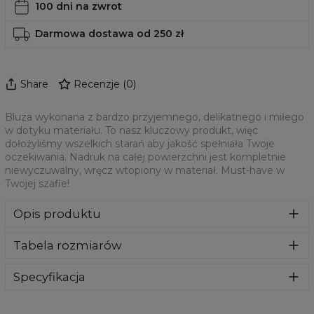
100 dni na zwrot
Darmowa dostawa od 250 zł
Share
Recenzje
(
0
)
Bluza wykonana z bardzo przyjemnego, delikatnego i miłego
w dotyku materiału. To nasz kluczowy produkt, więc
dołożyliśmy wszelkich starań aby jakość spełniała Twoje
oczekiwania. Nadruk na całej powierzchni jest kompletnie
niewyczuwalny, wręcz wtopiony w materiał. Must-have w
Twojej szafie!
Opis produktu
Klasyczna bluza z nadrukiem, wykonana z mieszanki
Tabela rozmiarów
bawełny i poliestru z wysokiej jakości nadrukiem z przodu i
z tyłu. Wyprodukowana w Polsce , ma okrągły dekolt oraz
długie rękawy. Trwałe, wzmocnione szwy są kolorowe, aby
Specyfikacja
zachować kontrast z resztą projektu, dzięki czemu
Materiał:
70% Poliester, 30% Bawełna
wyróżnisz się jeszcze bardziej.
Przeznaczenie:
Unisex