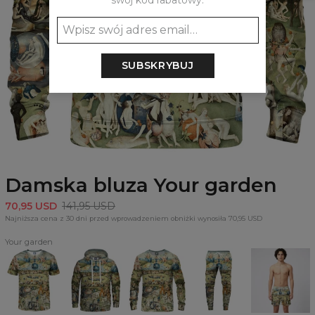
swój kod rabatowy:
SUBSKRYBUJ
Damska bluza Your garden
70,95 USD
141,95 USD
Najniższa cena z 30 dni przed wprowadzeniem obniżki wynosiła 70,95 USD
Your garden
T-
Bluza
Bluza
Spodnie
Szorty
shirt
z
Your
dresowe
kąpielowe
Your
kapturem
garden,
Your
Your
garden,
Your
artysta
garden
garden,
inspirowany
garden,
Hieronim
artysta
twórczością
artysta
Bosch
Hieronim
Hieronima
Hieronim
Bosch