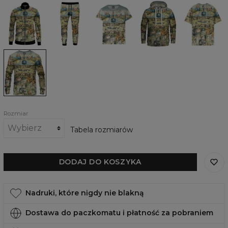
Bluza
Spodnie
Damski
Damska
Damski
Boscha
Bosch
dresowa
męskie
t-
bluza
T-
Your
Your
shirt
z
shirt
Garden
Garden
Your
kapturem
Oversize
Garden
Your
Your
garden
Garden
Damska
bluza
Your
garden
Rozmiar
Tabela rozmiarów
DODAJ DO KOSZYKA
Nadruki, które nigdy nie blakną
Dostawa do paczkomatu i płatność za pobraniem