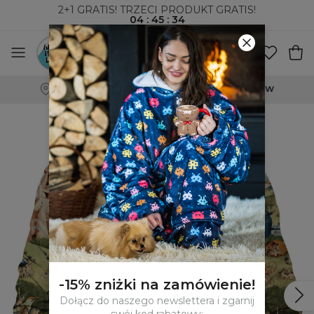
2+1 GRATIS! TRZECI PRODUKT GRATIS!
04
:
45
:
33
WYSYŁKA ZA POBRANIEM I DO PACZKOMATÓW
-15% zniżki na zamówienie!
Dołącz do naszego newslettera i zgarnij