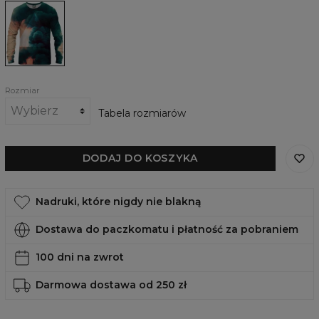
Damska
bluza
Smoked
out
Rozmiar
Tabela rozmiarów
DODAJ DO KOSZYKA
Nadruki, które nigdy nie blakną
Dostawa do paczkomatu i płatność za pobraniem
100 dni na zwrot
Darmowa dostawa od 250 zł