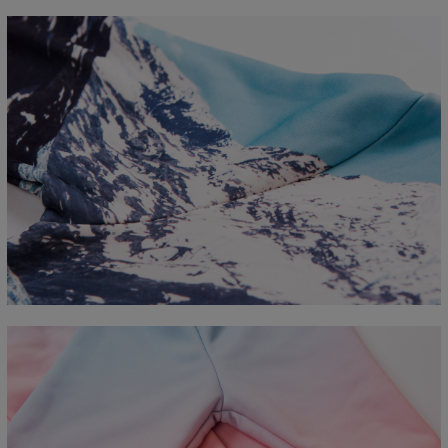
Mierzone na płasko
CM
XS
S
M
L
XL
2XL
3XL
4XL
A - Długość
67
68
69
70
71
73
75
78
B - Sz. klatki piersiowej
50
52
54
56
58
60
63
66
C - Długość rękawów
63
64
65
66
66
67
68
69