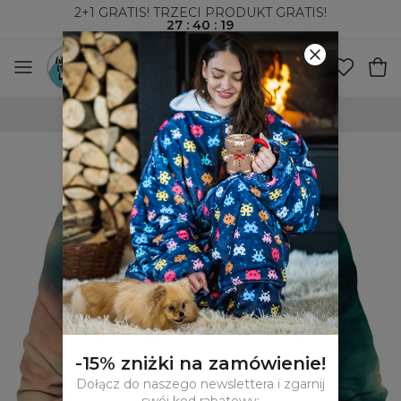
2+1 GRATIS! TRZECI PRODUKT GRATIS!
27
:
40
:
18
WYSYŁKA ZA POBRANIEM I DO PACZKOMATÓW
-15% zniżki na zamówienie!
Dołącz do naszego newslettera i zgarnij