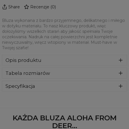
Share
Recenzje
(
0
)
Bluza wykonana z bardzo przyjemnego, delikatnego i miłego
w dotyku materiału. To nasz kluczowy produkt, więc
dołożyliśmy wszelkich starań aby jakość spełniała Twoje
oczekiwania. Nadruk na całej powierzchni jest kompletnie
niewyczuwalny, wręcz wtopiony w materiał. Must-have w
Twojej szafie!
Opis produktu
Klasyczna bluza z nadrukiem, wykonana z mieszanki
Tabela rozmiarów
bawełny i poliestru z wysokiej jakości nadrukiem z przodu i
z tyłu. Wyprodukowana w Polsce , ma okrągły dekolt oraz
długie rękawy. Trwałe, wzmocnione szwy są kolorowe, aby
Specyfikacja
zachować kontrast z resztą projektu, dzięki czemu
Materiał:
70% Poliester, 30% Bawełna
wyróżnisz się jeszcze bardziej.
Przeznaczenie:
Unisex
Dostępność:
Szyte na zamówienie
KAŻDA BLUZA ALOHA FROM
DEER...