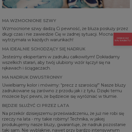
MA WZMOCNIONE SZWY
Wzmocnione szwy dadzą Ci pewność, że bluza posłuży przez
długi czas i nie zawiedzie Cię w żadnej sytuacji. Mocna i
ODBIERZ
wytrzymała w każdych warunkach!
15% RABATU
MA IDEALNIE SCHODZĄCY SIĘ NADRUK
Jesteśmy ekspertami w zadruku całkowitym! Dokładamy
wszelkich starań, aby twój ulubiony wzór łączył się na
rękawach i ściągaczach.
MA NADRUK DWUSTRONNY
Uwielbiamy kolor i mówimy: “precz z szarością!” Nasze bluzy
zadrukowane są zarówno z przodu jak i z tyłu. Dzięki temu
możecie być pewni, że będziecie się wyróżniać w tłumie.
BĘDZIE SŁUŻYĆ CI PRZEZ LATA
Na przekór dzisiejszemu przeświadczeniu, że już nie robi się
rzeczy na lata - my takie robimy! Technika, w jakiej
produkujemy nasze bluzy, gwarantuje, że nadruk pozostanie
taki sam. Nie wyblaknie, nawet przy bardzo intensywnym