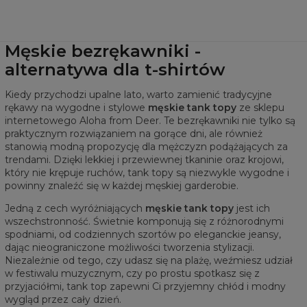
Męskie bezrękawniki -
alternatywa dla t-shirtów
Kiedy przychodzi upalne lato, warto zamienić tradycyjne
rękawy na wygodne i stylowe
męskie tank topy
ze sklepu
internetowego Aloha from Deer. Te bezrękawniki nie tylko są
praktycznym rozwiązaniem na gorące dni, ale również
stanowią modną propozycję dla mężczyzn podążających za
trendami. Dzięki lekkiej i przewiewnej tkaninie oraz krojowi,
który nie krępuje ruchów, tank topy są niezwykle wygodne i
powinny znaleźć się w każdej męskiej garderobie.
Jedną z cech wyróżniających
męskie tank topy
jest ich
wszechstronność. Świetnie komponują się z różnorodnymi
spodniami, od codziennych szortów po eleganckie jeansy,
dając nieograniczone możliwości tworzenia stylizacji.
Niezależnie od tego, czy udasz się na plażę, weźmiesz udział
w festiwalu muzycznym, czy po prostu spotkasz się z
przyjaciółmi, tank top zapewni Ci przyjemny chłód i modny
wygląd przez cały dzień.