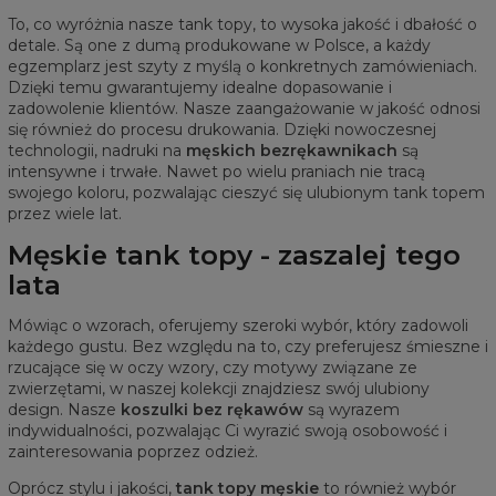
To, co wyróżnia nasze tank topy, to wysoka jakość i dbałość o
detale. Są one z dumą produkowane w Polsce, a każdy
egzemplarz jest szyty z myślą o konkretnych zamówieniach.
Dzięki temu gwarantujemy idealne dopasowanie i
zadowolenie klientów. Nasze zaangażowanie w jakość odnosi
się również do procesu drukowania. Dzięki nowoczesnej
technologii, nadruki na
męskich bezrękawnikach
są
intensywne i trwałe. Nawet po wielu praniach nie tracą
swojego koloru, pozwalając cieszyć się ulubionym tank topem
przez wiele lat.
Męskie tank topy - zaszalej tego
lata
Mówiąc o wzorach, oferujemy szeroki wybór, który zadowoli
każdego gustu. Bez względu na to, czy preferujesz śmieszne i
rzucające się w oczy wzory, czy motywy związane ze
zwierzętami, w naszej kolekcji znajdziesz swój ulubiony
design. Nasze
koszulki bez rękawów
są wyrazem
indywidualności, pozwalając Ci wyrazić swoją osobowość i
zainteresowania poprzez odzież.
Oprócz stylu i jakości,
tank topy męskie
to również wybór