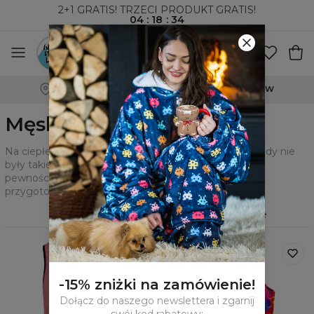
2+1 GRATIS! TRZECI PRODUKT GRATIS!
04
:
18
:
33
WYSYŁKA ZA POBRANIEM I DO PACZKOMATÓW
Męskie bezrękawniki
Na ciepłe dni i nie tylko, męskie tank-topy jeszcze nigdy nie
były takie ciekawe i kolorowe. Na Aloha from Deer z
pewnością znajdziesz swój ulubiony wzór, bo
przygotowaliśmy dla Ciebie setki.
Filtry
Polecane
-15% zniżki na zamówienie!
Dołącz do naszego newslettera i zgarnij