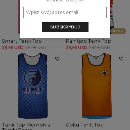
swój kod rabatowy:
SUBSKRYBUJ
4.5
/5
Smart Tank Top
Paintjob Tank Top
39,95 USD
79,95 USD
39,95 USD
79,95 USD
Tank Top Memphis
Goku Tank Top