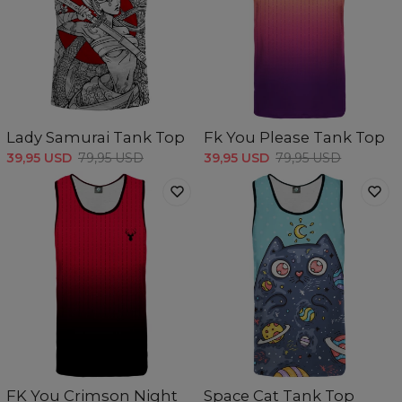
Lady Samurai Tank Top
Fk You Please Tank Top
39,95 USD
79,95 USD
39,95 USD
79,95 USD
FK You Crimson Night
Space Cat Tank Top