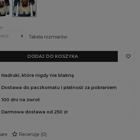
Puggie
urem
ie
ar
Tabela rozmiarów
DODAJ DO KOSZYKA
Nadruki, które nigdy nie blakną
Dostawa do paczkomatu i płatność za pobraniem
100 dni na zwrot
Darmowa dostawa od 250 zł
are
Recenzje
(
0
)