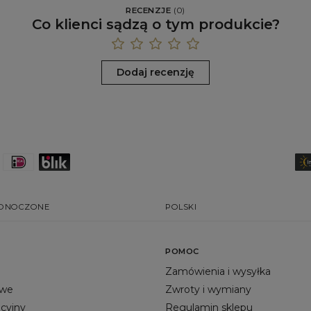
RECENZJE
(
0
)
Co klienci sądzą o tym produkcie?
Dodaj recenzję
EDNOCZONE
POLSKI
POMOC
Zamówienia i wysyłka
owe
Zwroty i wymiany
acyjny
Regulamin sklepu