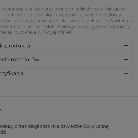
 wykonana z bardzo przyjemnego, delikatnego i miłego w
u materiału. To nasz kluczowy produkt, więc dołożyliśmy
kich starań aby jakość spełniała Twoje oczekiwania. Nadruk na
 powierzchni jest kompletnie niewyczuwalny, wręcz wtopiony
eriał. Must-have w Twojej szafie!
is produktu
syczna bluza z nadrukiem, wykonana z mieszanki bawełny i
bela rozmiarów
estru z wysokiej jakości nadrukiem z przodu i z tyłu.
rodukowana w Polsce , ma okrągły dekolt oraz długie
awy. Trwałe, wzmocnione szwy są kolorowe, aby zachować
cyfikacja
trast z resztą projektu, dzięki czemu wyróżnisz się jeszcze
riał:
70% Poliester, 30% Bawełna
ziej.
eznaczenie:
Unisex
tępność:
Szyte na zamówienie
.
łuży przez długi czas i nie zawiedzie Cię w żadnej
ch!