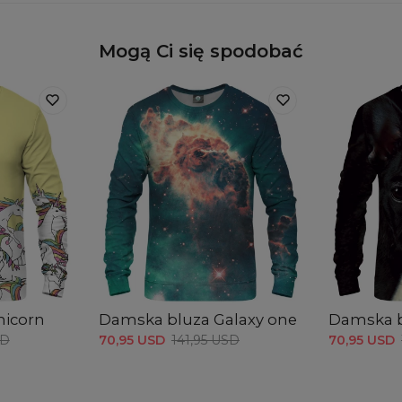
Mogą Ci się spodobać
nicorn
Damska bluza Galaxy one
Damska b
SD
70,95 USD
141,95 USD
70,95 USD