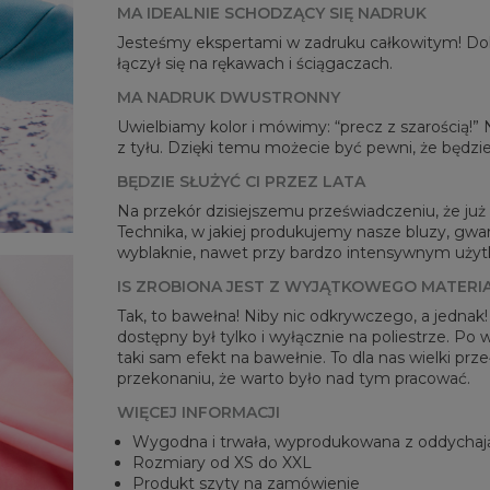
MA IDEALNIE SCHODZĄCY SIĘ NADRUK
Jesteśmy ekspertami w zadruku całkowitym! Dok
łączył się na rękawach i ściągaczach.
MA NADRUK DWUSTRONNY
Mie
Uwielbiamy kolor i mówimy: “precz z szarością!”
CM
z tyłu. Dzięki temu możecie być pewni, że będzie
A -
BĘDZIE SŁUŻYĆ CI PRZEZ LATA
B - 
C -
Na przekór dzisiejszemu przeświadczeniu, że już n
Technika, w jakiej produkujemy nasze bluzy, gwar
wyblaknie, nawet przy bardzo intensywnym użytko
IS ZROBIONA JEST Z WYJĄTKOWEGO MATERI
Tak, to bawełna! Niby nic odkrywczego, a jednak
dostępny był tylko i wyłącznie na poliestrze. Po
taki sam efekt na bawełnie. To dla nas wielki pr
przekonaniu, że warto było nad tym pracować.
WIĘCEJ INFORMACJI
Wygodna i trwała, wyprodukowana z oddychaj
Rozmiary od XS do XXL
Produkt szyty na zamówienie