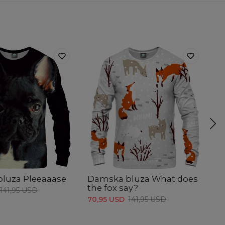
luza Pleeaaase
Damska bluza What does
D
the fox say?
b
141,95 USD
70,95 USD
141,95 USD
70