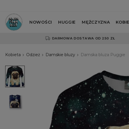
NOWOŚCI
HUGGIE
MĘŻCZYZNA
KOBI
DARMOWA DOSTAWA OD 250 ZŁ
Kobieta
Odzież
Damskie bluzy
Damska bluza Puggie
Damska
bluza
Puggie
Damska
bluza
Puggie