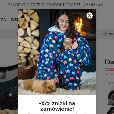
27
:
57
:
43
2+1 GRATIS! TRZECI PRODUKT GRATIS!
ETA
DZIECKO
100-DNIOWE PRAWO ZWROTU
WY
Da
70,9
Najniżs
Propoz
Pugg
beani
-15% zniżki na
zamówienie!
Dams
bluza