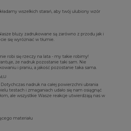
ładamy wszelkich starań, aby twój ulubiony wzór
rzone na płasko
 Nasze bluzy zadrukowane są zarówno z przodu jak i
XS
S
M
L
XL
2XL
3XL
4XL
cie się wyróżniać w tłumie.
 Długość
67
68
69
70
71
73
75
78
Sz. klatki piersiowej
50
52
54
56
58
60
63
66
 Długość rękawów
63
64
65
66
66
67
68
69
ie robi się rzeczy na lata - my takie robimy!
antuje, że nadruk pozostanie taki sam. Nie
waniu i praniu, a jakość pozostanie taka sama.
AŁU
! Dotychczas nadruk na całej powierzchni ubrania
 wielu testach i zmaganiach udało się nam osiągnąć
zełom, ale wszystkie Wasze reakcje utwierdzają nas w
ącego materiału