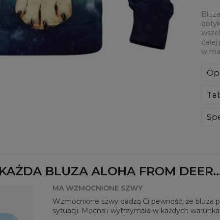
Bluza
dotyk
wszel
całej
w mat
Op
Kla
Ta
poli
Wyp
ręk
Spe
kon
Mate
bard
Prz
Dos
KAŻDA BLUZA ALOHA FROM DEER..
MA WZMOCNIONE SZWY
Wzmocnione szwy dadzą Ci pewność, że bluza pos
sytuacji. Mocna i wytrzymała w każdych warunka