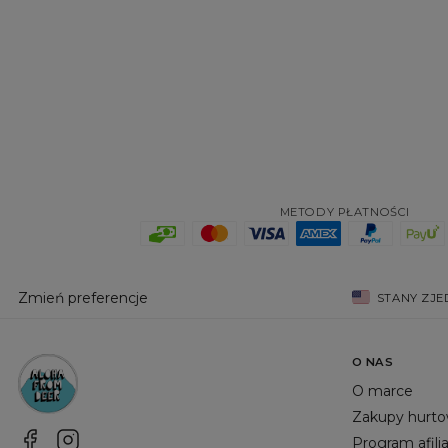
METODY PŁATNOŚCI
Zmień preferencje
STANY ZJ
O NAS
O marce
Zakupy hurt
Program afili