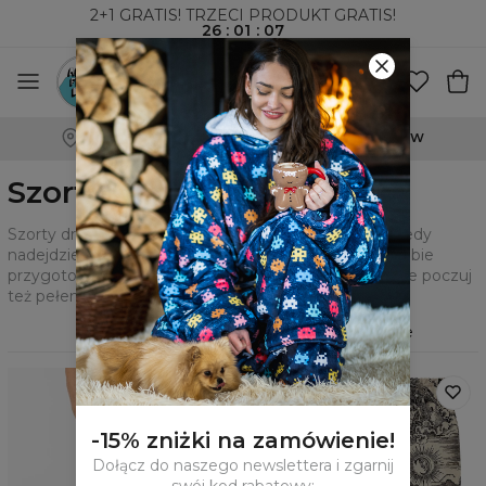
2+1 GRATIS! TRZECI PRODUKT GRATIS!
26
:
01
:
05
100-DNIOWE PRAWO ZWROTU
Szorty dresowe
Szorty dresowe muszą znaleźć się w Twojej szafie, kiedy
nadejdzie lato. Wybieraj z setek wzorów, które dla Ciebie
przygotowaliśmy i tego lata bądź nie tylko stylowy, ale poczuj
też pełen komfort i luz.
Filtry
Polecane
-15% zniżki na zamówienie!
Dołącz do naszego newslettera i zgarnij