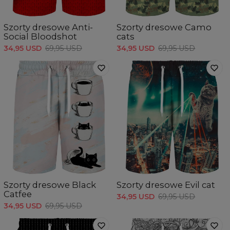
Szorty dresowe Anti-
Szorty dresowe Camo
Social Bloodshot
cats
34,95 USD
69,95 USD
34,95 USD
69,95 USD
Szorty dresowe Black
Szorty dresowe Evil cat
Catfee
34,95 USD
69,95 USD
34,95 USD
69,95 USD