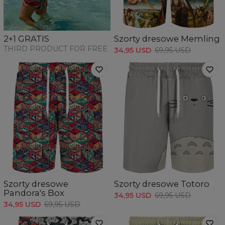
Szorty dresowe Memling
2+1 GRATIS
THIRD PRODUCT FOR FREE
34,95 USD
69,95 USD
Szorty dresowe
Szorty dresowe Totoro
Pandora's Box
34,95 USD
69,95 USD
34,95 USD
69,95 USD