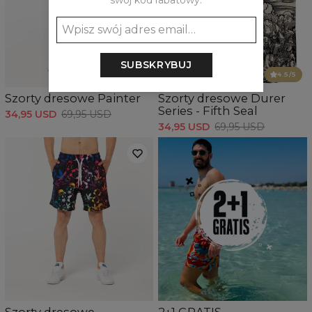
swój kod rabatowy:
SUBSKRYBUJ
4.5
/5
Szorty dresowe Painter
Szorty dresowe Durer
Series - Fifth Seal
34,95 USD
69,95 USD
34,95 USD
69,95 USD