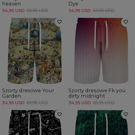
heaven
Dye
34,95 USD
69,95 USD
34,95 USD
69,95 USD
Szorty dresowe Your
Szorty dresowe Fk you
Garden
dirty midnight
34,95 USD
69,95 USD
34,95 USD
69,95 USD