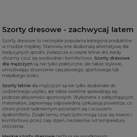
Szorty dresowe - zachwycaj latem
Szorty dresowe to niezwykle popularna kategoria produktów
w modzie męskiej. Stanowią one doskonałą alternatywę dla
tradycyjnych spodni, zwłaszcza w ciepłe letnie dni, kiedy
chcemy czuć się swobodnie i komfortowo.
Szorty dresowe
dla mężczyzn
są nie tylko praktyczne, ale także stylowe,
umożliwiając stworzenie casualowego, sportowego lub
miejskiego looku.
Szorty letnie
dla mężczyzn są nie tylko doskonałe do
codziennego użytku, ale także świetnie sprawdzają się
podczas aktywności sportowych. Wykonane z oddychających
materiałów, zapewniają odpowiednią cyrkulację powietrza, co
chroni przed nadmiernym poceniem się i uczuciem
dyskomfortu. Dzięki temu, mężczyźni mogą czuć się świeżo i
komfortowo przez cały dzień, niezależnie od temperatury
otoczenia.
Męskie szorty dresowe
cechują się wyjątkowym