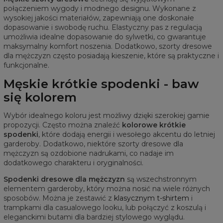
połączeniem wygody i modnego designu. Wykonane z
wysokiej jakości materiałów, zapewniają one doskonałe
dopasowanie i swobodę ruchu. Elastyczny pas z regulacją
umożliwia idealne dopasowanie do sylwetki, co gwarantuje
maksymalny komfort noszenia. Dodatkowo, szorty dresowe
dla mężczyzn często posiadają kieszenie, które są praktyczne i
funkcjonalne.
Męskie krótkie spodenki - baw
się kolorem
Wybór idealnego koloru jest możliwy dzięki szerokiej gamie
propozycji. Często można znaleźć
kolorowe krótkie
spodenki
, które dodają energii i wesołego akcentu do letniej
garderoby. Dodatkowo, niektóre szorty dresowe dla
mężczyzn są ozdobione nadrukami, co nadaje im
dodatkowego charakteru i oryginalności.
Spodenki dresowe dla mężczyzn
są wszechstronnym
elementem garderoby, który można nosić na wiele różnych
sposobów. Można je zestawić z
klasycznym t-shirtem
i
trampkami dla casualowego looku, lub połączyć z koszulą i
eleganckimi butami dla bardziej stylowego wyglądu.