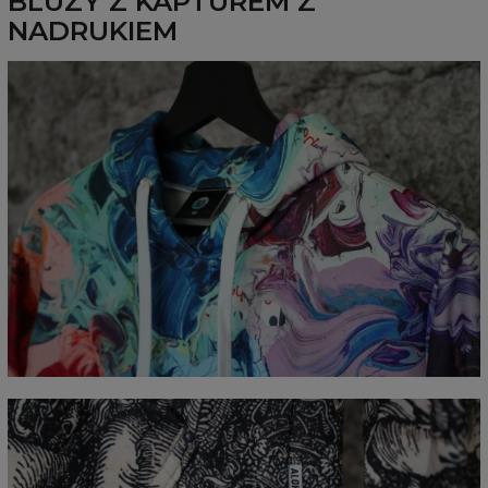
BLUZY Z KAPTUREM Z
NADRUKIEM
Mierzone na płasko
CM
XS
S
M
L
XL
XXL
XXXL
A - Długość całkowita
65
67
69
71
73
75
77
B - Sz. klatki piersiowej
48
51
54
57
60
63
66
C - Długość rękawów
61
62
63
64
65
66
67