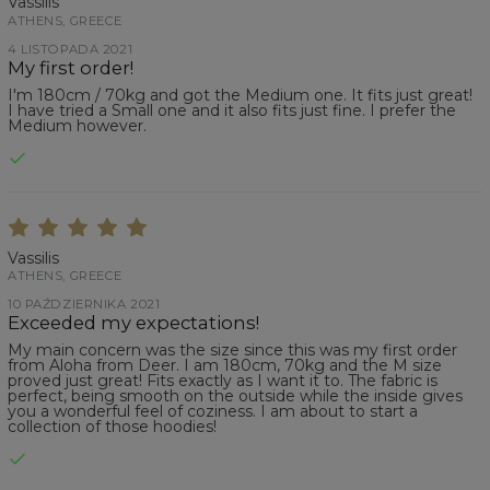
Vassilis
ATHENS, GREECE
4 LISTOPADA 2021
My first order!
I'm 180cm / 70kg and got the Medium one. It fits just great!
I have tried a Small one and it also fits just fine. I prefer the
Medium however.
Vassilis
ATHENS, GREECE
10 PAŹDZIERNIKA 2021
Exceeded my expectations!
My main concern was the size since this was my first order
from Aloha from Deer. I am 180cm, 70kg and the M size
proved just great! Fits exactly as I want it to. The fabric is
perfect, being smooth on the outside while the inside gives
you a wonderful feel of coziness. I am about to start a
collection of those hoodies!