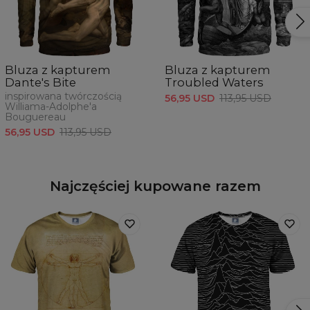
Bluza z kapturem
Bluza z kapturem
Dante's Bite
Troubled Waters
inspirowana twórczością
56,95 USD
113,95 USD
Williama-Adolphe'a
Bouguereau
56,95 USD
113,95 USD
Najczęściej kupowane razem