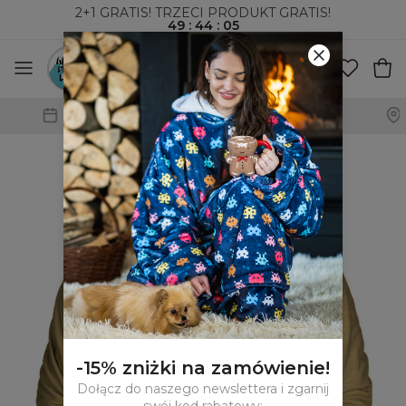
2+1 GRATIS! TRZECI PRODUKT GRATIS!
49
:
44
:
04
WYSYŁKA ZA POBRANIEM I DO PACZKOMATÓW
-15% zniżki na zamówienie!
Dołącz do naszego newslettera i zgarnij