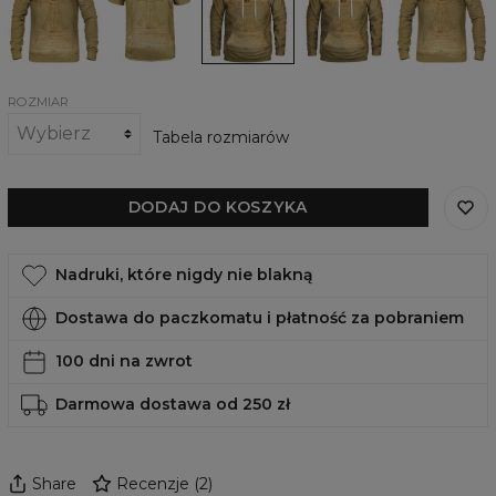
Man,
Vitruvian
kapturem
z
Vitruvian
inspirowana
Man,
Vitruvian
kapturem
Man,
twórczością
inspirowany
Man,
Vitruvian
inspirowana
Leonarda
twórczością
inspirowana
Man
twórczością
da
Leonardo
twórczością
Leonarda
Vinci
da
Leonarda
da
Vinci
da
Vinci
ROZMIAR
Vinci
Tabela rozmiarów
DODAJ DO KOSZYKA
Nadruki, które nigdy nie blakną
Dostawa do paczkomatu i płatność za pobraniem
100 dni na zwrot
Darmowa dostawa od 250 zł
Share
Recenzje
(
2
)