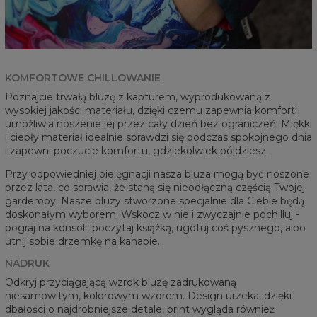
KOMFORTOWE CHILLOWANIE
Poznajcie trwałą bluzę z kapturem, wyprodukowaną z
wysokiej jakości materiału, dzięki czemu zapewnia komfort i
umożliwia noszenie jej przez cały dzień bez ograniczeń. Miękki
i ciepły materiał idealnie sprawdzi się podczas spokojnego dnia
i zapewni poczucie komfortu, gdziekolwiek pójdziesz.
Przy odpowiedniej pielęgnacji nasza bluza mogą być noszone
przez lata, co sprawia, że staną się nieodłączną częścią Twojej
garderoby. Nasze bluzy stworzone specjalnie dla Ciebie będą
doskonałym wyborem. Wskocz w nie i zwyczajnie pochilluj -
pograj na konsoli, poczytaj książką, ugotuj coś pysznego, albo
utnij sobie drzemkę na kanapie.
NADRUK
Odkryj przyciągającą wzrok bluzę zadrukowaną
niesamowitym, kolorowym wzorem. Design urzeka, dzięki
dbałości o najdrobniejsze detale, print wygląda również