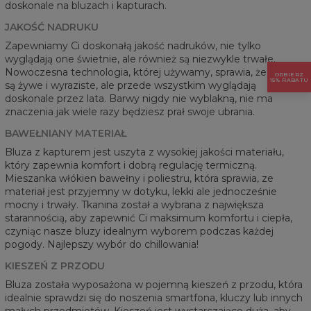
doskonale na bluzach i kapturach.
JAKOŚĆ NADRUKU
Zapewniamy Ci doskonałą jakość nadruków, nie tylko
wyglądają one świetnie, ale również są niezwykle trwałe.
Nowoczesna technologia, której używamy, sprawia, że kolory
ODBIERZ
15% RABATU
są żywe i wyraziste, ale przede wszystkim wyglądają
doskonale przez lata. Barwy nigdy nie wyblakną, nie ma
znaczenia jak wiele razy będziesz prał swoje ubrania.
BAWEŁNIANY MATERIAŁ
Bluza z kapturem jest uszyta z wysokiej jakości materiału,
który zapewnia komfort i dobrą regulację termiczną.
Mieszanka włókien bawełny i poliestru, która sprawia, ze
materiał jest przyjemny w dotyku, lekki ale jednocześnie
mocny i trwały. Tkanina został a wybrana z największa
starannością, aby zapewnić Ci maksimum komfortu i ciepła,
czyniąc nasze bluzy idealnym wyborem podczas każdej
pogody. Najlepszy wybór do chillowania!
KIESZEŃ Z PRZODU
Bluza została wyposażona w pojemną kieszeń z przodu, która
idealnie sprawdzi się do noszenia smartfona, kluczy lub innych