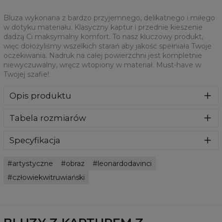
Bluza wykonana z bardzo przyjemnego, delikatnego i miłego
w dotyku materiału. Klasyczny kaptur i przednie kieszenie
dadzą Ci maksymalny komfort. To nasz kluczowy produkt,
więc dołożyliśmy wszelkich starań aby jakość spełniała Twoje
oczekiwania. Nadruk na całej powierzchni jest kompletnie
niewyczuwalny, wręcz wtopiony w materiał. Must-have w
Twojej szafie!
Opis produktu
Bluza wykonana z bardzo przyjemnego, delikatnego i
Tabela rozmiarów
miłego w dotyku materiału. Klasyczny kaptur i przednie
kieszenie dadzą Ci maksymalny komfort. To nasz kluczowy
produkt, więc dołożyliśmy wszelkich starań aby jakość
Specyfikacja
spełniała Twoje oczekiwania. Nadruk na całej powierzchni
Materiał:
70% Poliester, 30% Bawełna
jest kompletnie niewyczuwalny, wręcz wtopiony w
artystyczne
obraz
leonardodavinci
Przeznaczenie:
Unisex
materiał. Must-have w Twojej szafie!
Dostępność:
Szyte na zamówienie
człowiekwitruwiański