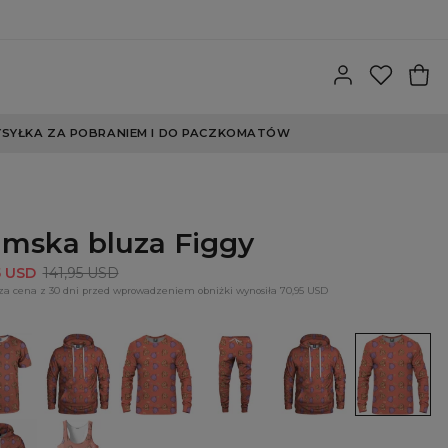
SYŁKA ZA POBRANIEM I DO PACZKOMATÓW
mska bluza Figgy
5 USD
141,95 USD
za cena z 30 dni przed wprowadzeniem obniżki wynosiła 70,95 USD
Bluza
Bluza
Spodnie
Damska
Damska
z
Figgy
dresowe
bluza
bluza
y
kapturem
Figgy
z
Figgy
Figgy
kapturem
Figgy
Figgy
Tank