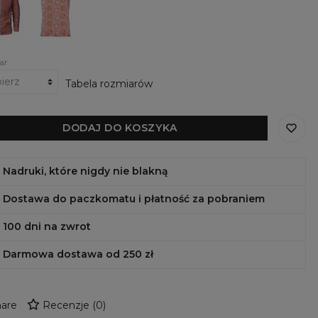
iem
Top
y
ar
Tabela rozmiarów
DODAJ DO KOSZYKA
Nadruki, które nigdy nie blakną
Dostawa do paczkomatu i płatność za pobraniem
100 dni na zwrot
Darmowa dostawa od 250 zł
are
Recenzje
(
0
)