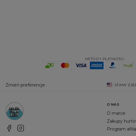
METODY PŁATNOŚCI
Zmień preferencje
STANY ZJ
O NAS
O marce
Zakupy hurt
Program afili