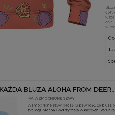
Bluza
dotyk
wszel
całej
w mat
Op
Kla
Ta
poli
Wyp
ręk
Spe
kon
Mate
bard
Prz
Dos
KAŻDA BLUZA ALOHA FROM DEER..
MA WZMOCNIONE SZWY
Wzmocnione szwy dadzą Ci pewność, że bluza pos
sytuacji. Mocna i wytrzymała w każdych warunka