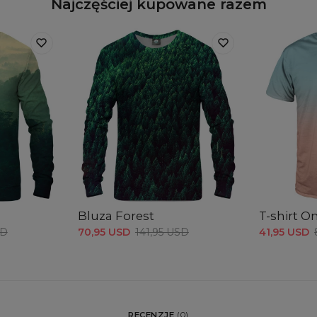
Najczęściej kupowane razem
Bluza Forest
T-shirt 
SD
70,95 USD
141,95 USD
41,95 USD
RECENZJE
(
0
)