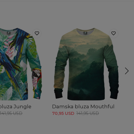
luza Jungle
Damska bluza Mouthful
D
141,95 USD
70,95 USD
141,95 USD
70