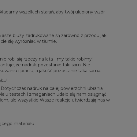
ładamy wszelkich starań, aby twój ulubiony wzór
rzone na płasko
 Nasze bluzy zadrukowane są zarówno z przodu jak i
XS
S
M
L
XL
2XL
3XL
4XL
cie się wyróżniać w tłumie.
 Długość
67
68
69
70
71
73
75
78
Sz. klatki piersiowej
50
52
54
56
58
60
63
66
 Długość rękawów
63
64
65
66
66
67
68
69
ie robi się rzeczy na lata - my takie robimy!
antuje, że nadruk pozostanie taki sam. Nie
waniu i praniu, a jakość pozostanie taka sama.
AŁU
! Dotychczas nadruk na całej powierzchni ubrania
 wielu testach i zmaganiach udało się nam osiągnąć
zełom, ale wszystkie Wasze reakcje utwierdzają nas w
ącego materiału