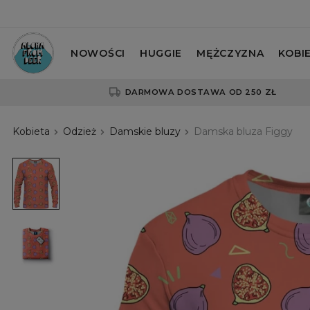
NOWOŚCI
HUGGIE
MĘŻCZYZNA
KOBI
DARMOWA DOSTAWA OD 250 ZŁ
Kobieta
Odzież
Damskie bluzy
Damska bluza Figgy
Damska
bluza
Figgy
Damska
bluza
Figgy