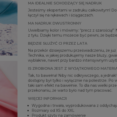
MA IDEALNIE SCHODZĄCY SIĘ NADRUK
Jesteśmy ekspertami w zadruku całkowitym! Dok
łączył się na rękawach i ściągaczach.
MA NADRUK DWUSTRONNY
Mie
Uwielbiamy kolor i mówimy: “precz z szarością!”
CM
z tyłu. Dzięki temu możecie być pewni, że będzie
A -
BĘDZIE SŁUŻYĆ CI PRZEZ LATA
B - 
C -
Na przekór dzisiejszemu przeświadczeniu, że już n
Technika, w jakiej produkujemy nasze bluzy, gwar
wyblaknie, nawet przy bardzo intensywnym użytko
IS ZROBIONA JEST Z WYJĄTKOWEGO MATERI
Tak, to bawełna! Niby nic odkrywczego, a jednak
dostępny był tylko i wyłącznie na poliestrze. Po
taki sam efekt na bawełnie. To dla nas wielki pr
przekonaniu, że warto było nad tym pracować.
WIĘCEJ INFORMACJI
Wygodna i trwała, wyprodukowana z oddychaj
Rozmiary od XS do XXL
Produkt szyty na zamówienie