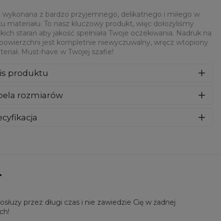
 wykonana z bardzo przyjemnego, delikatnego i miłego w
u materiału. To nasz kluczowy produkt, więc dołożyliśmy
kich starań aby jakość spełniała Twoje oczekiwania. Nadruk na
 powierzchni jest kompletnie niewyczuwalny, wręcz wtopiony
eriał. Must-have w Twojej szafie!
is produktu
syczna bluza z nadrukiem, wykonana z mieszanki bawełny i
bela rozmiarów
estru z wysokiej jakości nadrukiem z przodu i z tyłu.
rodukowana w Polsce , ma okrągły dekolt oraz długie
awy. Trwałe, wzmocnione szwy są kolorowe, aby zachować
cyfikacja
trast z resztą projektu, dzięki czemu wyróżnisz się jeszcze
riał:
70% Poliester, 30% Bawełna
ziej.
eznaczenie:
Unisex
tępność:
Szyte na zamówienie
.
łuży przez długi czas i nie zawiedzie Cię w żadnej
ch!