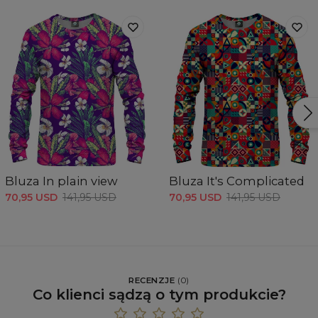
Bluza In plain view
Bluza It's Complicated
70,95 USD
141,95 USD
70,95 USD
141,95 USD
RECENZJE
(
0
)
Co klienci sądzą o tym produkcie?