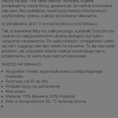
rzeczy na lata - my takie robimy! Technika, w jakiej
produkujemy nasze bluzy, gwarantuje, że nadruk pozostanie
taki sam. Nie wyblaknie, nawet przy bardzo intensywnym
użytkowaniu i praniu, a jakość pozostanie taka sama.
IS ZROBIONA JEST Z WYJĄTKOWEGO MATERIAŁU
Tak, to bawełna! Niby nic odkrywczego, a jednak! Dotychczas
nadruk na całej powierzchni ubrania dostępny był tylko i
wyłącznie na poliestrze. Po wielu testach i zmaganiach udało
się nam osiągnąć taki sam efekt na bawełnie. To dla nas wielki
przełom, ale wszystkie Wasze reakcje utwierdzają nas w
przekonaniu, że warto było nad tym pracować.
WIĘCEJ INFORMACJI
Wygodna i trwała, wyprodukowana z oddychającego
materiału
Rozmiary od XS do XXL
Produkt szyty na zamówienie
Krój unisex
Materiał: 70% Bawełna, 30% Poliester
Prać w temperaturze 30︒C na lewej stronie