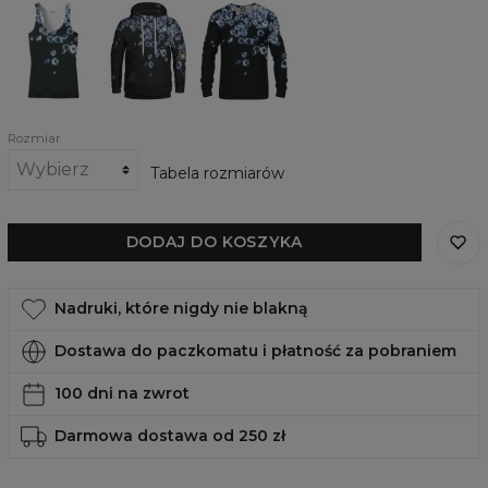
Shinebright
Damska
Damska
Tank
bluza
bluza
Top
z
Shinebright
kapturem
Shinebright
Rozmiar
Tabela rozmiarów
DODAJ DO KOSZYKA
Nadruki, które nigdy nie blakną
Dostawa do paczkomatu i płatność za pobraniem
100 dni na zwrot
Darmowa dostawa od 250 zł