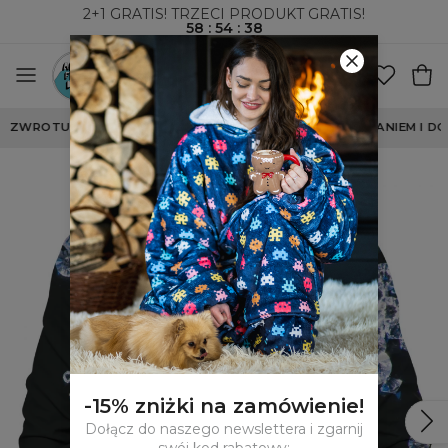
2+1 GRATIS! TRZECI PRODUKT GRATIS!
58
:
54
:
37
WYSYŁKA ZA POBRANIEM I DO PACZKOMATÓW
-15% zniżki na zamówienie!
Dołącz do naszego newslettera i zgarnij