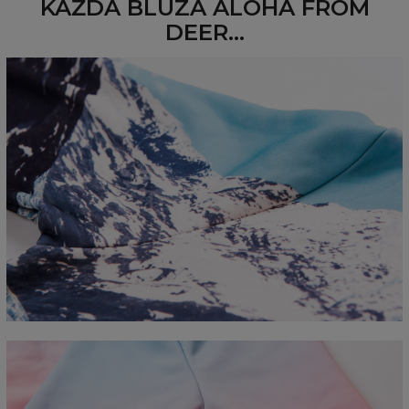
KAŻDA BLUZA ALOHA FROM
DEER...
Mierzone na płasko
CM
XS
S
M
L
XL
2XL
3XL
4XL
A - Długość
67
68
69
70
71
73
75
78
B - Sz. klatki piersiowej
50
52
54
56
58
60
63
66
C - Długość rękawów
63
64
65
66
66
67
68
69