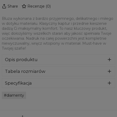
Share
Recenzje
(
0
)
Bluza wykonana z bardzo przyjemnego, delikatnego i miłego
w dotyku materiału. Klasyczny kaptur i przednie kieszenie
dadzą Ci maksymalny komfort. To nasz kluczowy produkt,
więc dołożyliśmy wszelkich starań aby jakość spełniała Twoje
oczekiwania. Nadruk na całej powierzchni jest kompletnie
niewyczuwalny, wręcz wtopiony w materiał. Must-have w
Twojej szafie!
Opis produktu
Klasyczna bluza z nadrukiem, wykonana z mieszanki
Tabela rozmiarów
bawełny i poliestru z wysokiej jakości nadrukiem z przodu i
z tyłu. Wyprodukowana w Polsce , ma okrągły dekolt oraz
długie rękawy. Trwałe, wzmocnione szwy są kolorowe, aby
Specyfikacja
zachować kontrast z resztą projektu, dzięki czemu
Materiał:
70% Poliester, 30% Bawełna
wyróżnisz się jeszcze bardziej.
diamenty
Przeznaczenie:
Unisex
Dostępność:
Szyte na zamówienie