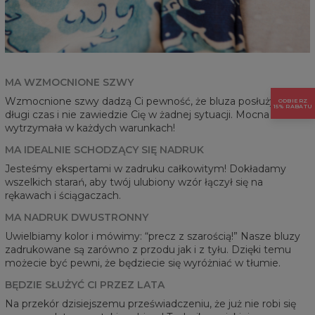
MA WZMOCNIONE SZWY
Wzmocnione szwy dadzą Ci pewność, że bluza posłuży przez
ODBIERZ
15% RABATU
długi czas i nie zawiedzie Cię w żadnej sytuacji. Mocna i
wytrzymała w każdych warunkach!
MA IDEALNIE SCHODZĄCY SIĘ NADRUK
Jesteśmy ekspertami w zadruku całkowitym! Dokładamy
wszelkich starań, aby twój ulubiony wzór łączył się na
rękawach i ściągaczach.
MA NADRUK DWUSTRONNY
Uwielbiamy kolor i mówimy: “precz z szarością!” Nasze bluzy
zadrukowane są zarówno z przodu jak i z tyłu. Dzięki temu
możecie być pewni, że będziecie się wyróżniać w tłumie.
BĘDZIE SŁUŻYĆ CI PRZEZ LATA
Na przekór dzisiejszemu przeświadczeniu, że już nie robi się