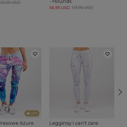
- Hounds
113,95 USD
56,95 USD
113,95 USD
4.5
/5
dresowe Azure
Legginsy I can't care
B