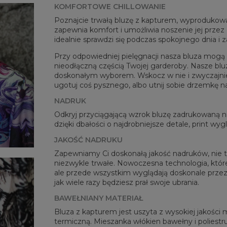
KOMFORTOWE CHILLOWANIE
Poznajcie trwałą bluzę z kapturem, wyprodukowan
zapewnia komfort i umożliwia noszenie jej przez c
idealnie sprawdzi się podczas spokojnego dnia i 
Przy odpowiedniej pielęgnacji nasza bluza mogą b
nieodłączną częścią Twojej garderoby. Nasze blu
doskonałym wyborem. Wskocz w nie i zwyczajnie po
Mie
ugotuj coś pysznego, albo utnij sobie drzemkę n
CM
NADRUK
A -
Odkryj przyciągającą wzrok bluzę zadrukowaną
B - 
dzięki dbałości o najdrobniejsze detale, print wy
C -
JAKOŚĆ NADRUKU
Zapewniamy Ci doskonałą jakość nadruków, nie ty
niezwykle trwałe. Nowoczesna technologia, której
ale przede wszystkim wyglądają doskonale przez 
jak wiele razy będziesz prał swoje ubrania.
BAWEŁNIANY MATERIAŁ
Bluza z kapturem jest uszyta z wysokiej jakości 
termiczną. Mieszanka włókien bawełny i poliestru