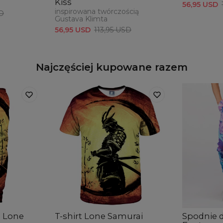
Kiss
56,95 USD
inspirowana twórczością
SD
Gustava Klimta
56,95 USD
113,95 USD
Najczęściej kupowane razem
 Lone
T-shirt Lone Samurai
Spodnie 