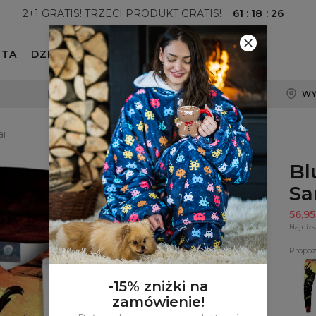
61
:
18
:
25
2+1 GRATIS! TRZECI PRODUKT GRATIS!
ETA
DZIECKO
100-DNIOWE PRAWO ZWROTU
WY
i
Bl
Sa
56,9
Najniżs
Propoz
Spod
dres
Lone
-15% zniżki na
Samu
zamówienie!