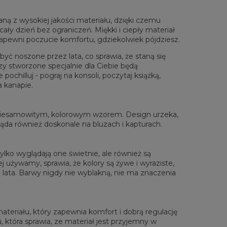
ą z wysokiej jakości materiału, dzięki czemu
ały dzień bez ograniczeń. Miękki i ciepły materiał
zapewni poczucie komfortu, gdziekolwiek pójdziesz.
yć noszone przez lata, co sprawia, że staną się
zy stworzone specjalnie dla Ciebie będą
chilluj - pograj na konsoli, poczytaj książką,
rzone na płasko
a kanapie.
XS
S
M
L
XL
XXL
XXXL
 Długość całkowita
65
67
69
71
73
75
77
 niesamowitym, kolorowym wzorem. Design urzeka,
Sz. klatki piersiowej
48
51
54
57
60
63
66
gląda również doskonale na bluzach i kapturach.
 Długość rękawów
61
62
63
64
65
66
67
lko wyglądają one świetnie, ale również są
 używamy, sprawia, że kolory są żywe i wyraziste,
lata. Barwy nigdy nie wyblakną, nie ma znaczenia
materiału, który zapewnia komfort i dobrą regulację
, która sprawia, ze materiał jest przyjemny w