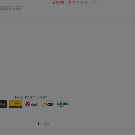
49,95 USD
99,95 USD
56
99,95 USD
NASI PARTNERZY
$
USD