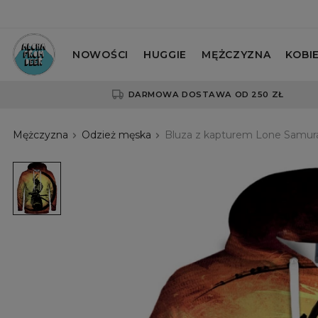
NOWOŚCI
HUGGIE
MĘŻCZYZNA
KOBI
DARMOWA DOSTAWA OD 250 ZŁ
Mężczyzna
Odzież męska
Bluza z kapturem Lone Samura
bluza
z
motywem
samuraja