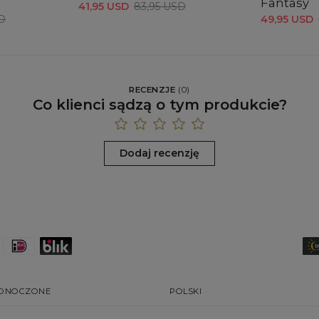
Fantasy
41,95 USD
83,95 USD
D
49,95 USD
RECENZJE
(
0
)
Co klienci sądzą o tym produkcie?
Dodaj recenzję
EDNOCZONE
POLSKI