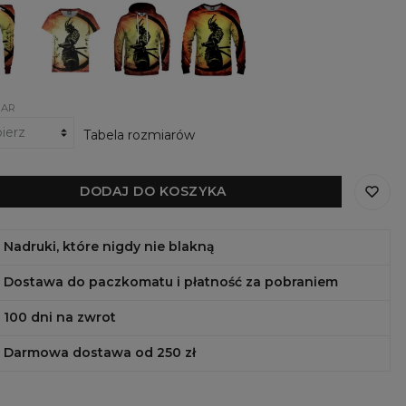
nie
Damski
Damska
Damska
owe
t-
bluza
bluza
shirt
z
Lone
rai
Lone
kapturem
Samurai
Samurai
Lone
Samurai
IAR
Tabela rozmiarów
DODAJ DO KOSZYKA
Nadruki, które nigdy nie blakną
Dostawa do paczkomatu i płatność za pobraniem
100 dni na zwrot
Darmowa dostawa od 250 zł