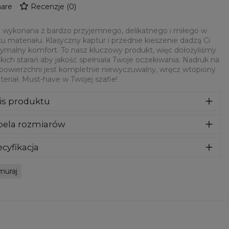
are
Recenzje
(
0
)
 wykonana z bardzo przyjemnego, delikatnego i miłego w
u materiału. Klasyczny kaptur i przednie kieszenie dadzą Ci
malny komfort. To nasz kluczowy produkt, więc dołożyliśmy
kich starań aby jakość spełniała Twoje oczekiwania. Nadruk na
 powierzchni jest kompletnie niewyczuwalny, wręcz wtopiony
eriał. Must-have w Twojej szafie!
is produktu
za wykonana z bardzo przyjemnego, delikatnego i miłego w
bela rozmiarów
yku materiału. Klasyczny kaptur i przednie kieszenie dadzą
maksymalny komfort. To nasz kluczowy produkt, więc
ożyliśmy wszelkich starań aby jakość spełniała Twoje
cyfikacja
ekiwania. Nadruk na całej powierzchni jest kompletnie
riał:
70% Poliester, 30% Bawełna
wyczuwalny, wręcz wtopiony w materiał. Must-have w
muraj
eznaczenie:
Unisex
ej szafie!
tępność:
Szyte na zamówienie