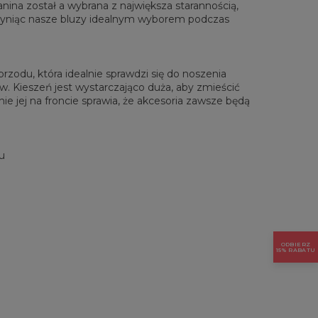
anina został a wybrana z największa starannością,
zyniąc nasze bluzy idealnym wyborem podczas
zodu, która idealnie sprawdzi się do noszenia
. Kieszeń jest wystarczająco duża, aby zmieścić
ie jej na froncie sprawia, że akcesoria zawsze będą
u
ODBIERZ
15% RABATU