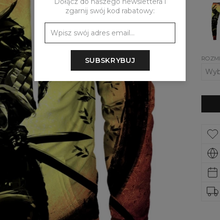
Dołącz do naszego newslettera i
Spod
zgarnij swój kod rabatowy:
dres
Lone
Samu
ROZM
SUBSKRYBUJ