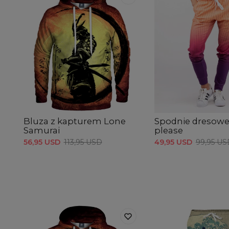
Bluza z kapturem Lone
Spodnie dresowe
Samurai
please
56,95 USD
113,95 USD
49,95 USD
99,95 US