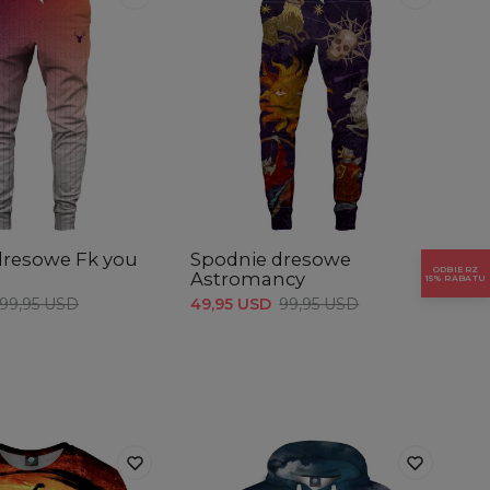
rzone na płasko
XS
S
M
L
XL
XXL
 Długość nogawki
100
102
104
106
108
110
 Szerokość w pasie
36
38
40
42
44
46
dresowe Fk you
Spodnie dresowe
ODBIERZ
Astromancy
15% RABATU
99,95 USD
49,95 USD
99,95 USD