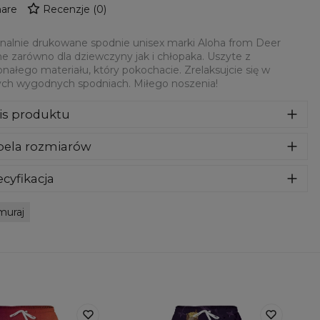
are
Recenzje
(
0
)
nalnie drukowane spodnie unisex marki Aloha from Deer
ne zarówno dla dziewczyny jak i chłopaka. Uszyte z
nałego materiału, który pokochacie. Zrelaksujcie się w
ch wygodnych spodniach. Miłego noszenia!
is produktu
dnie dresowe z niesamowitym nadrukiem z przodu i z tyłu
bela rozmiarów
orzone z połączenia bawełny i poliestru. Posiadają
ktyczne kieszenie, elastyczne ściągacze. Absurdalnie
odne i przyjemne w noszeniu.
cyfikacja
riał:
70% Poliester, 30% Bawełna
muraj
eznaczenie:
Unisex
tępność:
Szyte na zamówienie