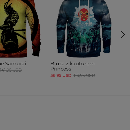
ne Samurai
Bluza z kapturem
B
Princess
S
141,95 USD
56,95 USD
113,95 USD
74