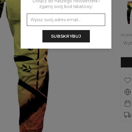
Dołącz do naszego newslettera i
Spod
zgarnij swój kod rabatowy:
dres
Lone
Samu
ROZM
SUBSKRYBUJ