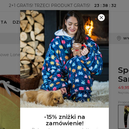
23
:
38
:
31
2+1 GRATIS! TRZECI PRODUKT GRATIS!
ETA
DZIECKO
100-DNIOWE PRAWO ZWROTU
WY
sowe Lone Samurai
Sp
Sa
49,9
Najniżs
Propoz
Spod
dres
Lone
-15% zniżki na
Samu
zamówienie!