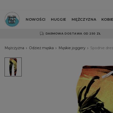
NOWOŚCI
HUGGIE
MĘŻCZYZNA
KOBI
DARMOWA DOSTAWA OD 250 ZŁ
Mężczyzna
Odzież męska
Męskie joggery
Spodnie dre
spodnie
z
motywem
samuraja