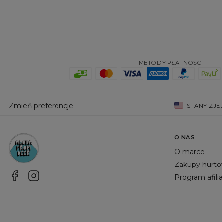
METODY PŁATNOŚCI
Zmień preferencje
STANY ZJ
O NAS
O marce
Zakupy hurt
Program afili