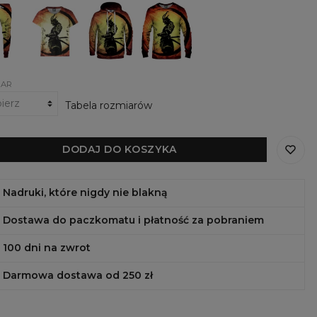
nie
Damski
Damska
Damska
owe
t-
bluza
bluza
shirt
z
Lone
rai
Lone
kapturem
Samurai
Samurai
Lone
Samurai
IAR
Tabela rozmiarów
DODAJ DO KOSZYKA
Nadruki, które nigdy nie blakną
Dostawa do paczkomatu i płatność za pobraniem
100 dni na zwrot
Darmowa dostawa od 250 zł