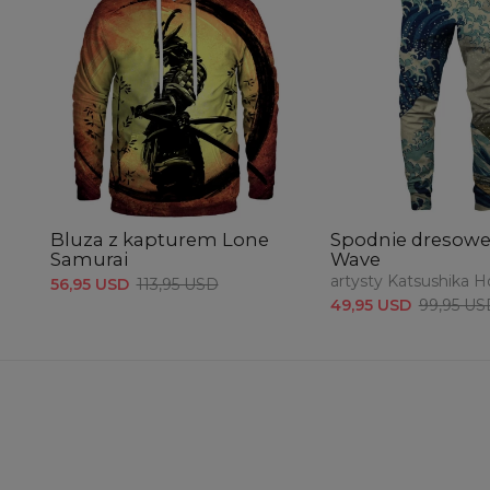
Bluza z kapturem Lone
Spodnie dresowe
Samurai
Wave
artysty Katsushika H
56,95 USD
113,95 USD
49,95 USD
99,95 US