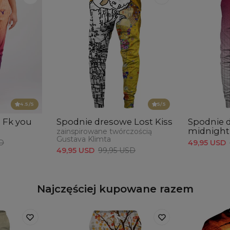
Mie
CM
A -
B -
4.5
/5
5
/5
 Fk you
Spodnie dresowe Lost Kiss
Spodnie 
midnight
zainspirowane twórczością
Gustava Klimta
D
49,95 USD
49,95 USD
99,95 USD
Najczęściej kupowane razem