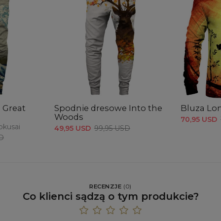
 Great
Spodnie dresowe Into the
Bluza Lo
Woods
70,95 USD
okusai
49,95 USD
99,95 USD
D
RECENZJE
(
0
)
Co klienci sądzą o tym produkcie?