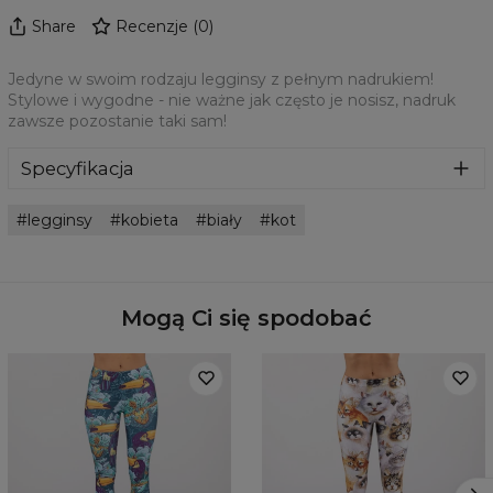
Share
Recenzje
(
0
)
Jedyne w swoim rodzaju legginsy z pełnym nadrukiem!
Stylowe i wygodne - nie ważne jak często je nosisz, nadruk
zawsze pozostanie taki sam!
Specyfikacja
Materiał:
82% Nylon, 18% Spandex
legginsy
kobieta
biały
kot
Przeznaczenie:
Unisex
Pochodzenie:
Wyprodukowano w Unii Europejskiej
Dostępność:
Szyte na zamówienie
Mogą Ci się spodobać