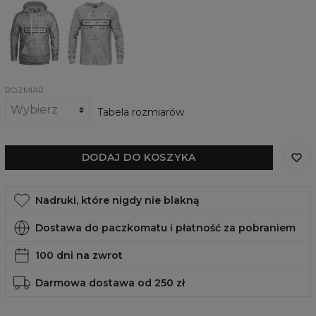
Damska
Damska
bluza
bluza
z
I
kapturem
can't
I
care
can't
care
ROZMIAR
Tabela rozmiarów
DODAJ DO KOSZYKA
Nadruki, które nigdy nie blakną
Dostawa do paczkomatu i płatność za pobraniem
100 dni na zwrot
Darmowa dostawa od 250 zł