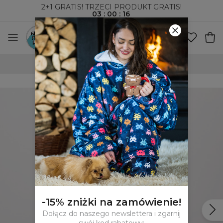
2+1 GRATIS! TRZECI PRODUKT GRATIS!
03
:
00
:
15
100-DNIOWE PRAWO ZWROTU
-15% zniżki na zamówienie!
Dołącz do naszego newslettera i zgarnij