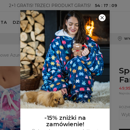
54
:
17
:
08
2+1 GRATIS! TRZECI PRODUKT GRATIS!
ETA
DZIECKO
100-DNIOWE PRAWO ZWROTU
WY
sowe Azure Fantasy
Sp
Fa
49,9
Najniżs
ROZM
-15% zniżki na
zamówienie!