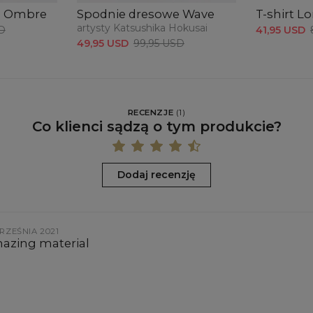
e Ombre
Spodnie dresowe Wave
T-shirt L
artysty Katsushika Hokusai
D
41,95 USD
49,95 USD
99,95 USD
RECENZJE
(
1
)
Co klienci sądzą o tym produkcie?
Dodaj recenzję
RZEŚNIA 2021
azing material