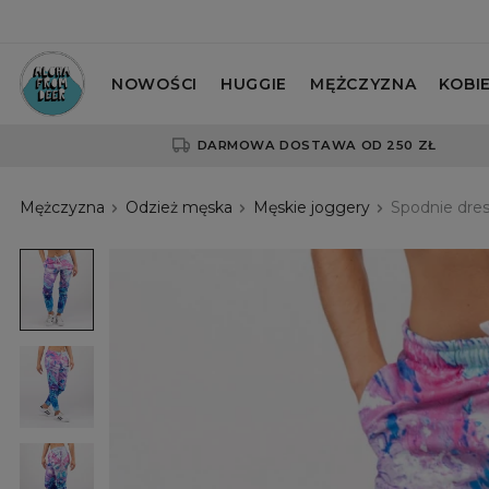
NOWOŚCI
HUGGIE
MĘŻCZYZNA
KOBI
DARMOWA DOSTAWA OD 250 ZŁ
Mężczyzna
Odzież męska
Męskie joggery
Spodnie dre
różowo-
fioletowe
spodnie
różowo-
fioletowe
spodnie
różowo-
fioletowe
spodnie