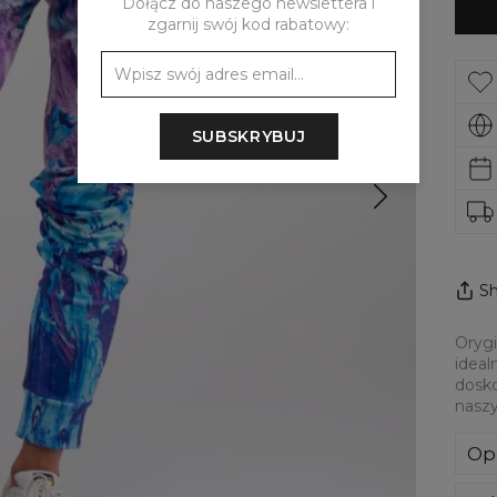
Dołącz do naszego newslettera i
zgarnij swój kod rabatowy:
SUBSKRYBUJ
Sh
Orygi
ideal
dosko
naszy
Op
Spo