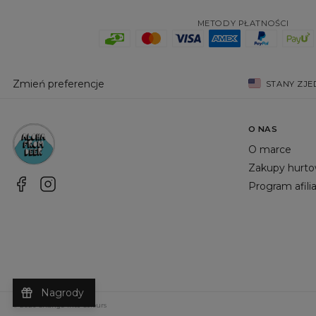
METODY PŁATNOŚCI
Zmień preferencje
STANY ZJ
O NAS
O marce
Zakupy hurt
Program afili
Nagrody
©
2026
Change Into Colours