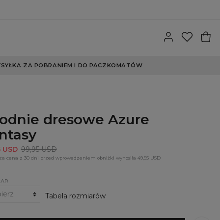
SYŁKA ZA POBRANIEM I DO PACZKOMATÓW
odnie dresowe Azure
ntasy
5 USD
99,95 USD
za cena z 30 dni przed wprowadzeniem obniżki wynosiła 49,95 USD
IAR
Tabela rozmiarów