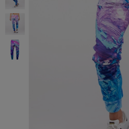
różowo-
fioletowe
spodnie
różowo-
fioletowe
spodnie