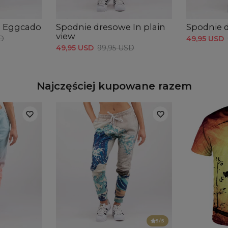
B -
e Eggcado
Spodnie dresowe In plain
Spodnie 
view
D
49,95 USD
49,95 USD
99,95 USD
Najczęściej kupowane razem
5
/5