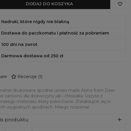
DODAJ DO KOSZYKA
Nadruki, które nigdy nie blakną
Dostawa do paczkomatu i płatność za pobraniem
100 dni na zwrot
Darmowa dostawa od 250 zł
are
Recenzje
(
1
)
nalnie drukowane spodnie unisex marki Aloha from Deer
ne zarówno dla dziewczyny jak i chłopaka. Uszyte z
nałego materiału, który pokochacie. Zrelaksujcie się w
ch wygodnych spodniach. Miłego noszenia!
is produktu
dnie dresowe z niesamowitym nadrukiem z przodu i z tyłu