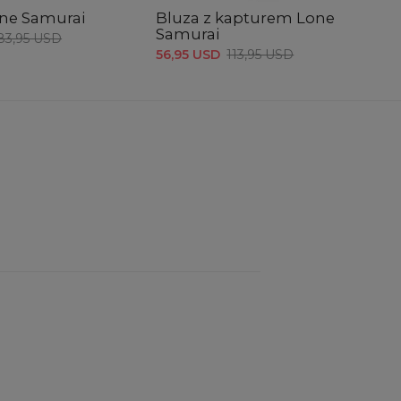
one Samurai
Bluza z kapturem Lone
Le
Samurai
83,95 USD
49
56,95 USD
113,95 USD