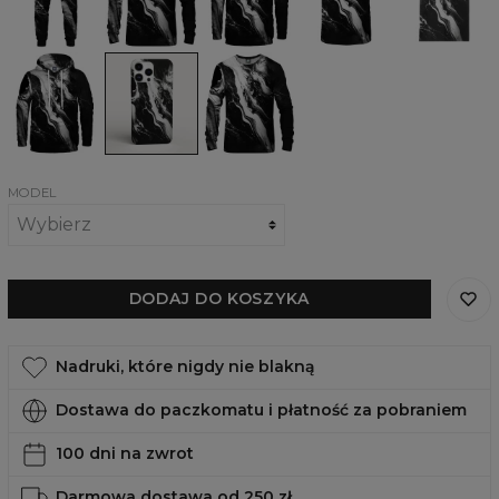
Damska
Obudowa
Damska
bluza
na
bluza
z
telefon
Marble
kapturem
Marble,
Marble
iPhone,
Samsung,
Huawei
MODEL
DODAJ DO KOSZYKA
Nadruki, które nigdy nie blakną
Dostawa do paczkomatu i płatność za pobraniem
100 dni na zwrot
Darmowa dostawa od 250 zł