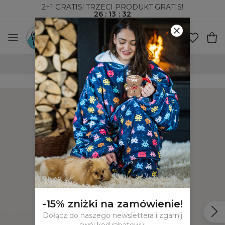
2+1 GRATIS! TRZECI PRODUKT GRATIS!
26
:
13
:
31
WYSYŁKA ZA POBRANIEM I DO PACZKOMATÓW
-15% zniżki na zamówienie!
Dołącz do naszego newslettera i zgarnij