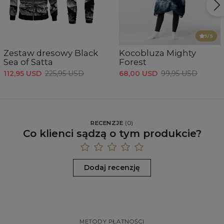
5
/5
Zestaw dresowy Black
Kocobluza Mighty
Sea of Satta
Forest
112,95 USD
225,95 USD
68,00 USD
99,95 USD
RECENZJE
(
0
)
Co klienci sądzą o tym produkcie?
Dodaj recenzję
METODY PŁATNOŚCI