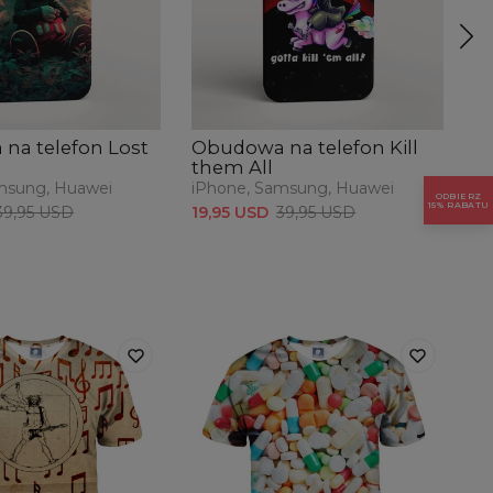
na telefon Lost
Obudowa na telefon Kill
O
them All
J
msung, Huawei
iPhone, Samsung, Huawei
iP
ODBIERZ
15% RABATU
39,95 USD
19,95 USD
39,95 USD
19