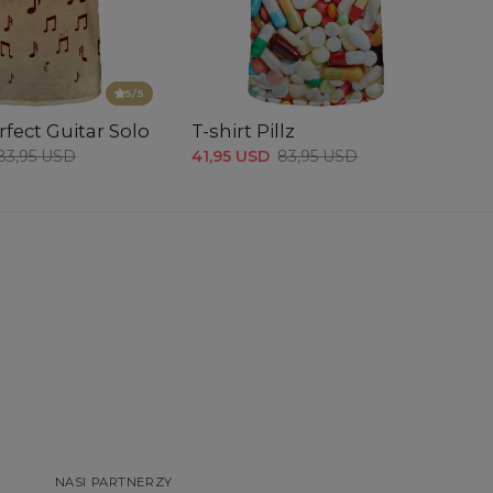
5
/5
rfect Guitar Solo
T-shirt Pillz
83,95 USD
41,95 USD
83,95 USD
NASI PARTNERZY