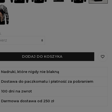
Girl
iPhone,
Samsung,
ka
Huawei
l
L
DODAJ DO KOSZYKA
Nadruki, które nigdy nie blakną
Dostawa do paczkomatu i płatność za pobraniem
100 dni na zwrot
Darmowa dostawa od 250 zł