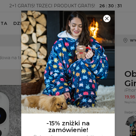
26
:
30
:
30
2+1 GRATIS! TRZECI PRODUKT GRATIS!
ETA
DZIECKO
100-DNIOWE PRAWO ZWROTU
WY
owa na telefon Rebel Girl
Ob
Gir
iPho
19,9
Najniżs
Rebel G
T-
shirt
-15% zniżki na
Rebe
zamówienie!
Girl