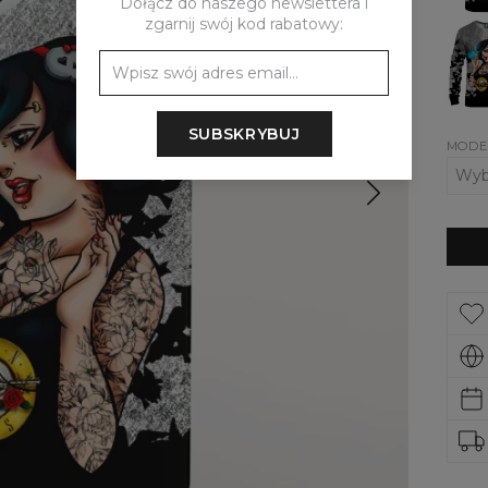
Dołącz do naszego newslettera i
zgarnij swój kod rabatowy:
Dams
bluza
Rebe
Girl
SUBSKRYBUJ
MODE