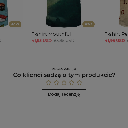
5
/5
5
/5
T-shirt Mouthful
T-shirt Pe
D
41,95 USD
83,95 USD
41,95 USD
RECENZJE
(
0
)
Co klienci sądzą o tym produkcie?
Dodaj recenzję