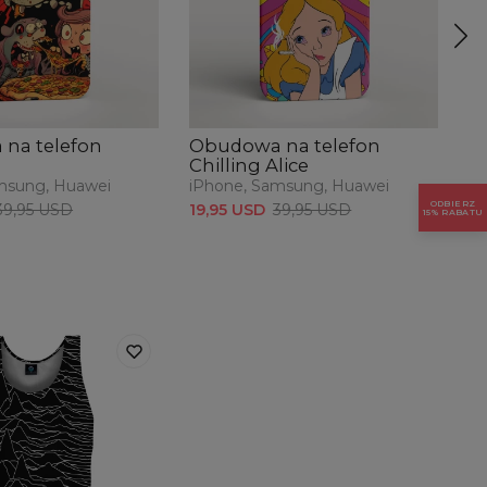
na telefon
Obudowa na telefon
O
Chilling Alice
D
msung, Huawei
iPhone, Samsung, Huawei
iP
ODBIERZ
39,95 USD
19,95 USD
39,95 USD
19
15% RABATU