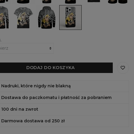
Alice
lka
Damski
Damska
Obudowa
t-
bluza
na
im
shirt
z
telefon
wem
Rebel
kapturem
Rebel
l
Alice
Rebel
Alice,
Alice
iPhone,
Samsung,
Huawei
L
DODAJ DO KOSZYKA
Nadruki, które nigdy nie blakną
Dostawa do paczkomatu i płatność za pobraniem
100 dni na zwrot
Darmowa dostawa od 250 zł