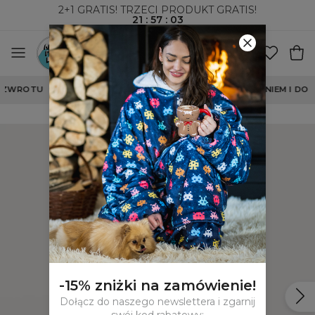
2+1 GRATIS! TRZECI PRODUKT GRATIS!
21
:
57
:
03
WYSYŁKA ZA POBRANIEM I DO PACZKOMATÓW
-15% zniżki na zamówienie!
Dołącz do naszego newslettera i zgarnij