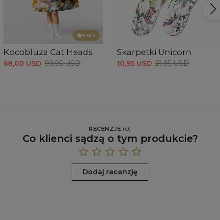
4.8
/5
Kocobluza Cat Heads
Skarpetki Unicorn
68,00 USD
99,95 USD
10,95 USD
21,95 USD
RECENZJE
(
0
)
Co klienci sądzą o tym produkcie?
Dodaj recenzję