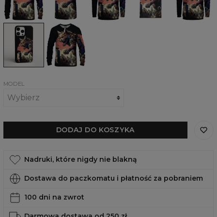
Kaiju
Kaiju
Japanese
Kaiju
Obudowa
Damska
na
bluza
telefon
Japanese
Japanese
Kaiju
Kaiju,
iPhone,
Samsung,
Huawei
MODEL
DODAJ DO KOSZYKA
Nadruki, które nigdy nie blakną
Dostawa do paczkomatu i płatność za pobraniem
100 dni na zwrot
Darmowa dostawa od 250 zł