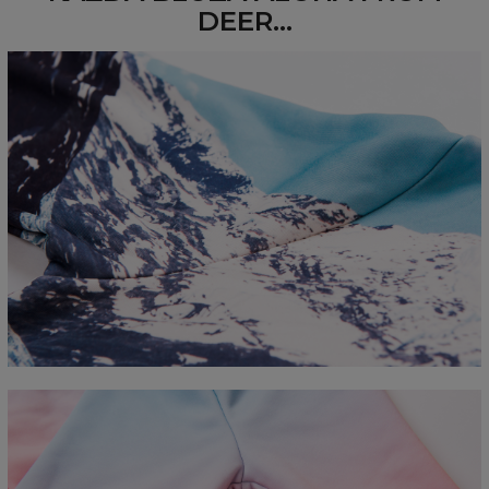
DEER...
Mierzone na płasko
CM
XS
S
M
L
XL
2XL
3XL
4XL
A - Długość
67
68
69
70
71
73
75
78
B - Sz. klatki piersiowej
50
52
54
56
58
60
63
66
C - Długość rękawów
63
64
65
66
66
67
68
69