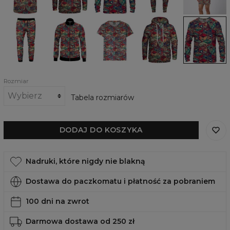
Spodnie
Bluza
Damski
Damska
Damska
męskie
dresowa
t-
bluza
bluza
Pandora's
Pandora's
shirt
z
Pandora's
Box
Box
Pandora's
kapturem
Box
Box
Pandora's
Box
Rozmiar
Tabela rozmiarów
DODAJ DO KOSZYKA
Nadruki, które nigdy nie blakną
Dostawa do paczkomatu i płatność za pobraniem
100 dni na zwrot
Darmowa dostawa od 250 zł