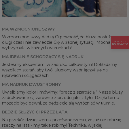
MA WZMOCNIONE SZWY
Wzmocnione szwy dadzą Ci pewność, że bluza posłuży przez
długi czas i nie zawiedzie Cię w żadnej sytuacji. Mocna i
ODBIERZ
15% RABATU
wytrzymała w każdych warunkach!
MA IDEALNIE SCHODZĄCY SIĘ NADRUK
Jesteśmy ekspertami w zadruku całkowitym! Dokładamy
wszelkich starań, aby twój ulubiony wzór łączył się na
rękawach i ściągaczach.
MA NADRUK DWUSTRONNY
Uwielbiamy kolor i mówimy: “precz z szarością!” Nasze bluzy
zadrukowane są zarówno z przodu jak i z tyłu. Dzięki temu
możecie być pewni, że będziecie się wyróżniać w tłumie.
BĘDZIE SŁUŻYĆ CI PRZEZ LATA
Na przekór dzisiejszemu przeświadczeniu, że już nie robi się
rzeczy na lata - my takie robimy! Technika, w jakiej