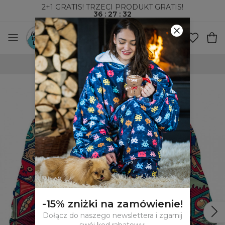
2+1 GRATIS! TRZECI PRODUKT GRATIS!
36
:
27
:
31
WYSYŁKA ZA POBRANIEM I DO PACZKOMATÓW
-15% zniżki na zamówienie!
Dołącz do naszego newslettera i zgarnij