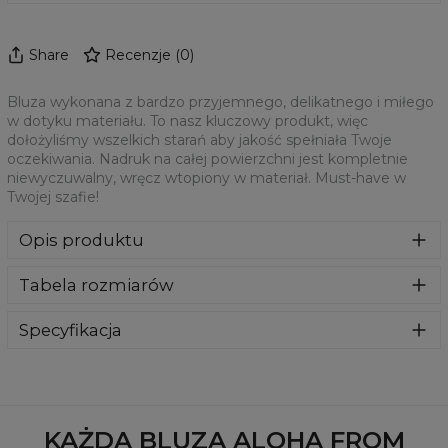
Share
Recenzje
(
0
)
Bluza wykonana z bardzo przyjemnego, delikatnego i miłego
w dotyku materiału. To nasz kluczowy produkt, więc
dołożyliśmy wszelkich starań aby jakość spełniała Twoje
oczekiwania. Nadruk na całej powierzchni jest kompletnie
niewyczuwalny, wręcz wtopiony w materiał. Must-have w
Twojej szafie!
Opis produktu
Klasyczna bluza z nadrukiem, wykonana z mieszanki
Tabela rozmiarów
bawełny i poliestru z wysokiej jakości nadrukiem z przodu i
z tyłu. Wyprodukowana w Polsce , ma okrągły dekolt oraz
długie rękawy. Trwałe, wzmocnione szwy są kolorowe, aby
Specyfikacja
zachować kontrast z resztą projektu, dzięki czemu
Materiał:
70% Poliester, 30% Bawełna
wyróżnisz się jeszcze bardziej.
Przeznaczenie:
Unisex
Dostępność:
Szyte na zamówienie
KAŻDA BLUZA ALOHA FROM