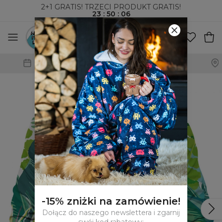
2+1 GRATIS! TRZECI PRODUKT GRATIS!
23
:
50
:
05
WYSYŁKA ZA POBRANIEM I DO PACZKOMATÓW
-15% zniżki na zamówienie!
Dołącz do naszego newslettera i zgarnij