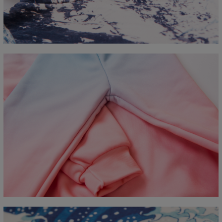
B - Sz. klatki piersiowej
50
52
54
56
58
60
63
66
C - Długość rękawów
63
64
65
66
66
67
68
69