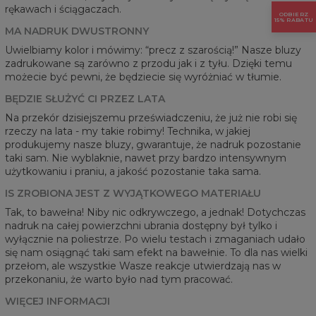
rękawach i ściągaczach.
ODBIERZ
15% RABATU
MA NADRUK DWUSTRONNY
Uwielbiamy kolor i mówimy: “precz z szarością!” Nasze bluzy
zadrukowane są zarówno z przodu jak i z tyłu. Dzięki temu
możecie być pewni, że będziecie się wyróżniać w tłumie.
BĘDZIE SŁUŻYĆ CI PRZEZ LATA
Na przekór dzisiejszemu przeświadczeniu, że już nie robi się
rzeczy na lata - my takie robimy! Technika, w jakiej
produkujemy nasze bluzy, gwarantuje, że nadruk pozostanie
taki sam. Nie wyblaknie, nawet przy bardzo intensywnym
użytkowaniu i praniu, a jakość pozostanie taka sama.
IS ZROBIONA JEST Z WYJĄTKOWEGO MATERIAŁU
Tak, to bawełna! Niby nic odkrywczego, a jednak! Dotychczas
nadruk na całej powierzchni ubrania dostępny był tylko i
wyłącznie na poliestrze. Po wielu testach i zmaganiach udało
się nam osiągnąć taki sam efekt na bawełnie. To dla nas wielki
przełom, ale wszystkie Wasze reakcje utwierdzają nas w
przekonaniu, że warto było nad tym pracować.
WIĘCEJ INFORMACJI