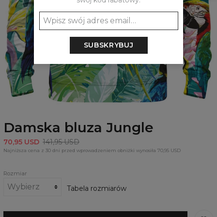
swój kod rabatowy:
SUBSKRYBUJ
Damska bluza Jungle
70,95 USD
141,95 USD
Najniższa cena z 30 dni przed wprowadzeniem obniżki wynosiła 70,95 USD
Rozmiar
Tabela rozmiarów