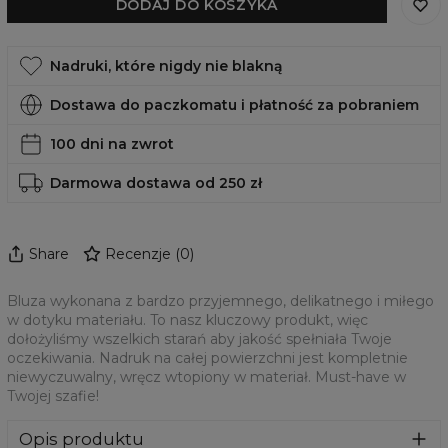
DODAJ DO KOSZYKA
Nadruki, które nigdy nie blakną
Dostawa do paczkomatu i płatność za pobraniem
100 dni na zwrot
Darmowa dostawa od 250 zł
Share
Recenzje
(
0
)
Bluza wykonana z bardzo przyjemnego, delikatnego i miłego
w dotyku materiału. To nasz kluczowy produkt, więc
dołożyliśmy wszelkich starań aby jakość spełniała Twoje
oczekiwania. Nadruk na całej powierzchni jest kompletnie
niewyczuwalny, wręcz wtopiony w materiał. Must-have w
Twojej szafie!
Opis produktu