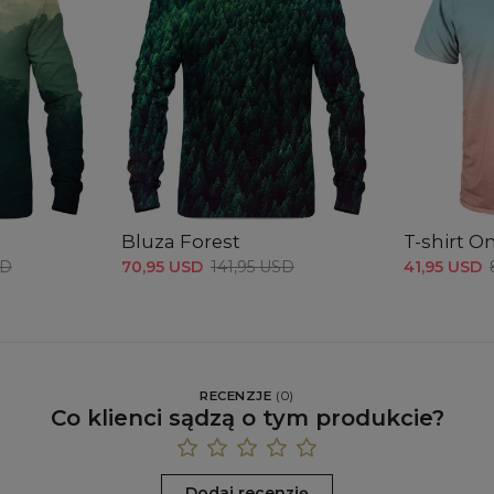
Bluza Forest
T-shirt 
SD
70,95 USD
141,95 USD
41,95 USD
RECENZJE
(
0
)
Co klienci sądzą o tym produkcie?
Dodaj recenzję