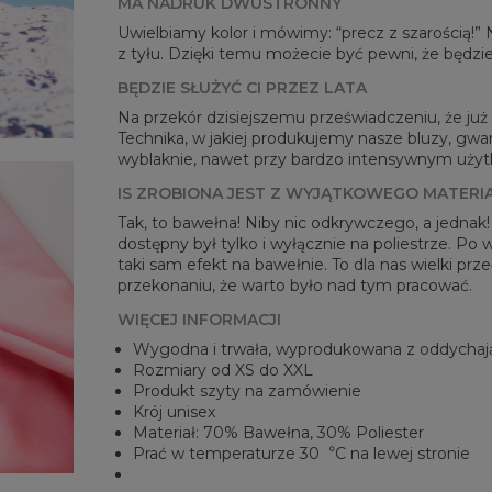
MA NADRUK DWUSTRONNY
Mie
Uwielbiamy kolor i mówimy: “precz z szarością!”
CM
z tyłu. Dzięki temu możecie być pewni, że będzie
A -
BĘDZIE SŁUŻYĆ CI PRZEZ LATA
B - 
C -
Na przekór dzisiejszemu przeświadczeniu, że już n
Technika, w jakiej produkujemy nasze bluzy, gwar
wyblaknie, nawet przy bardzo intensywnym użytko
IS ZROBIONA JEST Z WYJĄTKOWEGO MATERI
Tak, to bawełna! Niby nic odkrywczego, a jednak
dostępny był tylko i wyłącznie na poliestrze. Po
taki sam efekt na bawełnie. To dla nas wielki pr
przekonaniu, że warto było nad tym pracować.
WIĘCEJ INFORMACJI
Wygodna i trwała, wyprodukowana z oddychaj
Rozmiary od XS do XXL
Produkt szyty na zamówienie
Krój unisex
Materiał: 70% Bawełna, 30% Poliester
Prać w temperaturze 30︒C na lewej stronie