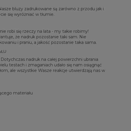
rzone na płasko
 Nasze bluzy zadrukowane są zarówno z przodu jak i
XS
S
M
L
XL
2XL
3XL
4XL
cie się wyróżniać w tłumie.
 Długość
67
68
69
70
71
73
75
78
Sz. klatki piersiowej
50
52
54
56
58
60
63
66
 Długość rękawów
63
64
65
66
66
67
68
69
ie robi się rzeczy na lata - my takie robimy!
antuje, że nadruk pozostanie taki sam. Nie
waniu i praniu, a jakość pozostanie taka sama.
AŁU
! Dotychczas nadruk na całej powierzchni ubrania
 wielu testach i zmaganiach udało się nam osiągnąć
zełom, ale wszystkie Wasze reakcje utwierdzają nas w
ącego materiału