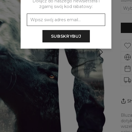
Dołącz do naszego newslettera i
Rozmi
zgarnij swój kod rabatowy:
SUBSKRYBUJ
Sh
Bluza
dotyk
wszel
całej