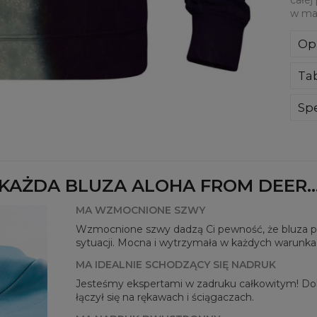
w mat
Op
Kla
Ta
poli
Wyp
ręk
Spe
kon
Mate
bard
Prz
Dos
KAŻDA BLUZA ALOHA FROM DEER..
MA WZMOCNIONE SZWY
Wzmocnione szwy dadzą Ci pewność, że bluza pos
sytuacji. Mocna i wytrzymała w każdych warunka
MA IDEALNIE SCHODZĄCY SIĘ NADRUK
Jesteśmy ekspertami w zadruku całkowitym! Dok
łączył się na rękawach i ściągaczach.