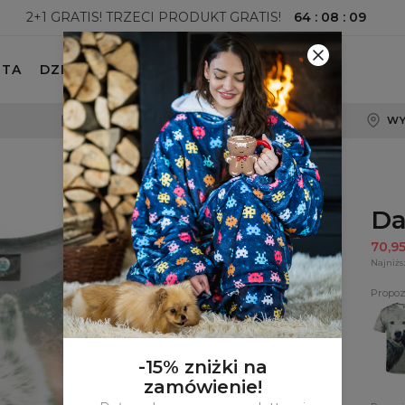
64
:
08
:
08
2+1 GRATIS! TRZECI PRODUKT GRATIS!
ETA
DZIECKO
100-DNIOWE PRAWO ZWROTU
WY
Da
70,9
Najniżs
Propoz
T-
shirt
Wolfi
-15% zniżki na
zamówienie!