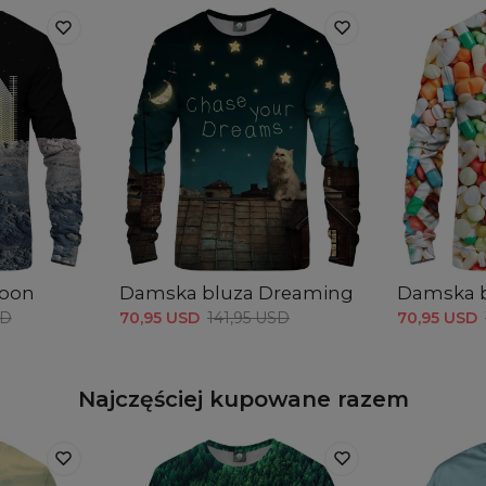
Moon
Damska bluza Dreaming
Damska bl
SD
70,95 USD
141,95 USD
70,95 USD
Najczęściej kupowane razem