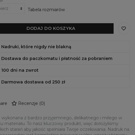
ar
Tabela rozmiarów
DODAJ DO KOSZYKA
Nadruki, które nigdy nie blakną
Dostawa do paczkomatu i płatność za pobraniem
100 dni na zwrot
Darmowa dostawa od 250 zł
are
Recenzje
(
0
)
 wykonana z bardzo przyjemnego, delikatnego i miłego w
u materiału. To nasz kluczowy produkt, więc dołożyliśmy
kich starań aby jakość spełniała Twoje oczekiwania. Nadruk na
 powierzchni jest kompletnie niewyczuwalny, wręcz wtopiony