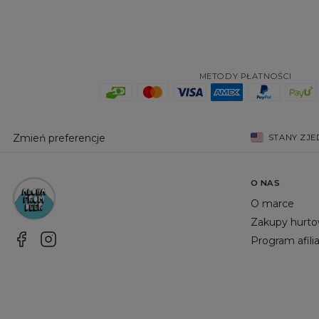
METODY PŁATNOŚCI
Zmień preferencje
STANY ZJ
O NAS
O marce
Zakupy hurt
Program afili