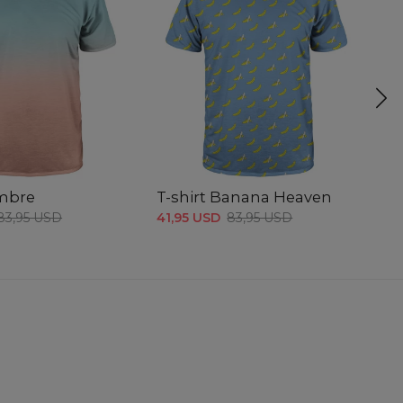
Ombre
T-shirt Banana Heaven
T-
83,95 USD
41,95 USD
83,95 USD
41