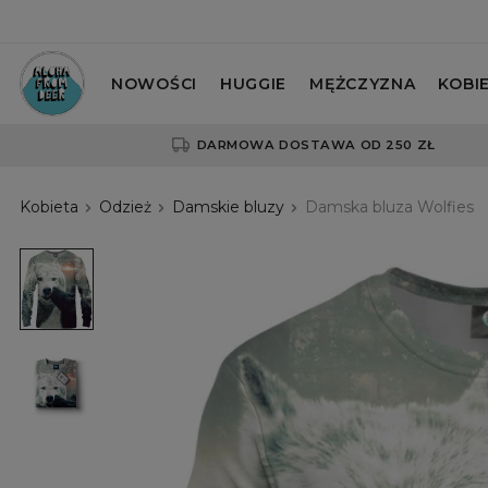
NOWOŚCI
HUGGIE
MĘŻCZYZNA
KOBI
DARMOWA DOSTAWA OD 250 ZŁ
Kobieta
Odzież
Damskie bluzy
Damska bluza Wolfies
Damska
bluza
Wolfies
Damska
bluza
Wolfies