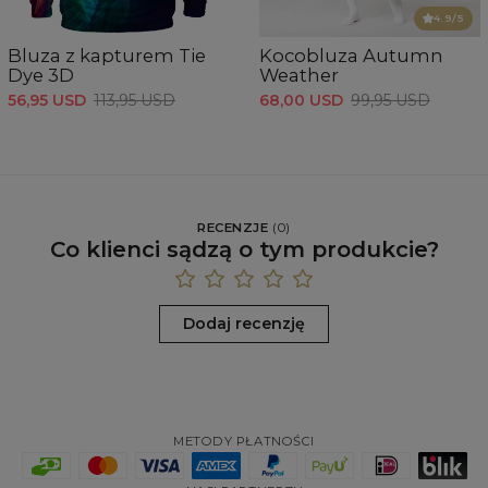
4.9
/5
Bluza z kapturem Tie
Kocobluza Autumn
Dye 3D
Weather
56,95 USD
113,95 USD
68,00 USD
99,95 USD
RECENZJE
(
0
)
Co klienci sądzą o tym produkcie?
Dodaj recenzję
METODY PŁATNOŚCI