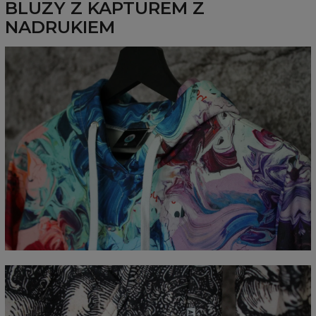
BLUZY Z KAPTUREM Z
NADRUKIEM
Mierzone na płasko
CM
XS
S
M
L
XL
XXL
XXXL
A - Długość całkowita
65
67
69
71
73
75
77
B - Sz. klatki piersiowej
48
51
54
57
60
63
66
C - Długość rękawów
61
62
63
64
65
66
67