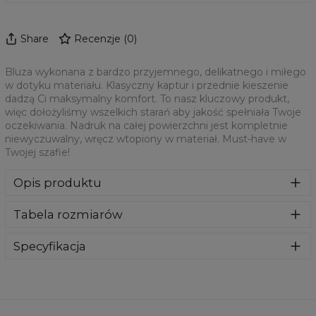
Share
Recenzje
(
0
)
Bluza wykonana z bardzo przyjemnego, delikatnego i miłego
w dotyku materiału. Klasyczny kaptur i przednie kieszenie
dadzą Ci maksymalny komfort. To nasz kluczowy produkt,
więc dołożyliśmy wszelkich starań aby jakość spełniała Twoje
oczekiwania. Nadruk na całej powierzchni jest kompletnie
niewyczuwalny, wręcz wtopiony w materiał. Must-have w
Twojej szafie!
Opis produktu
Bluza wykonana z bardzo przyjemnego, delikatnego i
Tabela rozmiarów
miłego w dotyku materiału. Klasyczny kaptur i przednie
kieszenie dadzą Ci maksymalny komfort. To nasz kluczowy
produkt, więc dołożyliśmy wszelkich starań aby jakość
Specyfikacja
spełniała Twoje oczekiwania. Nadruk na całej powierzchni
Materiał:
70% Poliester, 30% Bawełna
jest kompletnie niewyczuwalny, wręcz wtopiony w
Przeznaczenie:
Unisex
materiał. Must-have w Twojej szafie!
Dostępność:
Szyte na zamówienie