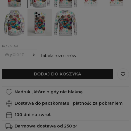
cakes
cakes
cakes
Damska
Obudowa
Damska
bluza
na
bluza
z
telefon
Lots
kapturem
Lots
of
Lots
of
cakes
of
cakes,
cakes
iPhone,
Samsung,
Huawei
ROZMIAR
Tabela rozmiarów
DODAJ DO KOSZYKA
Nadruki, które nigdy nie blakną
Dostawa do paczkomatu i płatność za pobraniem
100 dni na zwrot
Darmowa dostawa od 250 zł