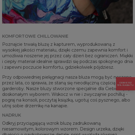
KOMFORTOWE CHILLOWANIE
Poznajcie trwałą bluzę z kapturem, wyprodukowaną z
wysokiej jakości materiału, dzięki czemu zapewnia komfort i
umożliwia noszenie jej przez cały dzień bez ograniczeń. Miękki
i ciepły materiał idealnie sprawdzi się podczas spokojnego dnia
i zapewni poczucie komfortu, gdziekolwiek pójdziesz.
Przy odpowiedniej pielęgnacji nasza bluza mogą być noszone
przez lata, co sprawia, że staną się nieodłączną częścią Twojej
ODBIERZ
15% RABATU
garderoby. Nasze bluzy stworzone specjalnie dla Ciebie będą
doskonałym wyborem. Wskocz w nie i zwyczajnie pochilluj -
pograj na konsoli, poczytaj książką, ugotuj coś pysznego, albo
utnij sobie drzemkę na kanapie.
NADRUK
Odkryj przyciągającą wzrok bluzę zadrukowaną
niesamowitym, kolorowym wzorem. Design urzeka, dzięki
dbałości o najdrobniejsze detale, print wygląda również