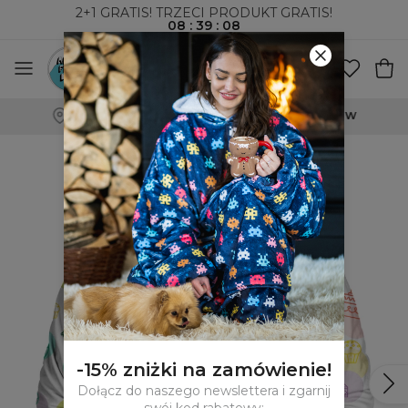
2+1 GRATIS! TRZECI PRODUKT GRATIS!
08
:
39
:
07
WYSYŁKA ZA POBRANIEM I DO PACZKOMATÓW
-15% zniżki na zamówienie!
Dołącz do naszego newslettera i zgarnij