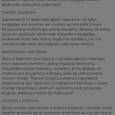
doskonale na bluzach i kapturach.
JAKOŚĆ NADRUKU
Zapewniamy Ci doskonałą jakość nadruków, nie tylko
wyglądają one świetnie, ale również są niezwykle trwałe.
Nowoczesna technologia, której używamy, sprawia, że kolory
są żywe i wyraziste, ale przede wszystkim wyglądają
doskonale przez lata. Barwy nigdy nie wyblakną, nie ma
znaczenia jak wiele razy będziesz prał swoje ubrania.
BAWEŁNIANY MATERIAŁ
Bluza z kapturem jest uszyta z wysokiej jakości materiału,
który zapewnia komfort i dobrą regulację termiczną.
Mieszanka włókien bawełny i poliestru, która sprawia, ze
materiał jest przyjemny w dotyku, lekki ale jednocześnie
mocny i trwały. Tkanina został a wybrana z największa
starannością, aby zapewnić Ci maksimum komfortu i ciepła,
czyniąc nasze bluzy idealnym wyborem podczas każdej
pogody. Najlepszy wybór do chillowania!
KIESZEŃ Z PRZODU
Bluza została wyposażona w pojemną kieszeń z przodu, która
idealnie sprawdzi się do noszenia smartfona, kluczy lub innych