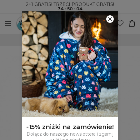
2+1 GRATIS! TRZECI PRODUKT GRATIS!
34
:
50
:
03
WYSYŁKA ZA POBRANIEM I DO PACZKOMATÓW
-15% zniżki na zamówienie!
Dołącz do naszego newslettera i zgarnij