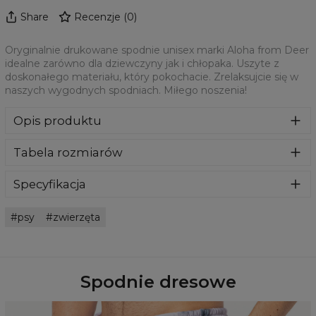
Share
Recenzje
(
0
)
Oryginalnie drukowane spodnie unisex marki Aloha from Deer
idealne zarówno dla dziewczyny jak i chłopaka. Uszyte z
doskonałego materiału, który pokochacie. Zrelaksujcie się w
naszych wygodnych spodniach. Miłego noszenia!
Opis produktu
Spodnie dresowe z niesamowitym nadrukiem z przodu i z
Tabela rozmiarów
tyłu stworzone z połączenia bawełny i poliestru. Posiadają
praktyczne kieszenie, elastyczne ściągacze. Absurdalnie
wygodne i przyjemne w noszeniu.
Specyfikacja
Materiał:
70% Poliester, 30% Bawełna
psy
zwierzęta
Przeznaczenie:
Unisex
Dostępność:
Szyte na zamówienie
Spodnie dresowe