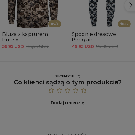
5
/5
5
/5
Bluza z kapturem
Spodnie dresowe
Pugsy
Penguin
56,95 USD
113,95 USD
49,95 USD
99,95 USD
RECENZJE
(
0
)
Co klienci sądzą o tym produkcie?
Dodaj recenzję