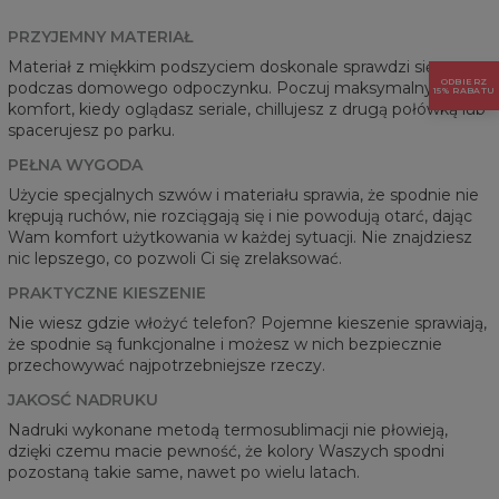
PRZYJEMNY MATERIAŁ
Materiał z miękkim podszyciem doskonale sprawdzi się
ODBIERZ
podczas domowego odpoczynku. Poczuj maksymalny
15% RABATU
komfort, kiedy oglądasz seriale, chillujesz z drugą połówką lub
spacerujesz po parku.
PEŁNA WYGODA
Użycie specjalnych szwów i materiału sprawia, że spodnie nie
krępują ruchów, nie rozciągają się i nie powodują otarć, dając
Wam komfort użytkowania w każdej sytuacji. Nie znajdziesz
nic lepszego, co pozwoli Ci się zrelaksować.
PRAKTYCZNE KIESZENIE
Nie wiesz gdzie włożyć telefon? Pojemne kieszenie sprawiają,
że spodnie są funkcjonalne i możesz w nich bezpiecznie
przechowywać najpotrzebniejsze rzeczy.
JAKOSĆ NADRUKU
Nadruki wykonane metodą termosublimacji nie płowieją,
dzięki czemu macie pewność, że kolory Waszych spodni
pozostaną takie same, nawet po wielu latach.