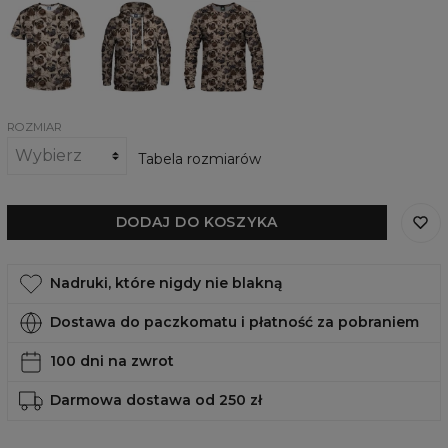
T-
Damska
Damska
shirt
bluza
bluza
Pugsy
z
Pugsy
kapturem
Pugsy
ROZMIAR
Tabela rozmiarów
DODAJ DO KOSZYKA
Nadruki, które nigdy nie blakną
Dostawa do paczkomatu i płatność za pobraniem
100 dni na zwrot
Darmowa dostawa od 250 zł