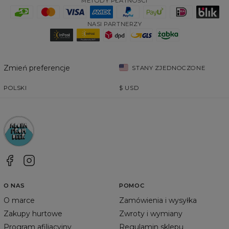
METODY PŁATNOŚCI
NASI PARTNERZY
Zmień preferencje
STANY ZJEDNOCZONE
POLSKI
$
USD
O NAS
POMOC
O marce
Zamówienia i wysyłka
Zakupy hurtowe
Zwroty i wymiany
Program afiliacyjny
Regulamin sklepu