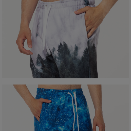
Mierzone na płasko
CM
XS
S
M
L
XL
XXL
A - Długość nogawki
100
102
104
106
108
110
B - Szerokość w pasie
36
38
40
42
44
46