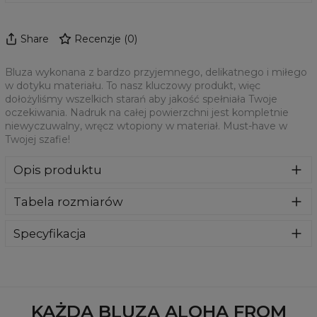
Share
Recenzje
(
0
)
Bluza wykonana z bardzo przyjemnego, delikatnego i miłego
w dotyku materiału. To nasz kluczowy produkt, więc
dołożyliśmy wszelkich starań aby jakość spełniała Twoje
oczekiwania. Nadruk na całej powierzchni jest kompletnie
niewyczuwalny, wręcz wtopiony w materiał. Must-have w
Twojej szafie!
Opis produktu
Klasyczna bluza z nadrukiem, wykonana z mieszanki
Tabela rozmiarów
bawełny i poliestru z wysokiej jakości nadrukiem z przodu i
z tyłu. Wyprodukowana w Polsce , ma okrągły dekolt oraz
długie rękawy. Trwałe, wzmocnione szwy są kolorowe, aby
Specyfikacja
zachować kontrast z resztą projektu, dzięki czemu
Materiał:
70% Poliester, 30% Bawełna
wyróżnisz się jeszcze bardziej.
Przeznaczenie:
Unisex
Dostępność:
Szyte na zamówienie
KAŻDA BLUZA ALOHA FROM