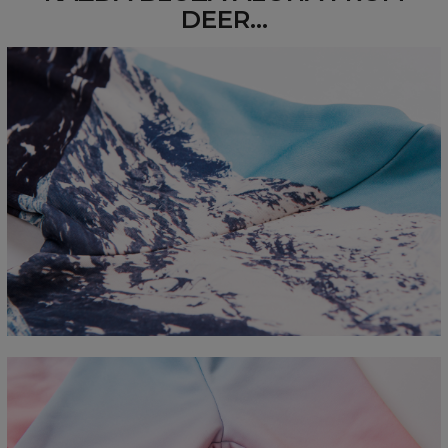
DEER...
Mierzone na płasko
CM
XS
S
M
L
XL
2XL
3XL
4XL
A - Długość
67
68
69
70
71
73
75
78
B - Sz. klatki piersiowej
50
52
54
56
58
60
63
66
C - Długość rękawów
63
64
65
66
66
67
68
69