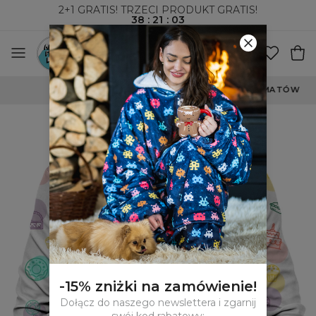
2+1 GRATIS! TRZECI PRODUKT GRATIS!
38
:
21
:
03
WYSYŁKA ZA POBRANIEM I DO PACZKOMATÓW
-15% zniżki na zamówienie!
Dołącz do naszego newslettera i zgarnij