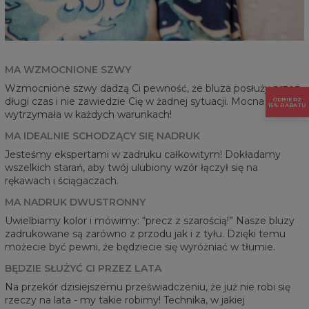
MA WZMOCNIONE SZWY
Wzmocnione szwy dadzą Ci pewność, że bluza posłuży przez
długi czas i nie zawiedzie Cię w żadnej sytuacji. Mocna i
ODBIERZ
15% RABATU
wytrzymała w każdych warunkach!
MA IDEALNIE SCHODZĄCY SIĘ NADRUK
Jesteśmy ekspertami w zadruku całkowitym! Dokładamy
wszelkich starań, aby twój ulubiony wzór łączył się na
rękawach i ściągaczach.
MA NADRUK DWUSTRONNY
Uwielbiamy kolor i mówimy: “precz z szarością!” Nasze bluzy
zadrukowane są zarówno z przodu jak i z tyłu. Dzięki temu
możecie być pewni, że będziecie się wyróżniać w tłumie.
BĘDZIE SŁUŻYĆ CI PRZEZ LATA
Na przekór dzisiejszemu przeświadczeniu, że już nie robi się
rzeczy na lata - my takie robimy! Technika, w jakiej