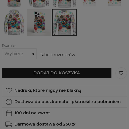
cakes
cakes
cakes
Damska
Obudowa
Damska
bluza
na
bluza
z
telefon
Lots
kapturem
Lots
of
Lots
of
cakes
of
cakes,
cakes
iPhone,
Samsung,
Huawei
Rozmiar
Tabela rozmiarów
DODAJ DO KOSZYKA
Nadruki, które nigdy nie blakną
Dostawa do paczkomatu i płatność za pobraniem
100 dni na zwrot
Darmowa dostawa od 250 zł