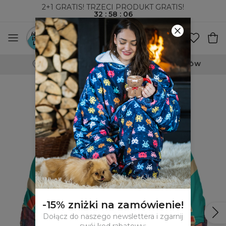
2+1 GRATIS! TRZECI PRODUKT GRATIS!
32
:
58
:
05
WYSYŁKA ZA POBRANIEM I DO PACZKOMATÓW
-15% zniżki na zamówienie!
Dołącz do naszego newslettera i zgarnij