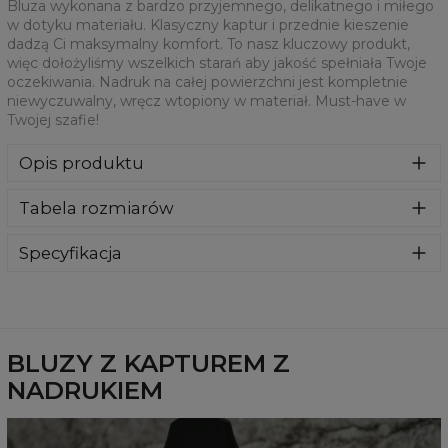
Bluza wykonana z bardzo przyjemnego, delikatnego i miłego
w dotyku materiału. Klasyczny kaptur i przednie kieszenie
dadzą Ci maksymalny komfort. To nasz kluczowy produkt,
więc dołożyliśmy wszelkich starań aby jakość spełniała Twoje
oczekiwania. Nadruk na całej powierzchni jest kompletnie
niewyczuwalny, wręcz wtopiony w materiał. Must-have w
Twojej szafie!
Opis produktu
Bluza wykonana z bardzo przyjemnego, delikatnego i
Tabela rozmiarów
miłego w dotyku materiału. Klasyczny kaptur i przednie
kieszenie dadzą Ci maksymalny komfort. To nasz kluczowy
produkt, więc dołożyliśmy wszelkich starań aby jakość
Specyfikacja
spełniała Twoje oczekiwania. Nadruk na całej powierzchni
Materiał:
70% Poliester, 30% Bawełna
jest kompletnie niewyczuwalny, wręcz wtopiony w
Przeznaczenie:
Unisex
materiał. Must-have w Twojej szafie!
Dostępność:
Szyte na zamówienie
BLUZY Z KAPTUREM Z
NADRUKIEM