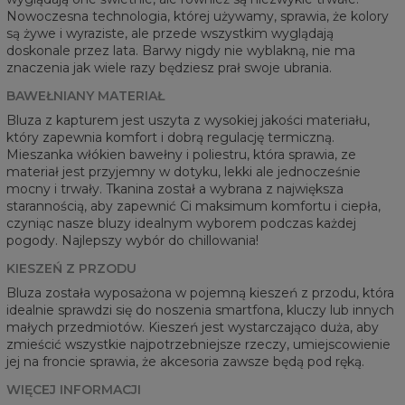
Nowoczesna technologia, której używamy, sprawia, że kolory
są żywe i wyraziste, ale przede wszystkim wyglądają
doskonale przez lata. Barwy nigdy nie wyblakną, nie ma
znaczenia jak wiele razy będziesz prał swoje ubrania.
BAWEŁNIANY MATERIAŁ
Bluza z kapturem jest uszyta z wysokiej jakości materiału,
który zapewnia komfort i dobrą regulację termiczną.
Mieszanka włókien bawełny i poliestru, która sprawia, ze
materiał jest przyjemny w dotyku, lekki ale jednocześnie
mocny i trwały. Tkanina został a wybrana z największa
starannością, aby zapewnić Ci maksimum komfortu i ciepła,
czyniąc nasze bluzy idealnym wyborem podczas każdej
pogody. Najlepszy wybór do chillowania!
KIESZEŃ Z PRZODU
Bluza została wyposażona w pojemną kieszeń z przodu, która
idealnie sprawdzi się do noszenia smartfona, kluczy lub innych
małych przedmiotów. Kieszeń jest wystarczająco duża, aby
zmieścić wszystkie najpotrzebniejsze rzeczy, umiejscowienie
jej na froncie sprawia, że akcesoria zawsze będą pod ręką.
WIĘCEJ INFORMACJI