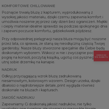
KOMFORTOWE CHILLOWANIE
Poznajcie trwałą bluzę z kapturem, wyprodukowaną z
wysokiej jakości materiału, dzięki czemu zapewnia komfort i
umożliwia noszenie jej przez cały dzień bez ograniczeń. Miękki
i ciepły materiał idealnie sprawdzi się podczas spokojnego dnia
i zapewni poczucie komfortu, gdziekolwiek pójdziesz.
Przy odpowiedniej pielęgnacji nasza bluza mogą być noszone
przez lata, co sprawia, że staną się nieodłączną częścią Twojej
garderoby. Nasze bluzy stworzone specjalnie dla Ciebie będą
doskonałym wyborem. Wskocz w nie i zwyczajnie pochilluj -
ODBIERZ
pograj na konsoli, poczytaj książką, ugotuj coś pysznego, albo
15% RABATU
utnij sobie drzemkę na kanapie.
NADRUK
Odkryj przyciągającą wzrok bluzę zadrukowaną
niesamowitym, kolorowym wzorem. Design urzeka, dzięki
dbałości o najdrobniejsze detale, print wygląda również
doskonale na bluzach i kapturach.
JAKOŚĆ NADRUKU
Zapewniamy Ci doskonałą jakość nadruków, nie tylko
wyglądają one świetnie, ale również są niezwykle trwałe.