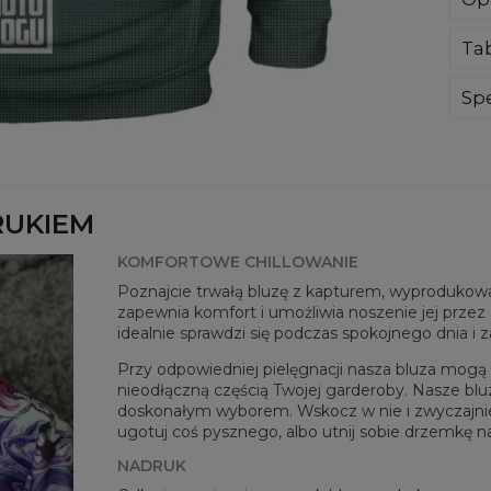
Blu
Ta
dot
Ci 
doł
Spe
ocz
Mate
nie
Prz
Twoj
Dos
RUKIEM
KOMFORTOWE CHILLOWANIE
Poznajcie trwałą bluzę z kapturem, wyprodukowan
zapewnia komfort i umożliwia noszenie jej przez c
idealnie sprawdzi się podczas spokojnego dnia i 
Przy odpowiedniej pielęgnacji nasza bluza mogą b
nieodłączną częścią Twojej garderoby. Nasze blu
doskonałym wyborem. Wskocz w nie i zwyczajnie po
ugotuj coś pysznego, albo utnij sobie drzemkę n
Mie
NADRUK
CM