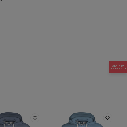
ODBIERZ
15% RABATU