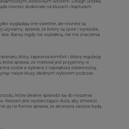
 niesamowitym, kolorowym wzorem. Design urzeka,
 Długość całkowita
65
67
69
71
73
75
77
gląda również doskonale na bluzach i kapturach.
Sz. klatki piersiowej
48
51
54
57
60
63
66
 Długość rękawów
61
62
63
64
65
66
67
lko wyglądają one świetnie, ale również są
 używamy, sprawia, że kolory są żywe i wyraziste,
lata. Barwy nigdy nie wyblakną, nie ma znaczenia
materiału, który zapewnia komfort i dobrą regulację
, która sprawia, ze materiał jest przyjemny w
anina został a wybrana z największa starannością,
zyniąc nasze bluzy idealnym wyborem podczas
zodu, która idealnie sprawdzi się do noszenia
. Kieszeń jest wystarczająco duża, aby zmieścić
ie jej na froncie sprawia, że akcesoria zawsze będą
u