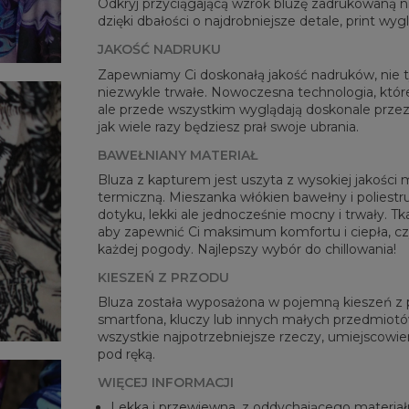
Odkryj przyciągającą wzrok bluzę zadrukowaną
A -
dzięki dbałości o najdrobniejsze detale, print wy
B - 
JAKOŚĆ NADRUKU
C -
Zapewniamy Ci doskonałą jakość nadruków, nie ty
niezwykle trwałe. Nowoczesna technologia, której
ale przede wszystkim wyglądają doskonale przez 
jak wiele razy będziesz prał swoje ubrania.
BAWEŁNIANY MATERIAŁ
Bluza z kapturem jest uszyta z wysokiej jakości 
termiczną. Mieszanka włókien bawełny i poliestru
dotyku, lekki ale jednocześnie mocny i trwały. Tk
aby zapewnić Ci maksimum komfortu i ciepła, c
każdej pogody. Najlepszy wybór do chillowania!
KIESZEŃ Z PRZODU
Bluza została wyposażona w pojemną kieszeń z pr
smartfona, kluczy lub innych małych przedmiotów
wszystkie najpotrzebniejsze rzeczy, umiejscowien
pod ręką.
WIĘCEJ INFORMACJI
Lekka i przewiewna, z oddychającego materiał