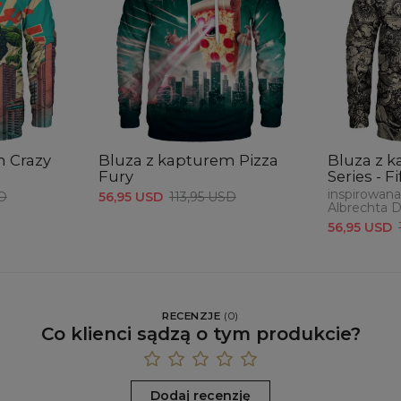
m Crazy
Bluza z kapturem Pizza
Bluza z 
Fury
Series - F
inspirowana
SD
56,95 USD
113,95 USD
Albrechta D
56,95 USD
RECENZJE
(
0
)
Co klienci sądzą o tym produkcie?
Dodaj recenzję