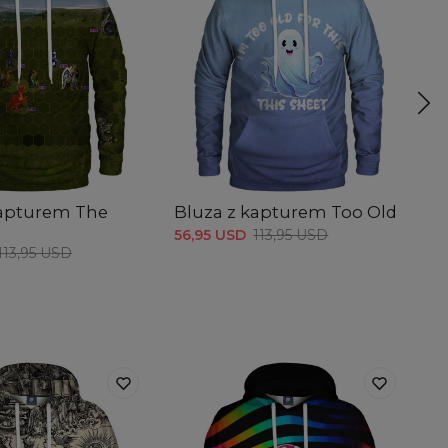
kapturem The
Bluza z kapturem Too Old
B
H
56,95 USD
113,95 USD
113,95 USD
56