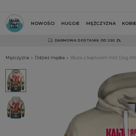
NOWOŚCI
HUGGIE
MĘŻCZYZNA
KOBI
DARMOWA DOSTAWA OD 250 ZŁ
Mężczyzna
Odzież męska
Bluza z kapturem Hot Dog At
Bluza
z
kapturem
Hot
Dog
Attack
Bluza
z
kapturem
Hot
Dog
Attack