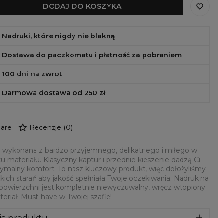
DODAJ DO KOSZYKA
Nadruki, które nigdy nie blakną
Dostawa do paczkomatu i płatność za pobraniem
100 dni na zwrot
Darmowa dostawa od 250 zł
are
Recenzje
(
0
)
 wykonana z bardzo przyjemnego, delikatnego i miłego w
u materiału. Klasyczny kaptur i przednie kieszenie dadzą Ci
malny komfort. To nasz kluczowy produkt, więc dołożyliśmy
kich starań aby jakość spełniała Twoje oczekiwania. Nadruk na
 powierzchni jest kompletnie niewyczuwalny, wręcz wtopiony
eriał. Must-have w Twojej szafie!
is produktu