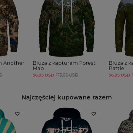
m Another
Bluza z kapturem Forest
Bluza z 
Map
Battle
SD
56,95 USD
113,95 USD
56,95 USD
Najczęściej kupowane razem