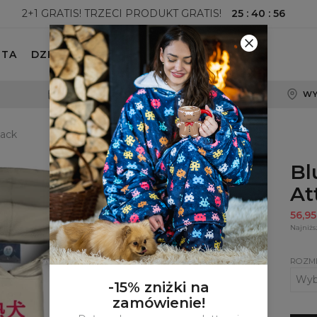
25
:
40
:
54
2+1 GRATIS! TRZECI PRODUKT GRATIS!
ETA
DZIECKO
100-DNIOWE PRAWO ZWROTU
WY
tack
Bl
At
56,9
Najniżs
ROZM
-15% zniżki na
zamówienie!