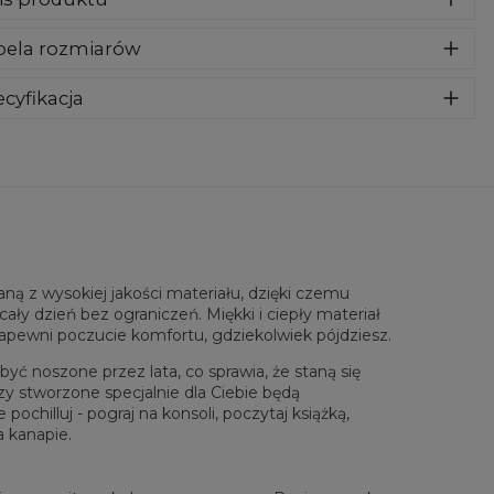
za wykonana z bardzo przyjemnego, delikatnego i miłego w
bela rozmiarów
yku materiału. Klasyczny kaptur i przednie kieszenie dadzą
maksymalny komfort. To nasz kluczowy produkt, więc
ożyliśmy wszelkich starań aby jakość spełniała Twoje
cyfikacja
ekiwania. Nadruk na całej powierzchni jest kompletnie
riał:
70% Poliester, 30% Bawełna
wyczuwalny, wręcz wtopiony w materiał. Must-have w
eznaczenie:
Unisex
ej szafie!
tępność:
Szyte na zamówienie
ą z wysokiej jakości materiału, dzięki czemu
ały dzień bez ograniczeń. Miękki i ciepły materiał
zapewni poczucie komfortu, gdziekolwiek pójdziesz.
yć noszone przez lata, co sprawia, że staną się
zy stworzone specjalnie dla Ciebie będą
chilluj - pograj na konsoli, poczytaj książką,
a kanapie.
rzone na płasko
XS
S
M
L
XL
XXL
XXXL