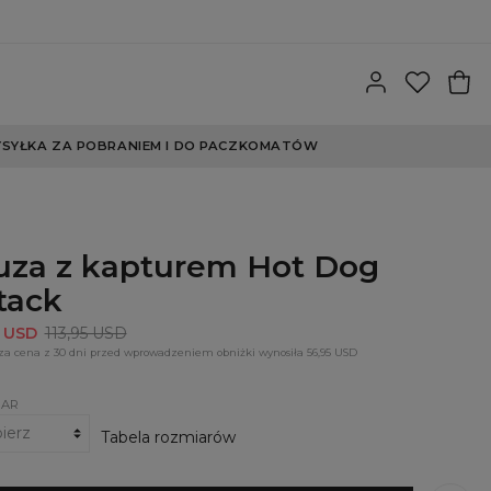
SYŁKA ZA POBRANIEM I DO PACZKOMATÓW
uza z kapturem Hot Dog
tack
5 USD
113,95 USD
za cena z 30 dni przed wprowadzeniem obniżki wynosiła 56,95 USD
IAR
Tabela rozmiarów