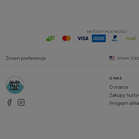
METODY PŁATNOŚCI
Zmień preferencje
STANY ZJ
O NAS
O marce
Zakupy hurt
Program afili