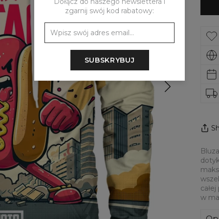
Dołącz do naszego newslettera i
zgarnij swój kod rabatowy:
SUBSKRYBUJ
Sh
Bluza
dotyk
maksy
wszel
całej
w mat
Op