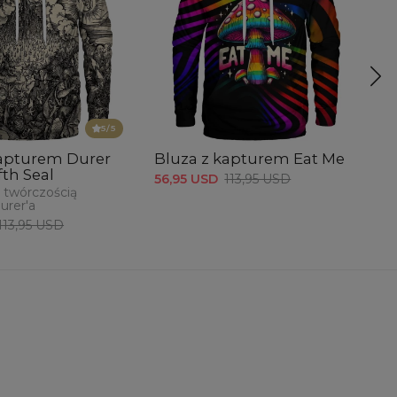
5
/5
kapturem Durer
Bluza z kapturem Eat Me
S
ifth Seal
P
56,95 USD
113,95 USD
 twórczością
59
urer'a
113,95 USD