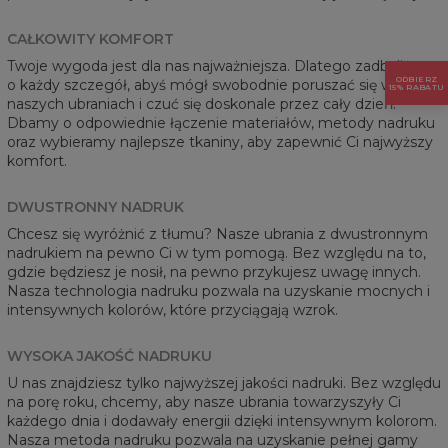
CAŁKOWITY KOMFORT
Twoje wygoda jest dla nas najważniejsza. Dlatego zadbaliśmy
ODBIERZ
o każdy szczegół, abyś mógł swobodnie poruszać się w
15% RABATU
naszych ubraniach i czuć się doskonale przez cały dzień.
Dbamy o odpowiednie łączenie materiałów, metody nadruku
oraz wybieramy najlepsze tkaniny, aby zapewnić Ci najwyższy
komfort.
DWUSTRONNY NADRUK
Chcesz się wyróżnić z tłumu? Nasze ubrania z dwustronnym
nadrukiem na pewno Ci w tym pomogą. Bez względu na to,
gdzie będziesz je nosił, na pewno przykujesz uwagę innych.
Nasza technologia nadruku pozwala na uzyskanie mocnych i
intensywnych kolorów, które przyciągają wzrok.
WYSOKA JAKOŚĆ NADRUKU
U nas znajdziesz tylko najwyższej jakości nadruki. Bez względu
na porę roku, chcemy, aby nasze ubrania towarzyszyły Ci
każdego dnia i dodawały energii dzięki intensywnym kolorom.
Nasza metoda nadruku pozwala na uzyskanie pełnej gamy