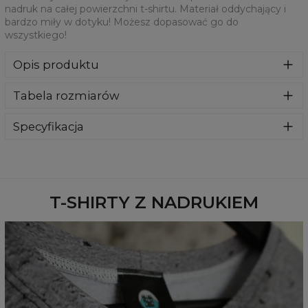
nadruk na całej powierzchni t-shirtu. Materiał oddychający i
bardzo miły w dotyku! Możesz dopasować go do
wszystkiego!
Opis produktu
Jesteśmy więcej niż pewni, że pokochacie ten t-shirt!
Tabela rozmiarów
Doskonały materiał oferuje świetne dopasowanie i
umożliwia nadruk na całej powierzchni t-shirtu. Materiał
oddychający i bardzo miły w dotyku! Możesz dopasować
Specyfikacja
go do wszystkiego!
Materiał:
100% Poliester
Przeznaczenie:
Unisex
Dostępność:
Szyte na zamówienie
T-SHIRTY Z NADRUKIEM