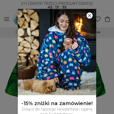
2+1 GRATIS! TRZECI PRODUKT GRATIS!
45
:
13
:
34
WYSYŁKA ZA POBRANIEM I DO PACZKOMATÓW
-15% zniżki na zamówienie!
Dołącz do naszego newslettera i zgarnij