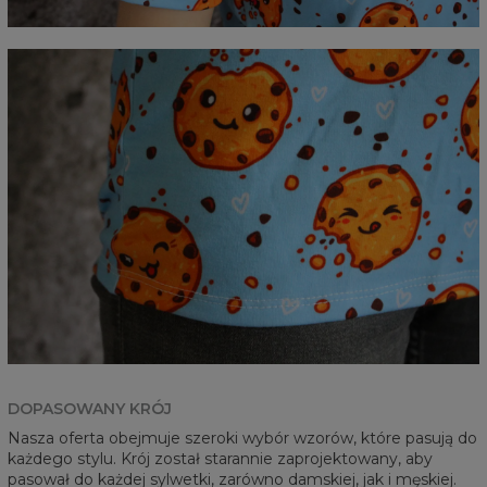
DOPASOWANY KRÓJ
Nasza oferta obejmuje szeroki wybór wzorów, które pasują do
każdego stylu. Krój został starannie zaprojektowany, aby
pasował do każdej sylwetki, zarówno damskiej, jak i męskiej.