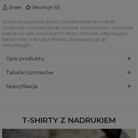
Share
Recenzje
(
0
)
Jesteśmy więcej niż pewni, że pokochacie ten t-shirt!
Doskonały materiał oferuje świetne dopasowanie i umożliwia
nadruk na całej powierzchni t-shirtu. Materiał oddychający i
bardzo miły w dotyku! Możesz dopasować go do
wszystkiego!
Opis produktu
Jesteśmy więcej niż pewni, że pokochacie ten t-shirt!
Tabela rozmiarów
Doskonały materiał oferuje świetne dopasowanie i
umożliwia nadruk na całej powierzchni t-shirtu. Materiał
oddychający i bardzo miły w dotyku! Możesz dopasować
Specyfikacja
go do wszystkiego!
Materiał:
100% Poliester
Przeznaczenie:
Unisex
Dostępność:
Szyte na zamówienie
T-SHIRTY Z NADRUKIEM