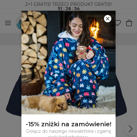
2+1 GRATIS! TRZECI PRODUKT GRATIS!
51
:
26
:
53
WYSYŁKA ZA POBRANIEM I DO PACZKOMAT
-15% zniżki na zamówienie!
Dołącz do naszego newslettera i zgarnij