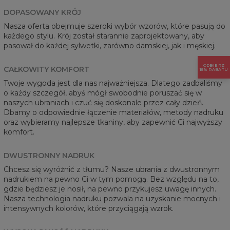
DOPASOWANY KRÓJ
Nasza oferta obejmuje szeroki wybór wzorów, które pasują do
każdego stylu. Krój został starannie zaprojektowany, aby
pasował do każdej sylwetki, zarówno damskiej, jak i męskiej.
ODBIERZ
CAŁKOWITY KOMFORT
15% RABATU
Twoje wygoda jest dla nas najważniejsza. Dlatego zadbaliśmy
o każdy szczegół, abyś mógł swobodnie poruszać się w
naszych ubraniach i czuć się doskonale przez cały dzień.
Dbamy o odpowiednie łączenie materiałów, metody nadruku
oraz wybieramy najlepsze tkaniny, aby zapewnić Ci najwyższy
komfort.
DWUSTRONNY NADRUK
Chcesz się wyróżnić z tłumu? Nasze ubrania z dwustronnym
nadrukiem na pewno Ci w tym pomogą. Bez względu na to,
gdzie będziesz je nosił, na pewno przykujesz uwagę innych.
Nasza technologia nadruku pozwala na uzyskanie mocnych i
intensywnych kolorów, które przyciągają wzrok.