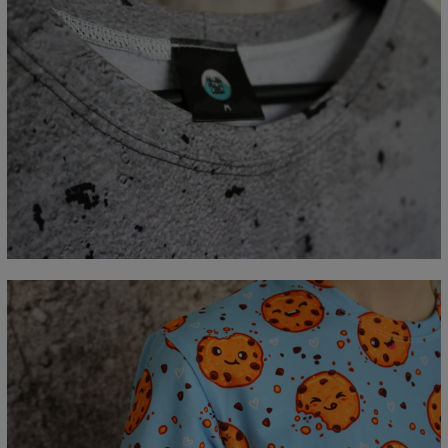
Mierzone na płasko
CM
XS
S
M
L
XL
2XL
3XL
4XL
A - Długość
67
69
71
73
75
77
79
81
B - Sz.klatki piersiowej
47
50
53
56
59
62
65
68
C - Długość rękawów
18,5
19
19,5
20
20,5
21
21,5
22