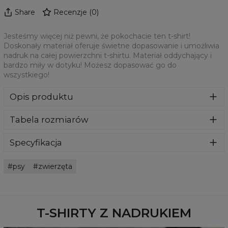
Share
Recenzje
(
0
)
Jesteśmy więcej niż pewni, że pokochacie ten t-shirt!
Doskonały materiał oferuje świetne dopasowanie i umożliwia
nadruk na całej powierzchni t-shirtu. Materiał oddychający i
bardzo miły w dotyku! Możesz dopasować go do
wszystkiego!
Opis produktu
Jesteśmy więcej niż pewni, że pokochacie ten t-shirt!
Tabela rozmiarów
Doskonały materiał oferuje świetne dopasowanie i
umożliwia nadruk na całej powierzchni t-shirtu. Materiał
oddychający i bardzo miły w dotyku! Możesz dopasować
Specyfikacja
go do wszystkiego!
Materiał:
100% Poliester
psy
zwierzęta
Przeznaczenie:
Unisex
Dostępność:
Szyte na zamówienie
T-SHIRTY Z NADRUKIEM