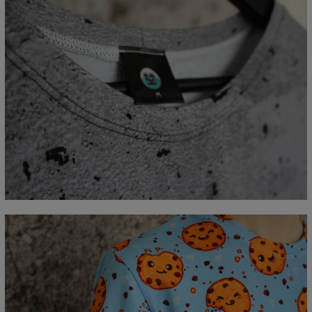
Mierzone na płasko
CM
XS
S
M
L
XL
2XL
3XL
4XL
A - Długość
67
69
71
73
75
77
79
81
B - Sz.klatki piersiowej
47
50
53
56
59
62
65
68
C - Długość rękawów
18,5
19
19,5
20
20,5
21
21,5
22