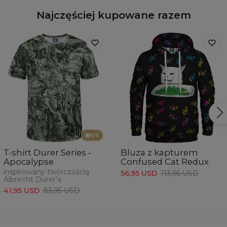
Najczęściej kupowane razem
5
/5
T-shirt Durer Series -
Bluza z kapturem
Apocalypse
Confused Cat Redux
inspirowany twórczością
56,95 USD
113,95 USD
Albrecht Durer'a
41,95 USD
83,95 USD