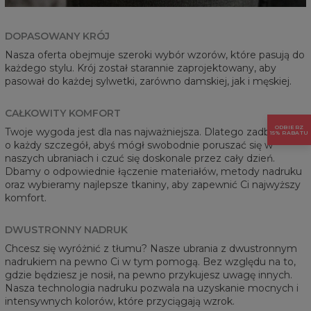
DOPASOWANY KRÓJ
Nasza oferta obejmuje szeroki wybór wzorów, które pasują do
każdego stylu. Krój został starannie zaprojektowany, aby
pasował do każdej sylwetki, zarówno damskiej, jak i męskiej.
CAŁKOWITY KOMFORT
ODBIERZ
Twoje wygoda jest dla nas najważniejsza. Dlatego zadbaliśmy
15% RABATU
o każdy szczegół, abyś mógł swobodnie poruszać się w
naszych ubraniach i czuć się doskonale przez cały dzień.
Dbamy o odpowiednie łączenie materiałów, metody nadruku
oraz wybieramy najlepsze tkaniny, aby zapewnić Ci najwyższy
komfort.
DWUSTRONNY NADRUK
Chcesz się wyróżnić z tłumu? Nasze ubrania z dwustronnym
nadrukiem na pewno Ci w tym pomogą. Bez względu na to,
gdzie będziesz je nosił, na pewno przykujesz uwagę innych.
Nasza technologia nadruku pozwala na uzyskanie mocnych i
intensywnych kolorów, które przyciągają wzrok.