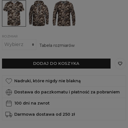
T-
Damska
Damska
shirt
bluza
bluza
Pugsy
z
Pugsy
kapturem
Pugsy
ROZMIAR
Tabela rozmiarów
DODAJ DO KOSZYKA
Nadruki, które nigdy nie blakną
Dostawa do paczkomatu i płatność za pobraniem
100 dni na zwrot
Darmowa dostawa od 250 zł