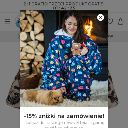
2+1 GRATIS! TRZECI PRODUKT GRATIS!
01
:
42
:
22
WYSYŁKA ZA POBRANIEM I DO PACZKOMATÓW
-15% zniżki na zamówienie!
Dołącz do naszego newslettera i zgarnij