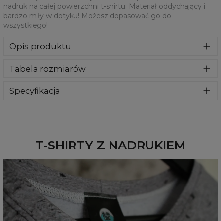
nadruk na całej powierzchni t-shirtu. Materiał oddychający i
bardzo miły w dotyku! Możesz dopasować go do
wszystkiego!
Opis produktu
Jesteśmy więcej niż pewni, że pokochacie ten t-shirt!
Tabela rozmiarów
Doskonały materiał oferuje świetne dopasowanie i
umożliwia nadruk na całej powierzchni t-shirtu. Materiał
oddychający i bardzo miły w dotyku! Możesz dopasować
Specyfikacja
go do wszystkiego!
Materiał:
100% Poliester
Przeznaczenie:
Unisex
Dostępność:
Szyte na zamówienie
T-SHIRTY Z NADRUKIEM