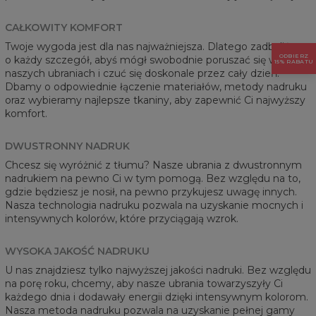
CAŁKOWITY KOMFORT
Twoje wygoda jest dla nas najważniejsza. Dlatego zadbaliśmy
ODBIERZ
o każdy szczegół, abyś mógł swobodnie poruszać się w
15% RABATU
naszych ubraniach i czuć się doskonale przez cały dzień.
Dbamy o odpowiednie łączenie materiałów, metody nadruku
oraz wybieramy najlepsze tkaniny, aby zapewnić Ci najwyższy
komfort.
DWUSTRONNY NADRUK
Chcesz się wyróżnić z tłumu? Nasze ubrania z dwustronnym
nadrukiem na pewno Ci w tym pomogą. Bez względu na to,
gdzie będziesz je nosił, na pewno przykujesz uwagę innych.
Nasza technologia nadruku pozwala na uzyskanie mocnych i
intensywnych kolorów, które przyciągają wzrok.
WYSOKA JAKOŚĆ NADRUKU
U nas znajdziesz tylko najwyższej jakości nadruki. Bez względu
na porę roku, chcemy, aby nasze ubrania towarzyszyły Ci
każdego dnia i dodawały energii dzięki intensywnym kolorom.
Nasza metoda nadruku pozwala na uzyskanie pełnej gamy