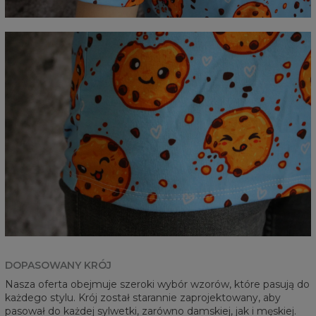
DOPASOWANY KRÓJ
Nasza oferta obejmuje szeroki wybór wzorów, które pasują do
każdego stylu. Krój został starannie zaprojektowany, aby
pasował do każdej sylwetki, zarówno damskiej, jak i męskiej.