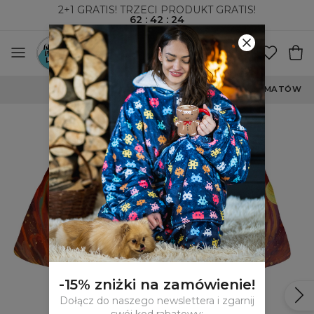
2+1 GRATIS! TRZECI PRODUKT GRATIS!
62
:
42
:
24
WYSYŁKA ZA POBRANIEM I DO PACZKOMATÓW
-15% zniżki na zamówienie!
Dołącz do naszego newslettera i zgarnij