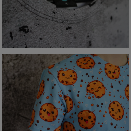
Mierzone na płasko
CM
XS
S
M
L
XL
2XL
3XL
4XL
A - Długość
67
69
71
73
75
77
79
81
B - Sz.klatki piersiowej
47
50
53
56
59
62
65
68
C - Długość rękawów
18,5
19
19,5
20
20,5
21
21,5
22