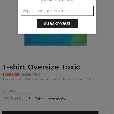
swój kod rabatowy:
SUBSKRYBUJ
T-shirt Oversize Toxic
41,95 USD
83,95 USD
Najniższa cena z 30 dni przed wprowadzeniem obniżki wynosiła 41,95 USD
ROZMIAR
Tabela rozmiarów