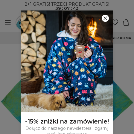
2+1 GRATIS! TRZECI PRODUKT GRATIS!
39
:
07
:
43
WYSYŁKA ZA POBRANIEM I DO PACZKOMATÓW
-15% zniżki na zamówienie!
Dołącz do naszego newslettera i zgarnij