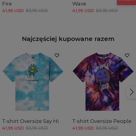
Fire
Wave
B - Sz. klatki piersiowej
54
56
58
60
62
64
C - Długość rękawów
27,5
28
28,5
29
29,5
30
41,95 USD
83,95 USD
41,95 USD
83,95 USD
Najczęściej kupowane razem
T-shirt Oversize Say Hi
T-shirt Oversize People
41,95 USD
83,95 USD
41,95 USD
83,95 USD