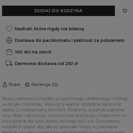
DODAJ DO KOSZYKA
Nadruki, które nigdy nie blakną
Dostawa do paczkomatu i płatność za pobraniem
100 dni na zwrot
Darmowa dostawa od 250 zł
Share
Recenzje
(
0
)
Bluza wykonana z bardzo przyjemnego, delikatnego i miłego
w dotyku materiału. Klasyczny kaptur i przednie kieszenie
dadzą Ci maksymalny komfort. Podobny, a jednak zupełnie
inny. Nasz najnowszy, oversize’owy krój bluzy z kapturem to
rozwiązanie dla tych, którzy kochają styl i luz. Dołożyliśmy
wszelkich starań aby jakość spełniała Twoje oczekiwania.
Nadruk na całej powierzchni jest kompletnie niewyczuwalny,