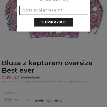
swój kod rabatowy:
SUBSKRYBUJ
Bluza z kapturem oversize
Best ever
74,95 USD
149,95 USD
Najniższa cena z 30 dni przed wprowadzeniem obniżki wynosiła 74,95 USD
ROZMIAR
Tabela rozmiarów