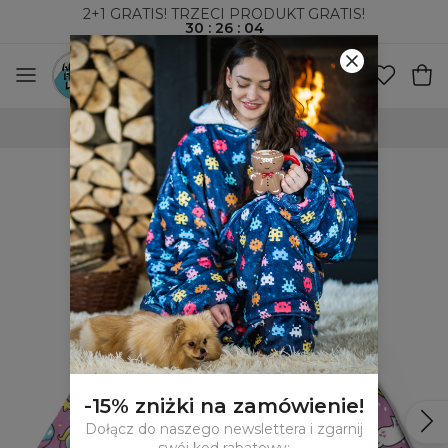
2+1 GRATIS! TRZECI PRODUKT GRATIS!
30
:
26
:
04
100-DNIOWE PRAWO ZWROTU
-15% zniżki na zamówienie!
Dołącz do naszego newslettera i zgarnij