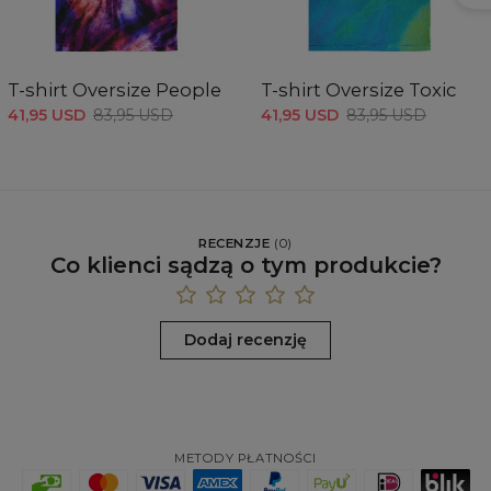
Mierzone na płasko
CM
XS
S
M
L
XL
XXL
T-shirt Oversize People
T-shirt Oversize Toxic
A - Długość całkowita
74,5
76
77,5
79
80,5
82
B - 1/2 Obwód klatki
60
62
64
66
68
70
41,95 USD
83,95 USD
41,95 USD
83,95 USD
C - Długość rękawów
59
60
61
62
63
64
RECENZJE
(
0
)
Co klienci sądzą o tym produkcie?
Dodaj recenzję
METODY PŁATNOŚCI