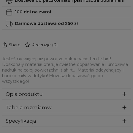
Dostawa do paczkomatu i płatność za pobraniem
100 dni na zwrot
Darmowa dostawa od 250 zł
Share
Recenzje
(
0
)
Jesteśmy więcej niż pewni, że pokochacie ten t-shirt!
Doskonały materiał oferuje świetne dopasowanie i umożliwia
nadruk na całej powierzchni t-shirtu. Materiał oddychający i
bardzo miły w dotyku! Możesz dopasować go do
wszystkiego!
Opis produktu
Oversizowa modyfikacja klasycznego t-shirtu. Posiada
Tabela rozmiarów
luźną, wydłużoną formę i przedłużone rękawy. Ten model
zapewni Ci niesamowity styl i poczucie komfortu.
Oversizowe t-shirty to najlepszy wybór dla każdego, w
Specyfikacja
szczególności dla miłośników streetstylu. Wykonane z
Materiał:
Miękka dzianina syntetyczna
wysokiej jakości materiały, który gwarantuje Ci poczucie