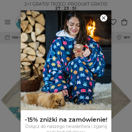
2+1 GRATIS! TRZECI PRODUKT GRATIS!
27
:
23
:
50
WYSYŁKA ZA POBRANIEM I DO PACZKOMATÓW
-15% zniżki na zamówienie!
Dołącz do naszego newslettera i zgarnij