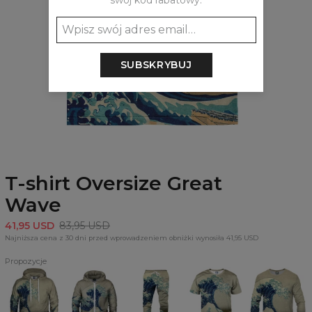
swój kod rabatowy:
SUBSKRYBUJ
T-shirt Oversize Great
Wave
41,95 USD
83,95 USD
Najniższa cena z 30 dni przed wprowadzeniem obniżki wynosiła 41,95 USD
Propozycje
Bluza
Bluza
Spodnie
T-
Bluza
z
z
dresowe
shirt
Great
kapturem
zamkiem
Great
Great
Wave,
Great
Great
Wave,
Wave,
artysty
Wave,
Wave,
artysty
artysty
Katsushika