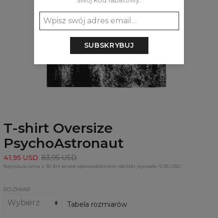
swój kod rabatowy:
SUBSKRYBUJ
T-shirt Oversize
PsychoAstronaut
41,95 USD
83,95 USD
Najniższa cena z 30 dni przed wprowadzeniem obniżki wynosiła 41,95 USD
ROZMIAR
Tabela rozmiarów