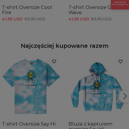
CM
XS
S
M
L
XL
XXL
ODBIERZ
15% RABATU
T-shirt Oversize Cool
T-shirt Oversize Great
A - Długość
74
76
78
80
82
84
Fire
Wave
B - Sz. klatki piersiowej
54
56
58
60
62
64
C - Długość rękawów
27,5
28
28,5
29
29,5
30
41,95 USD
83,95 USD
41,95 USD
83,95 USD
Najczęściej kupowane razem
T-shirt Oversize Say Hi
Bluza z kapturem
oversize Say Hi