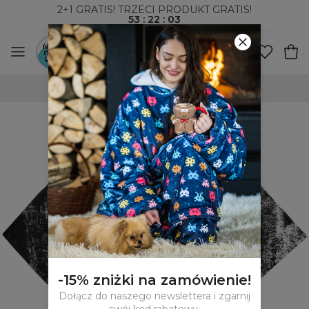
2+1 GRATIS! TRZECI PRODUKT GRATIS!
53
:
22
:
03
100-DNIOWE PRAWO ZWROTU
-15% zniżki na zamówienie!
Dołącz do naszego newslettera i zgarnij