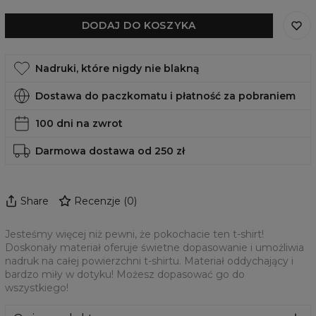
DODAJ DO KOSZYKA
Nadruki, które nigdy nie blakną
Dostawa do paczkomatu i płatność za pobraniem
100 dni na zwrot
Darmowa dostawa od 250 zł
Share
Recenzje
(
0
)
Jesteśmy więcej niż pewni, że pokochacie ten t-shirt!
Doskonały materiał oferuje świetne dopasowanie i umożliwia
nadruk na całej powierzchni t-shirtu. Materiał oddychający i
bardzo miły w dotyku! Możesz dopasować go do
wszystkiego!