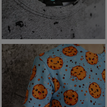
Mierzone na płasko
CM
XS
S
M
L
XL
2XL
3XL
4XL
A - Długość
67
69
71
73
75
77
79
81
B - Sz.klatki piersiowej
47
50
53
56
59
62
65
68
C - Długość rękawów
18,5
19
19,5
20
20,5
21
21,5
22