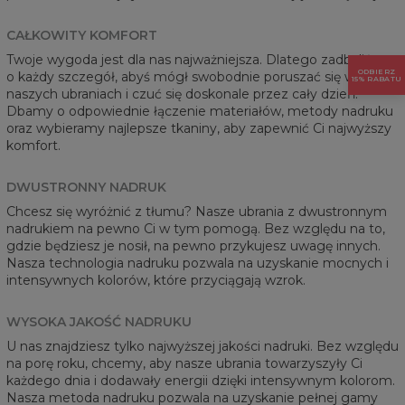
CAŁKOWITY KOMFORT
Twoje wygoda jest dla nas najważniejsza. Dlatego zadbaliśmy
ODBIERZ
o każdy szczegół, abyś mógł swobodnie poruszać się w
15% RABATU
naszych ubraniach i czuć się doskonale przez cały dzień.
Dbamy o odpowiednie łączenie materiałów, metody nadruku
oraz wybieramy najlepsze tkaniny, aby zapewnić Ci najwyższy
komfort.
DWUSTRONNY NADRUK
Chcesz się wyróżnić z tłumu? Nasze ubrania z dwustronnym
nadrukiem na pewno Ci w tym pomogą. Bez względu na to,
gdzie będziesz je nosił, na pewno przykujesz uwagę innych.
Nasza technologia nadruku pozwala na uzyskanie mocnych i
intensywnych kolorów, które przyciągają wzrok.
WYSOKA JAKOŚĆ NADRUKU
U nas znajdziesz tylko najwyższej jakości nadruki. Bez względu
na porę roku, chcemy, aby nasze ubrania towarzyszyły Ci
każdego dnia i dodawały energii dzięki intensywnym kolorom.
Nasza metoda nadruku pozwala na uzyskanie pełnej gamy