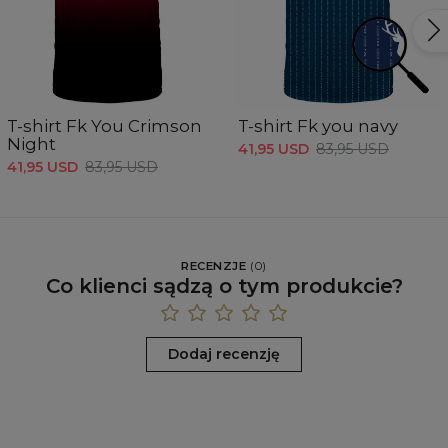
T-shirt Fk You Crimson
T-shirt Fk you navy
Night
41,95 USD
83,95 USD
41,95 USD
83,95 USD
RECENZJE
(
0
)
Co klienci sądzą o tym produkcie?
Dodaj recenzję