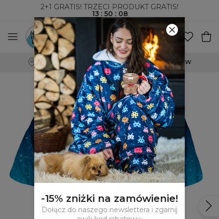
2+1 GRATIS! TRZECI PRODUKT GRATIS!
13
:
50
:
07
WYSYŁKA ZA POBRANIEM I DO PACZKOMATÓW
-15% zniżki na zamówienie!
Dołącz do naszego newslettera i zgarnij