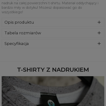
nadruk na całej powierzchni t-shirtu. Materiał oddychający i
bardzo miły w dotyku! Możesz dopasować go do
wszystkiego!
Opis produktu
Jesteśmy więcej niż pewni, że pokochacie ten t-shirt!
Tabela rozmiarów
Doskonały materiał oferuje świetne dopasowanie i
umożliwia nadruk na całej powierzchni t-shirtu. Materiał
oddychający i bardzo miły w dotyku! Możesz dopasować
Specyfikacja
go do wszystkiego!
Materiał:
100% Poliester
Przeznaczenie:
Unisex
Dostępność:
Szyte na zamówienie
T-SHIRTY Z NADRUKIEM