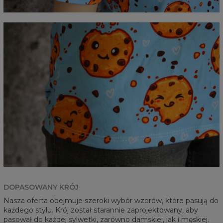
DOPASOWANY KRÓJ
Nasza oferta obejmuje szeroki wybór wzorów, które pasują do
każdego stylu. Krój został starannie zaprojektowany, aby
pasował do każdej sylwetki, zarówno damskiej, jak i męskiej.