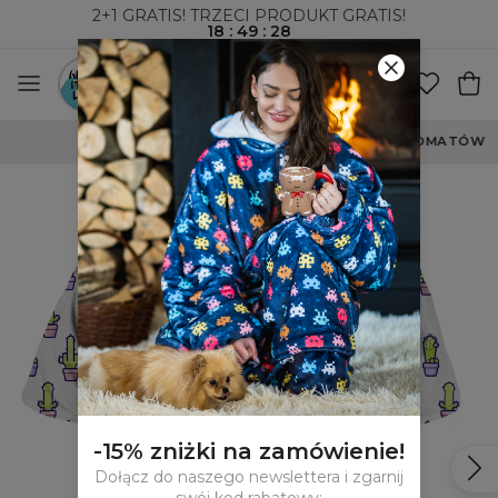
2+1 GRATIS! TRZECI PRODUKT GRATIS!
18
:
49
:
28
WYSYŁKA ZA POBRANIEM I DO PACZKOMATÓW
-15% zniżki na zamówienie!
Dołącz do naszego newslettera i zgarnij