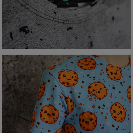
Mierzone na płasko
CM
XS
S
M
L
XL
2XL
3XL
4XL
A - Długość
67
69
71
73
75
77
79
81
B - Sz.klatki piersiowej
47
50
53
56
59
62
65
68
C - Długość rękawów
18,5
19
19,5
20
20,5
21
21,5
22