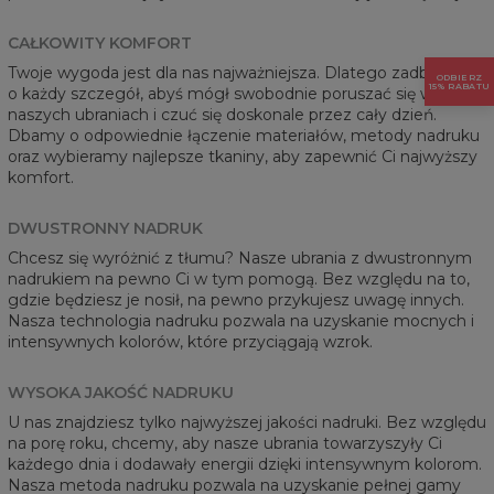
CAŁKOWITY KOMFORT
Twoje wygoda jest dla nas najważniejsza. Dlatego zadbaliśmy
ODBIERZ
15% RABATU
o każdy szczegół, abyś mógł swobodnie poruszać się w
naszych ubraniach i czuć się doskonale przez cały dzień.
Dbamy o odpowiednie łączenie materiałów, metody nadruku
oraz wybieramy najlepsze tkaniny, aby zapewnić Ci najwyższy
komfort.
DWUSTRONNY NADRUK
Chcesz się wyróżnić z tłumu? Nasze ubrania z dwustronnym
nadrukiem na pewno Ci w tym pomogą. Bez względu na to,
gdzie będziesz je nosił, na pewno przykujesz uwagę innych.
Nasza technologia nadruku pozwala na uzyskanie mocnych i
intensywnych kolorów, które przyciągają wzrok.
WYSOKA JAKOŚĆ NADRUKU
U nas znajdziesz tylko najwyższej jakości nadruki. Bez względu
na porę roku, chcemy, aby nasze ubrania towarzyszyły Ci
każdego dnia i dodawały energii dzięki intensywnym kolorom.
Nasza metoda nadruku pozwala na uzyskanie pełnej gamy