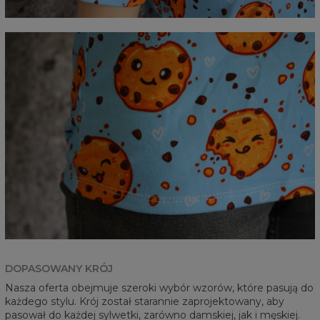
DOPASOWANY KRÓJ
Nasza oferta obejmuje szeroki wybór wzorów, które pasują do
każdego stylu. Krój został starannie zaprojektowany, aby
pasował do każdej sylwetki, zarówno damskiej, jak i męskiej.