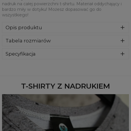
nadruk na całej powierzchni t-shirtu. Materiał oddychający i
bardzo miły w dotyku! Możesz dopasować go do
wszystkiego!
Opis produktu
Jesteśmy więcej niż pewni, że pokochacie ten t-shirt!
Tabela rozmiarów
Doskonały materiał oferuje świetne dopasowanie i
umożliwia nadruk na całej powierzchni t-shirtu. Materiał
oddychający i bardzo miły w dotyku! Możesz dopasować
Specyfikacja
go do wszystkiego!
Materiał:
100% Poliester
Przeznaczenie:
Unisex
Dostępność:
Szyte na zamówienie
T-SHIRTY Z NADRUKIEM