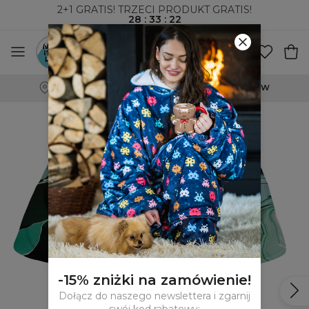
2+1 GRATIS! TRZECI PRODUKT GRATIS!
28
:
33
:
21
WYSYŁKA ZA POBRANIEM I DO PACZKOMATÓW
-15% zniżki na zamówienie!
Dołącz do naszego newslettera i zgarnij