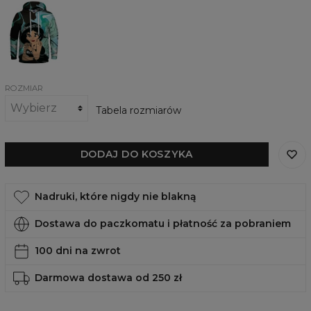
Damska
bluza
z
kapturem
Dark
Princess
ROZMIAR
Tabela rozmiarów
DODAJ DO KOSZYKA
Nadruki, które nigdy nie blakną
Dostawa do paczkomatu i płatność za pobraniem
100 dni na zwrot
Darmowa dostawa od 250 zł