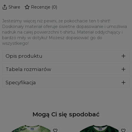
Share
Recenzje
(
0
)
Jesteśmy więcej niż pewni, że pokochacie ten t-shirt!
Doskonały materiał oferuje świetne dopasowanie i umożliwia
nadruk na całej powierzchni t-shirtu. Materiał oddychający i
bardzo miły w dotyku! Możesz dopasować go do
wszystkiego!
Opis produktu
Jesteśmy więcej niż pewni, że pokochacie ten t-shirt!
Tabela rozmiarów
Doskonały materiał oferuje świetne dopasowanie i
umożliwia nadruk na całej powierzchni t-shirtu. Materiał
oddychający i bardzo miły w dotyku! Możesz dopasować
Specyfikacja
go do wszystkiego!
Materiał:
100% Poliester
Przeznaczenie:
Unisex
Dostępność:
Szyte na zamówienie
Mogą Ci się spodobać