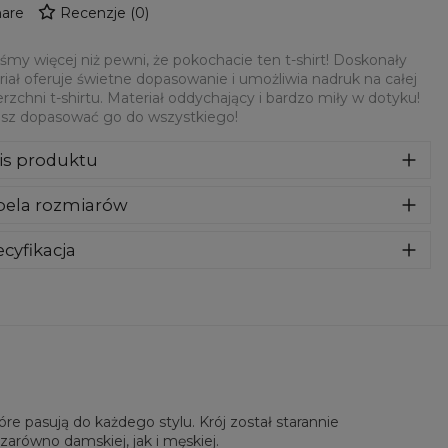
are
Recenzje
(
0
)
śmy więcej niż pewni, że pokochacie ten t-shirt! Doskonały
iał oferuje świetne dopasowanie i umożliwia nadruk na całej
rzchni t-shirtu. Materiał oddychający i bardzo miły w dotyku!
sz dopasować go do wszystkiego!
is produktu
teśmy więcej niż pewni, że pokochacie ten t-shirt! Doskonały
bela rozmiarów
eriał oferuje świetne dopasowanie i umożliwia nadruk na
ej powierzchni t-shirtu. Materiał oddychający i bardzo miły w
yku! Możesz dopasować go do wszystkiego!
cyfikacja
riał:
100% Poliester
eznaczenie:
Unisex
tępność:
Szyte na zamówienie
e pasują do każdego stylu. Krój został starannie
zarówno damskiej, jak i męskiej.