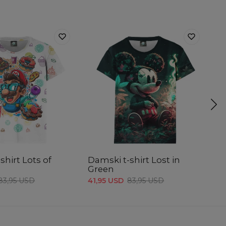
shirt Lots of
Damski t-shirt Lost in
D
Green
C
83,95 USD
41,95 USD
83,95 USD
41