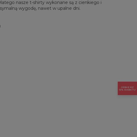
 Dlatego nasze t-shirty wykonane są z cienkiego i
symalną wygodę, nawet w upalne dni.
u
ODBIERZ
15% RABATU