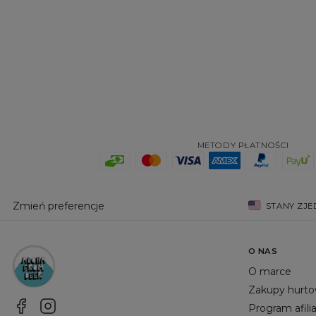
METODY PŁATNOŚCI
Zmień preferencje
STANY ZJ
O NAS
O marce
Zakupy hurt
Program afili