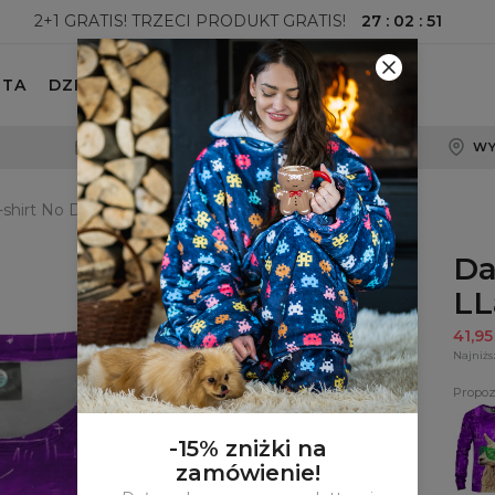
27
:
02
:
50
2+1 GRATIS! TRZECI PRODUKT GRATIS!
ETA
DZIECKO
100-DNIOWE PRAWO ZWROTU
WY
-shirt No Drama LLama
Da
L
41,9
Najniżs
Propoz
Bluza
No
Dram
-15% zniżki na
LLam
zamówienie!