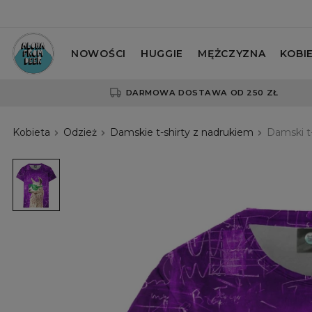
NOWOŚCI
HUGGIE
MĘŻCZYZNA
KOBI
DARMOWA DOSTAWA OD 250 ZŁ
Kobieta
Odzież
Damskie t-shirty z nadrukiem
Damski t
Damski
t-
shirt
No
Drama
LLama