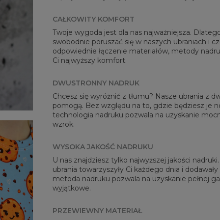
CAŁKOWITY KOMFORT
Twoje wygoda jest dla nas najważniejsza. Dlateg
swobodnie poruszać się w naszych ubraniach i cz
odpowiednie łączenie materiałów, metody nadru
Mie
Ci najwyższy komfort.
CM
A -
DWUSTRONNY NADRUK
B - 
Chcesz się wyróżnić z tłumu? Nasze ubrania z
C -
pomogą. Bez względu na to, gdzie będziesz je n
technologia nadruku pozwala na uzyskanie mocny
wzrok.
WYSOKA JAKOŚĆ NADRUKU
U nas znajdziesz tylko najwyższej jakości nadruk
ubrania towarzyszyły Ci każdego dnia i dodawały
metoda nadruku pozwala na uzyskanie pełnej gam
wyjątkowe.
PRZEWIEWNY MATERIAŁ