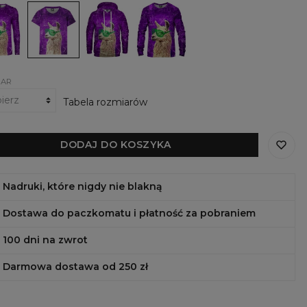
lka
Damski
Damska
Damska
t-
bluza
bluza
im
shirt
z
No
wem
No
kapturem
Drama
Drama
No
LLama
a
LLama
Drama
a
LLama
IAR
Tabela rozmiarów
DODAJ DO KOSZYKA
Nadruki, które nigdy nie blakną
Dostawa do paczkomatu i płatność za pobraniem
100 dni na zwrot
Darmowa dostawa od 250 zł