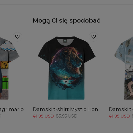
Mogą Ci się spodobać
agrimario
Damski t-shirt Mystic Lion
Damski t-
D
41,95 USD
83,95 USD
41,95 USD