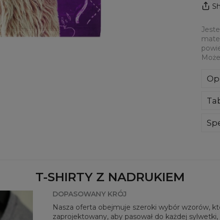
Sh
Jeste
mater
powie
Może
Op
Jes
Ta
mat
cał
dot
Spe
Mate
Prz
Dos
T-SHIRTY Z NADRUKIEM
DOPASOWANY KRÓJ
Nasza oferta obejmuje szeroki wybór wzorów, któr
zaprojektowany, aby pasował do każdej sylwetki, 