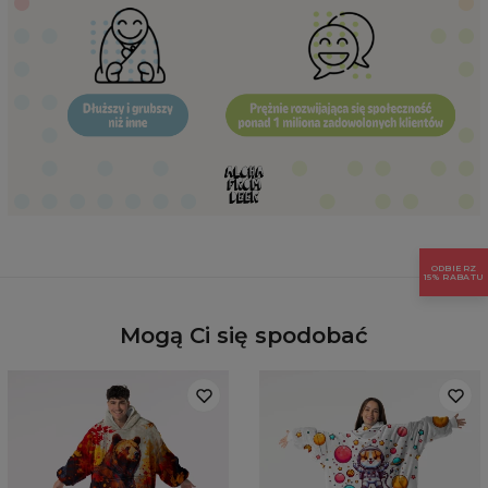
Hidden content for SEO purposes
ODBIERZ
15% RABATU
Mogą Ci się spodobać