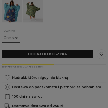
Kocobluza
Kocobluza
Space
Camo
Cat
cats
ROZMIAR
One size
DODAJ DO KOSZYKA
ZOSTAŁO TYLKO KILKANAŚCIE SZTUK
Nadruki, które nigdy nie blakną
Dostawa do paczkomatu i płatność za pobraniem
100 dni na zwrot
Darmowa dostawa od 250 zł