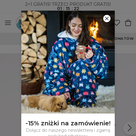
2+1 GRATIS! TRZECI PRODUKT GRATIS!
01
:
15
:
22
WYSYŁKA ZA POBRANIEM I DO PACZKOMATÓW
-15% zniżki na zamówienie!
Dołącz do naszego newslettera i zgarnij