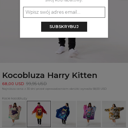
swój kod rabatowy:
SUBSKRYBUJ
Kocobluza Harry Kitten
68,00 USD
99,95 USD
Najniższa cena z 30 dni przed wprowadzeniem obniżki wynosiła 68,00 USD
Kocie kocobluzy
Kocobluza
Kocobluza
Kocobluza
Kocobluza
Kocobluza
Happy
Harry
Astronaut
Oh
Cat
Kitten
Kitten
Cat
noes!
Heads