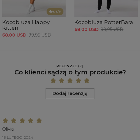
4.8
/5
Kocobluza Happy
Kocobluza PotterBara
Kitten
68,00 USD
99,95 USD
68,00 USD
99,95 USD
RECENZJE
(
7
)
Co klienci sądzą o tym produkcie?
Dodaj recenzję
Olivia
18 LUTEGO 2024