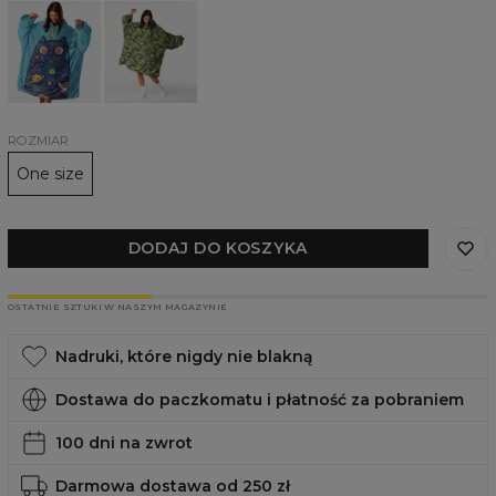
Kocobluza
Kocobluza
Space
Camo
Cat
cats
ROZMIAR
One size
DODAJ DO KOSZYKA
OSTATNIE SZTUKI W NASZYM MAGAZYNIE
Nadruki, które nigdy nie blakną
Dostawa do paczkomatu i płatność za pobraniem
100 dni na zwrot
Darmowa dostawa od 250 zł