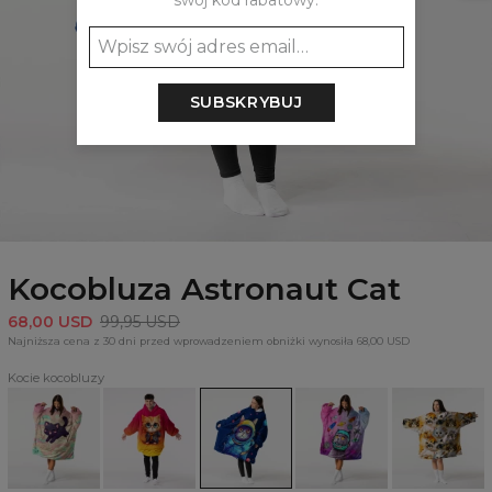
swój kod rabatowy:
SUBSKRYBUJ
Kocobluza Astronaut Cat
68,00 USD
99,95 USD
Najniższa cena z 30 dni przed wprowadzeniem obniżki wynosiła 68,00 USD
Kocie kocobluzy
Kocobluza
Kocobluza
Kocobluza
Kocobluza
Kocobluza
Happy
Harry
Astronaut
Oh
Cat
Kitten
Kitten
Cat
noes!
Heads