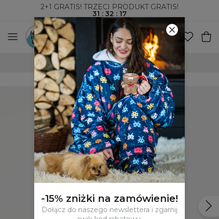
2+1 GRATIS! TRZECI PRODUKT GRATIS!
31
:
32
:
17
100-DNIOWE PRAWO ZWROTU
-15% zniżki na zamówienie!
Dołącz do naszego newslettera i zgarnij