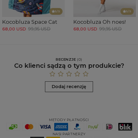
5
/5
5
/5
Kocobluza Space Cat
Kocobluza Oh noes!
68,00 USD
99,95 USD
68,00 USD
99,95 USD
RECENZJE
(
0
)
Co klienci sądzą o tym produkcie?
Dodaj recenzję
METODY PŁATNOŚCI
NASI PARTNERZY