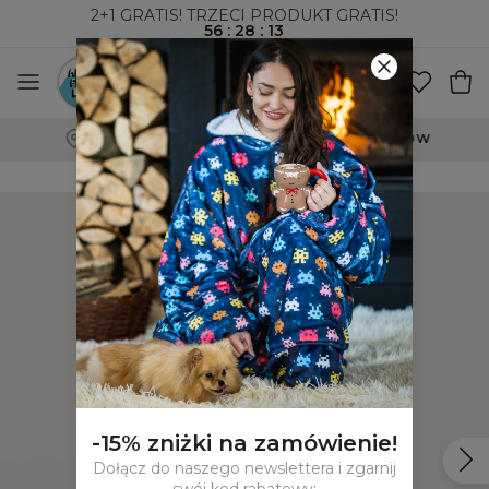
2+1 GRATIS! TRZECI PRODUKT GRATIS!
56
:
28
:
13
WYSYŁKA ZA POBRANIEM I DO PACZKOMATÓW
-15% zniżki na zamówienie!
Dołącz do naszego newslettera i zgarnij