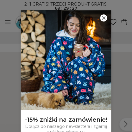
2+1 GRATIS! TRZECI PRODUKT GRATIS!
69
:
29
:
26
WYSYŁKA ZA POBRANIEM I DO PACZKOMATÓW
-15% zniżki na zamówienie!
Dołącz do naszego newslettera i zgarnij