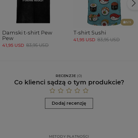
5
/5
Damski t-shirt Pew
T-shirt Sushi
Pew
41,95 USD
83,95 USD
41,95 USD
83,95 USD
RECENZJE
(
0
)
Co klienci sądzą o tym produkcie?
Dodaj recenzję
METODY PŁATNOŚCI