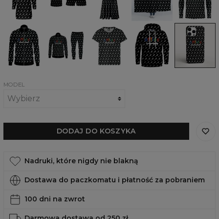
Offline
Offline
Bluza
Zestaw
Damski
Damska
Obudowa
dresowa
dresowy
t-
bluza
na
Offline
Offline
shirt
z
telefon
Offline
kapturem
Offline,
Offline
iPhone,
Samsung,
Huawei
MODEL
DODAJ DO KOSZYKA
Nadruki, które nigdy nie blakną
Dostawa do paczkomatu i płatność za pobraniem
100 dni na zwrot
Darmowa dostawa od 250 zł