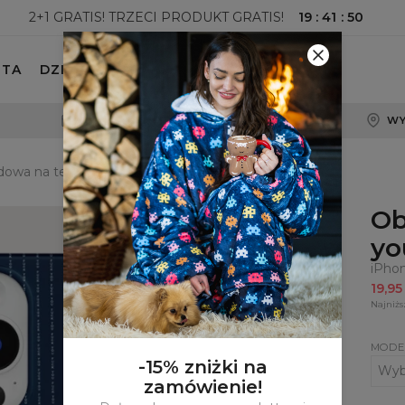
19
:
41
:
50
2+1 GRATIS! TRZECI PRODUKT GRATIS!
ETA
DZIECKO
100-DNIOWE PRAWO ZWROTU
WY
owa na telefon Fk you navy
Ob
yo
iPho
19,9
Najniżs
MODE
-15% zniżki na
zamówienie!