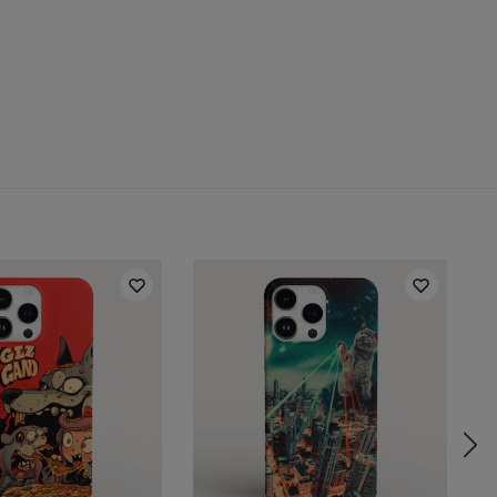
riał:
100% plastik
tępność:
Produkowane na zamówienie
telefon:
Samsung, Iphone, Huawei