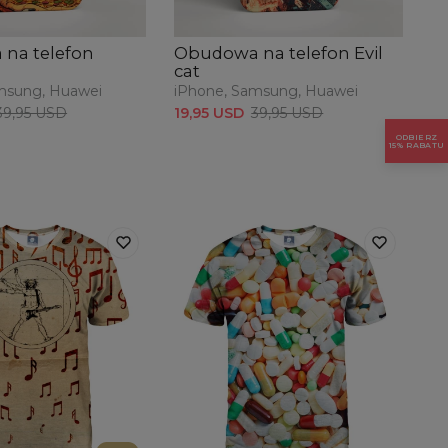
na telefon
Obudowa na telefon Evil
O
cat
M
msung, Huawei
iPhone, Samsung, Huawei
iP
39,95 USD
19,95 USD
39,95 USD
19
ODBIERZ
15% RABATU