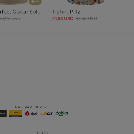
5
/5
rfect Guitar Solo
T-shirt Pillz
83,95 USD
41,95 USD
83,95 USD
NASI PARTNERZY
$
USD