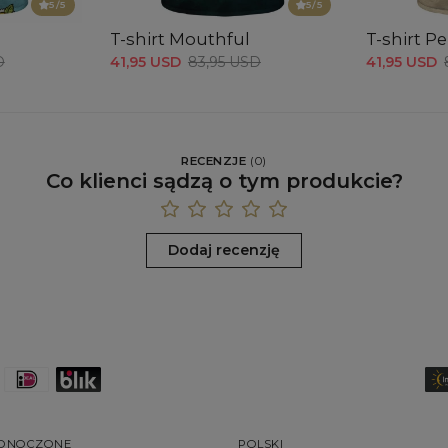
5
/5
5
/5
T-shirt Mouthful
T-shirt Pe
D
41,95 USD
83,95 USD
41,95 USD
RECENZJE
(
0
)
Co klienci sądzą o tym produkcie?
Dodaj recenzję
EDNOCZONE
POLSKI