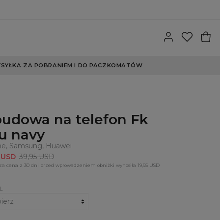
SYŁKA ZA POBRANIEM I DO PACZKOMATÓW
udowa na telefon Fk
u navy
ne, Samsung, Huawei
5 USD
39,95 USD
za cena z 30 dni przed wprowadzeniem obniżki wynosiła 19,95 USD
L