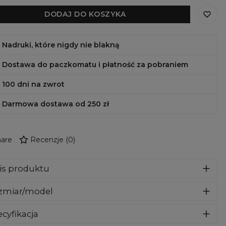
DODAJ DO KOSZYKA
Nadruki, które nigdy nie blakną
Dostawa do paczkomatu i płatność za pobraniem
100 dni na zwrot
Darmowa dostawa od 250 zł
are
Recenzje
(
0
)
is produktu
lowa obudowa, która sprawi, że Twój telefon nabierze
zmiar/model
ełnie nowego wyglądu. Stworzona z wytrzymałego
eriału, który nie tylko wygląda, ale również chroni Twój
aszej ofercie znajdziesz obudowy na najbardziej flagowe
efon przed zarysowaniami i stłuczeniem. Znajdź swój
cyfikacja
ele Samsunga, iPhone'a i Huawei. Wybierz z rozwijanej listy
biony wzór i odmień wygląd swojego telefonu już dzisiaj.
el swojego telefonu, a taki właśnie do Ciebie wyślemy.