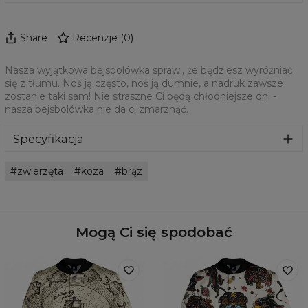
Share
Recenzje
(
0
)
Nasza wyjątkowa bejsbolówka sprawi, że będziesz wyróżniać
się z tłumu. Noś ją często, noś ją dumnie, a nadruk zawsze
zostanie taki sam! Nie straszne Ci będą chłodniejsze dni -
nasza bejsbolówka nie da ci zmarznąć.
Specyfikacja
Materiał:
Wysokiej jakości poliester
zwierzęta
koza
brąz
Przeznaczenie:
Unisex
Pochodzenie:
Wyprodukowano w Unii Europejskiej
Dostępność:
Szyte na zamówienie
Mogą Ci się spodobać