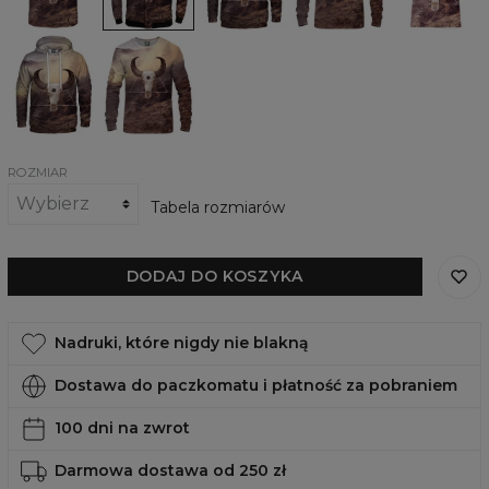
Damska
Damska
bluza
bluza
z
Billy
kapturem
Goat
Billy
Goat
ROZMIAR
Tabela rozmiarów
DODAJ DO KOSZYKA
Nadruki, które nigdy nie blakną
Dostawa do paczkomatu i płatność za pobraniem
100 dni na zwrot
Darmowa dostawa od 250 zł