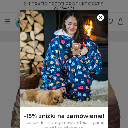
2+1 GRATIS! TRZECI PRODUKT GRATIS!
22
:
54
:
30
100-DNIOWE PRAWO ZWROTU
-15% zniżki na zamówienie!
Dołącz do naszego newslettera i zgarnij