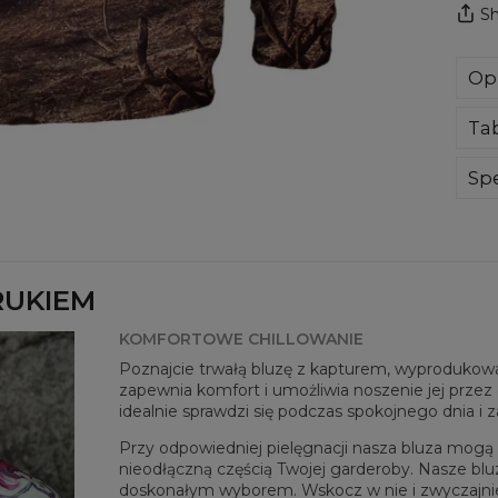
Sh
Op
Blu
Ta
dot
Ci 
doł
Spe
ocz
Mate
nie
Prz
Twoj
Dos
RUKIEM
KOMFORTOWE CHILLOWANIE
Poznajcie trwałą bluzę z kapturem, wyprodukowan
zapewnia komfort i umożliwia noszenie jej przez c
idealnie sprawdzi się podczas spokojnego dnia i 
Przy odpowiedniej pielęgnacji nasza bluza mogą b
nieodłączną częścią Twojej garderoby. Nasze blu
doskonałym wyborem. Wskocz w nie i zwyczajnie po