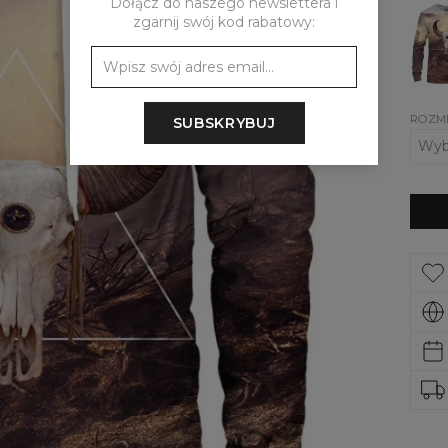
Dołącz do naszego newslettera i
Dams
zgarnij swój kod rabatowy:
bluza
Billy
Goat
ROZM
SUBSKRYBUJ