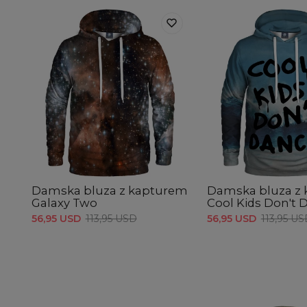
Damska bluza z kapturem
Damska bluza z
Galaxy Two
Cool Kids Don't 
56,95 USD
113,95 USD
56,95 USD
113,95 U