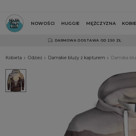
NOWOŚCI
HUGGIE
MĘŻCZYZNA
KOBI
DARMOWA DOSTAWA OD 250 ZŁ
Kobieta
Odzież
Damskie bluzy z kapturem
Damska bluz
Damska
bluza
z
kapturem
Billy
Goat