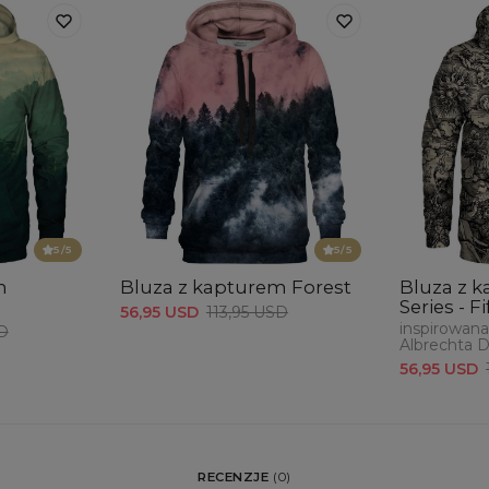
5
/5
5
/5
m
Bluza z kapturem Forest
Bluza z 
Series - F
56,95 USD
113,95 USD
inspirowana
SD
Albrechta D
56,95 USD
RECENZJE
(
0
)