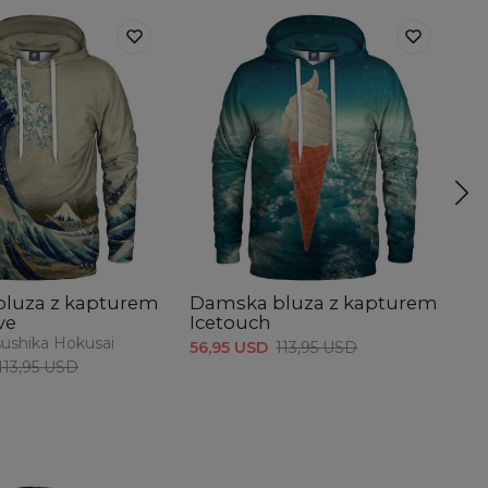
luza z kapturem
Damska bluza z kapturem
D
ve
Icetouch
Th
sushika Hokusai
56,95 USD
113,95 USD
56
113,95 USD