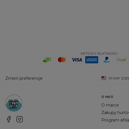
METODY PŁATNOŚCI
Zmień preferencje
STANY ZJ
O NAS
O marce
Zakupy hurt
Program afili