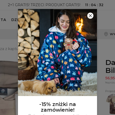
11
:
04
:
31
2+1 GRATIS! TRZECI PRODUKT GRATIS!
ETA
DZIECKO
100-DNIOWE PRAWO ZWROTU
WY
a z kapturem Billy Goat
Da
Bi
56,9
Najniżs
Propoz
T-
shirt
Billy
-15% zniżki na
Goat
zamówienie!