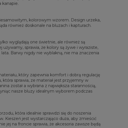
a kanapie.
rzone na płasko
XS
S
M
L
XL
XXL
XXXL
 niesamowitym, kolorowym wzorem. Design urzeka,
 Długość całkowita
65
67
69
71
73
75
77
gląda również doskonale na bluzach i kapturach.
Sz. klatki piersiowej
48
51
54
57
60
63
66
 Długość rękawów
61
62
63
64
65
66
67
lko wyglądają one świetnie, ale również są
 używamy, sprawia, że kolory są żywe i wyraziste,
lata. Barwy nigdy nie wyblakną, nie ma znaczenia
materiału, który zapewnia komfort i dobrą regulację
, która sprawia, ze materiał jest przyjemny w
anina został a wybrana z największa starannością,
zyniąc nasze bluzy idealnym wyborem podczas
zodu, która idealnie sprawdzi się do noszenia
. Kieszeń jest wystarczająco duża, aby zmieścić
ie jej na froncie sprawia, że akcesoria zawsze będą