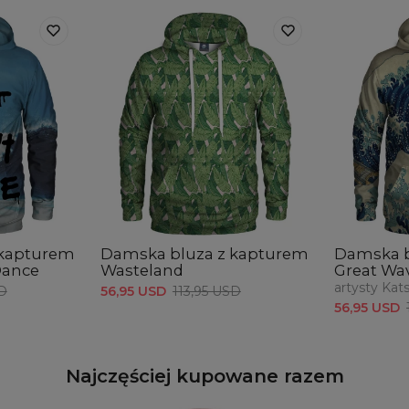
 kapturem
Damska bluza z kapturem
Damska b
Dance
Wasteland
Great Wa
artysty Kat
SD
56,95 USD
113,95 USD
56,95 USD
Najczęściej kupowane razem