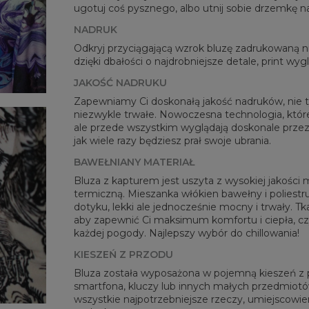
ugotuj coś pysznego, albo utnij sobie drzemkę n
Mie
NADRUK
CM
Odkryj przyciągającą wzrok bluzę zadrukowaną
A -
dzięki dbałości o najdrobniejsze detale, print wy
B - 
JAKOŚĆ NADRUKU
C -
Zapewniamy Ci doskonałą jakość nadruków, nie ty
niezwykle trwałe. Nowoczesna technologia, której
ale przede wszystkim wyglądają doskonale przez 
jak wiele razy będziesz prał swoje ubrania.
BAWEŁNIANY MATERIAŁ
Bluza z kapturem jest uszyta z wysokiej jakości 
termiczną. Mieszanka włókien bawełny i poliestru
dotyku, lekki ale jednocześnie mocny i trwały. Tk
aby zapewnić Ci maksimum komfortu i ciepła, c
każdej pogody. Najlepszy wybór do chillowania!
KIESZEŃ Z PRZODU
Bluza została wyposażona w pojemną kieszeń z pr
smartfona, kluczy lub innych małych przedmiotów
wszystkie najpotrzebniejsze rzeczy, umiejscowien