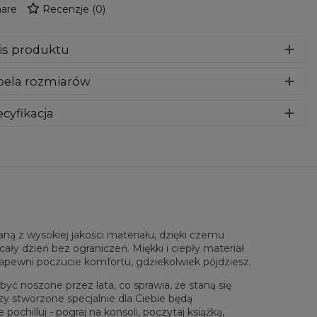
are
Recenzje
(
0
)
is produktu
za wykonana z bardzo przyjemnego, delikatnego i miłego w
bela rozmiarów
yku materiału. Klasyczny kaptur i przednie kieszenie dadzą
maksymalny komfort. To nasz kluczowy produkt, więc
ożyliśmy wszelkich starań aby jakość spełniała Twoje
cyfikacja
ekiwania. Nadruk na całej powierzchni jest kompletnie
riał:
70% Poliester, 30% Bawełna
wyczuwalny, wręcz wtopiony w materiał. Must-have w
eznaczenie:
Unisex
ej szafie!
tępność:
Szyte na zamówienie
ą z wysokiej jakości materiału, dzięki czemu
ały dzień bez ograniczeń. Miękki i ciepły materiał
zapewni poczucie komfortu, gdziekolwiek pójdziesz.
yć noszone przez lata, co sprawia, że staną się
zy stworzone specjalnie dla Ciebie będą
chilluj - pograj na konsoli, poczytaj książką,