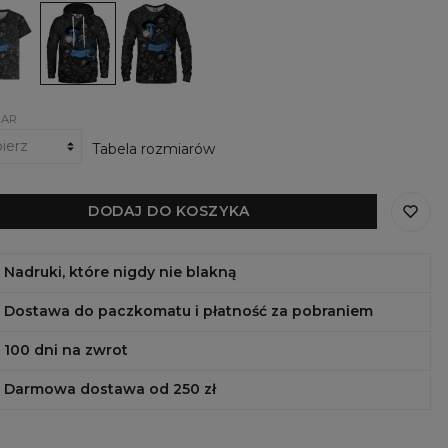
Roll
Roll
ki
Damska
Damska
bluza
bluza
z
Rock
kapturem
and
Rock
Roll
and
Roll
IAR
Tabela rozmiarów
DODAJ DO KOSZYKA
Nadruki, które nigdy nie blakną
Dostawa do paczkomatu i płatność za pobraniem
100 dni na zwrot
Darmowa dostawa od 250 zł