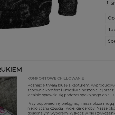
Sh
Op
Blu
Ta
dot
Ci 
doł
Spe
ocz
Mate
nie
Prz
Twoj
Dos
RUKIEM
KOMFORTOWE CHILLOWANIE
Poznajcie trwałą bluzę z kapturem, wyprodukowan
zapewnia komfort i umożliwia noszenie jej przez c
idealnie sprawdzi się podczas spokojnego dnia i 
Przy odpowiedniej pielęgnacji nasza bluza mogą b
nieodłączną częścią Twojej garderoby. Nasze blu
doskonałym wyborem. Wskocz w nie i zwyczajnie po