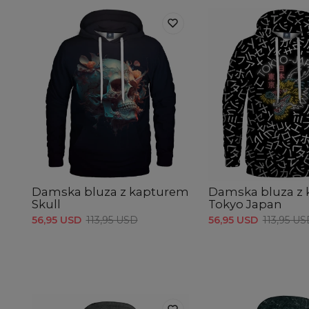
Damska bluza z kapturem
Damska bluza z
Skull
Tokyo Japan
56,95 USD
113,95 USD
56,95 USD
113,95 U