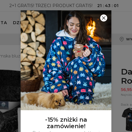
21
:
43
:
00
2+1 GRATIS! TRZECI PRODUKT GRATIS!
ETA
DZIECKO
100-DNIOWE PRAWO ZWROTU
WY
mska bluza z kapturem Rock and Roll
Da
Ro
56,9
Najniżs
Rock a
T-
shirt
Rock
-15% zniżki na
and
zamówienie!
Roll