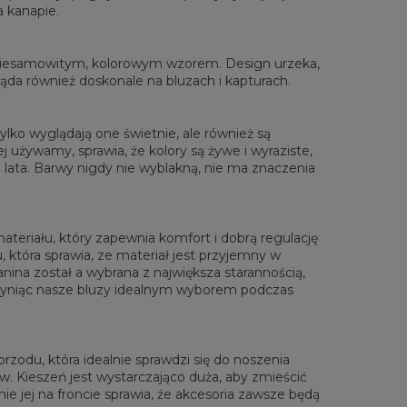
a kanapie.
rzone na płasko
XS
S
M
L
XL
XXL
XXXL
 niesamowitym, kolorowym wzorem. Design urzeka,
 Długość całkowita
65
67
69
71
73
75
77
gląda również doskonale na bluzach i kapturach.
Sz. klatki piersiowej
48
51
54
57
60
63
66
 Długość rękawów
61
62
63
64
65
66
67
lko wyglądają one świetnie, ale również są
 używamy, sprawia, że kolory są żywe i wyraziste,
lata. Barwy nigdy nie wyblakną, nie ma znaczenia
materiału, który zapewnia komfort i dobrą regulację
, która sprawia, ze materiał jest przyjemny w
anina został a wybrana z największa starannością,
zyniąc nasze bluzy idealnym wyborem podczas
zodu, która idealnie sprawdzi się do noszenia
. Kieszeń jest wystarczająco duża, aby zmieścić
ie jej na froncie sprawia, że akcesoria zawsze będą