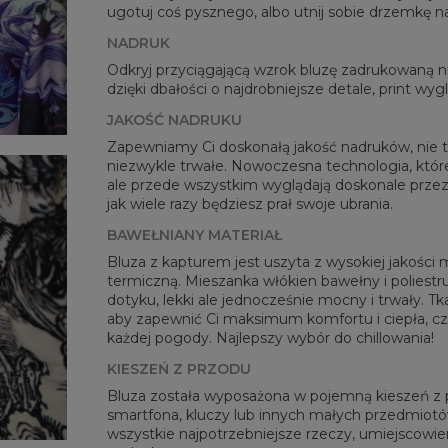
ugotuj coś pysznego, albo utnij sobie drzemkę n
Mie
NADRUK
CM
Odkryj przyciągającą wzrok bluzę zadrukowaną
A -
dzięki dbałości o najdrobniejsze detale, print wy
B - 
JAKOŚĆ NADRUKU
C -
Zapewniamy Ci doskonałą jakość nadruków, nie ty
niezwykle trwałe. Nowoczesna technologia, której
ale przede wszystkim wyglądają doskonale przez 
jak wiele razy będziesz prał swoje ubrania.
BAWEŁNIANY MATERIAŁ
Bluza z kapturem jest uszyta z wysokiej jakości 
termiczną. Mieszanka włókien bawełny i poliestru
dotyku, lekki ale jednocześnie mocny i trwały. Tk
aby zapewnić Ci maksimum komfortu i ciepła, c
każdej pogody. Najlepszy wybór do chillowania!
KIESZEŃ Z PRZODU
Bluza została wyposażona w pojemną kieszeń z pr
smartfona, kluczy lub innych małych przedmiotów
wszystkie najpotrzebniejsze rzeczy, umiejscowien