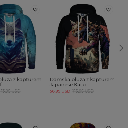
luza z kapturem
Damska bluza z kapturem
D
f
Japanese Kaiju
P
113,95 USD
56,95 USD
113,95 USD
56