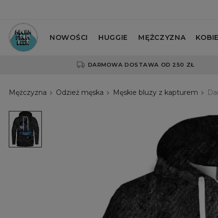
NOWOŚCI
HUGGIE
MĘŻCZYZNA
KOBI
DARMOWA DOSTAWA OD 250 ZŁ
Mężczyzna
Odzież męska
Męskie bluzy z kapturem
Da
Damska
bluza
z
kapturem
Rock
and
Roll