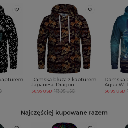
 kapturem
Damska bluza z kapturem
Damska b
Japanese Dragon
Aqua Wol
SD
56,95 USD
113,95 USD
56,95 USD
Najczęściej kupowane razem