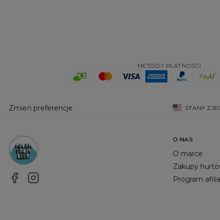
METODY PŁATNOŚCI
Zmień preferencje
STANY ZJ
O NAS
O marce
Zakupy hurt
Program afili