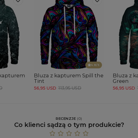
4.8
/5
 kapturem
Bluza z kapturem Spill the
Bluza z k
Tint
Green
SD
56,95 USD
113,95 USD
56,95 USD
RECENZJE
(
0
)
Co klienci sądzą o tym produkcie?