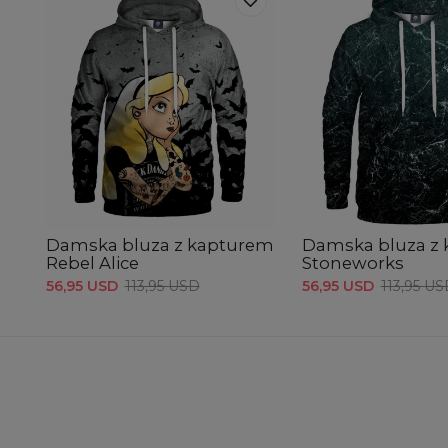
Damska bluza z kapturem
Damska bluza z
Rebel Alice
Stoneworks
56,95 USD
113,95 USD
56,95 USD
113,95 U