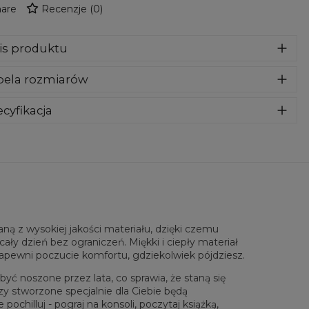
are
Recenzje
(
0
)
is produktu
za wykonana z bardzo przyjemnego, delikatnego i miłego w
bela rozmiarów
yku materiału. Klasyczny kaptur i przednie kieszenie dadzą
maksymalny komfort. To nasz kluczowy produkt, więc
ożyliśmy wszelkich starań aby jakość spełniała Twoje
cyfikacja
ekiwania. Nadruk na całej powierzchni jest kompletnie
riał:
70% Poliester, 30% Bawełna
wyczuwalny, wręcz wtopiony w materiał. Must-have w
eznaczenie:
Unisex
ej szafie!
tępność:
Szyte na zamówienie
ą z wysokiej jakości materiału, dzięki czemu
ały dzień bez ograniczeń. Miękki i ciepły materiał
zapewni poczucie komfortu, gdziekolwiek pójdziesz.
yć noszone przez lata, co sprawia, że staną się
zy stworzone specjalnie dla Ciebie będą
chilluj - pograj na konsoli, poczytaj książką,