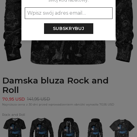
swój kod rabatowy:
SUBSKRYBUJ
Damska bluza Rock and
Roll
70,95 USD
141,95 USD
Najniższa cena z 30 dni przed wprowadzeniem obniżki wynosiła 70,95 USD
Rock and Roll
T-
Bluza
Bluza
Sukienka
T-
shirt
Rock
z
oversize
shirt
Rock
and
kapturem
z
Oversize
and
Roll
Rock
kapturem
Rock
Roll
and
Rock
and