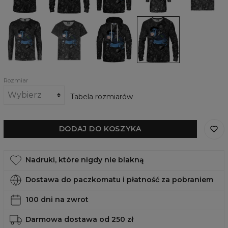
Roll
and
Roll
Roll
Koszulka
Damski
Damska
Damska
z
t-
bluza
bluza
długim
shirt
z
Rock
rękawem
Rock
kapturem
and
Rock
and
Rock
Roll
and
Roll
and
Roll
Roll
Rozmiar
Tabela rozmiarów
DODAJ DO KOSZYKA
Nadruki, które nigdy nie blakną
Dostawa do paczkomatu i płatność za pobraniem
100 dni na zwrot
Darmowa dostawa od 250 zł