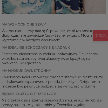
MA WZMOCNIONE SZWY
Wzmocnione szwy dadzą Ci pewność, że bluza posłuży przez
długi czas i nie zawiedzie Cię w żadnej sytuacji. Mocna i
ODBIERZ
15% RABATU
wytrzymała w każdych warunkach!
MA IDEALNIE SCHODZĄCY SIĘ NADRUK
Jesteśmy ekspertami w zadruku całkowitym! Dokładamy
wszelkich starań, aby twój ulubiony wzór łączył się na
rękawach i ściągaczach.
MA NADRUK DWUSTRONNY
Uwielbiamy kolor i mówimy: “precz z szarością!” Nasze bluzy
zadrukowane są zarówno z przodu jak i z tyłu. Dzięki temu
możecie być pewni, że będziecie się wyróżniać w tłumie.
BĘDZIE SŁUŻYĆ CI PRZEZ LATA
Na przekór dzisiejszemu przeświadczeniu, że już nie robi się
rzeczy na lata - my takie robimy! Technika, w jakiej