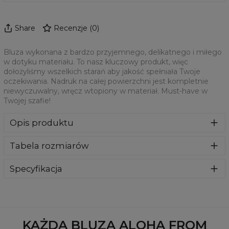
Share
Recenzje
(
0
)
Bluza wykonana z bardzo przyjemnego, delikatnego i miłego
w dotyku materiału. To nasz kluczowy produkt, więc
dołożyliśmy wszelkich starań aby jakość spełniała Twoje
oczekiwania. Nadruk na całej powierzchni jest kompletnie
niewyczuwalny, wręcz wtopiony w materiał. Must-have w
Twojej szafie!
Opis produktu
Klasyczna bluza z nadrukiem, wykonana z mieszanki
Tabela rozmiarów
bawełny i poliestru z wysokiej jakości nadrukiem z przodu i
z tyłu. Wyprodukowana w Polsce , ma okrągły dekolt oraz
długie rękawy. Trwałe, wzmocnione szwy są kolorowe, aby
Specyfikacja
zachować kontrast z resztą projektu, dzięki czemu
Materiał:
70% Poliester, 30% Bawełna
wyróżnisz się jeszcze bardziej.
Przeznaczenie:
Unisex
Dostępność:
Szyte na zamówienie
KAŻDA BLUZA ALOHA FROM