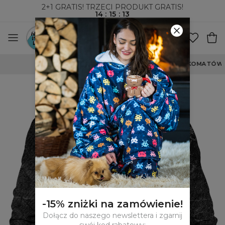
2+1 GRATIS! TRZECI PRODUKT GRATIS!
14
:
15
:
13
WYSYŁKA ZA POBRANIEM I DO PACZKOMATÓW
-15% zniżki na zamówienie!
Dołącz do naszego newslettera i zgarnij