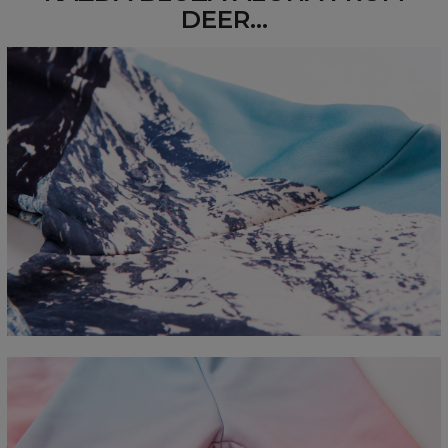
DEER...
Mierzone na płasko
CM
XS
S
M
L
XL
2XL
3XL
4XL
A - Długość
67
68
69
70
71
73
75
78
B - Sz. klatki piersiowej
50
52
54
56
58
60
63
66
C - Długość rękawów
63
64
65
66
66
67
68
69